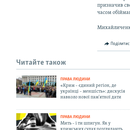
призначив св
часом обіймав
Михайличенко
Поділитис
Читайте також
ПРАВА ЛЮДИНИ
«Крим – єдиний регіон, де
українці – меншість»: дискусія
навколо нової пам'ятної дати
ПРАВА ЛЮДИНИ
Мить – і ти шпигун. Як у
кримських судах розглядають