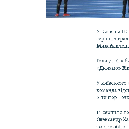
У Києві на Н
серпня зіграл
Михайличен
Голи у грі за
«Динамо»
Ві
У київського 
команда відст
5-ти ігор 1 очк
14 серпня з п
Олександр
Ха
змогло обігра