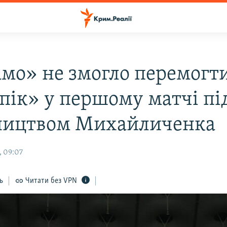
мо» не змогло перемогт
пік» у першому матчі пі
ництвом Михайличенка
, 09:07
ь
Читати без VPN