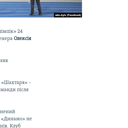
імпік» 24
ренера
Олексія
сник
– «Шахтаря» –
оманди після
льнений
ке «Динамо» не
нів. Клуб