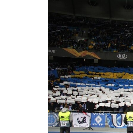
ВІДЕОУРОКИ «ELIFBE»
СВІДЧЕННЯ ОКУПАЦІЇ
УКРАЇНСЬКА ПРОБЛЕМА КРИМУ
ІНФОГРАФІКА