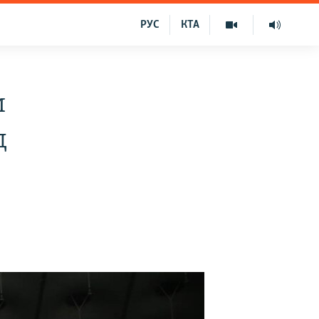
РУС
КТА
и
д