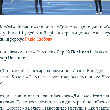
СК «Олімпійський» столичне «Динамо» і донецький «Ол
и унічию 1:1 у дебютній грі під керівництвом нового т
ка
, інформує
Радіо Свобода
.
били півзахисник «Олімпіка»
Сергій
Політило
і півзахи
ктор
Циганков
.
«Динамо» після чотирьох поєдинків 7 очок. Від лідера 
ає на 5 очок. «Олімпік» є аутсайдером чемпіонату. У к
о.
осади головного тренера київського «Динамо» був зві
цкевич
. Це сталося після того, як днем раніше київсь
ти «Брюгге» з Бельгії і завершило виступи в Лізі чемпіо