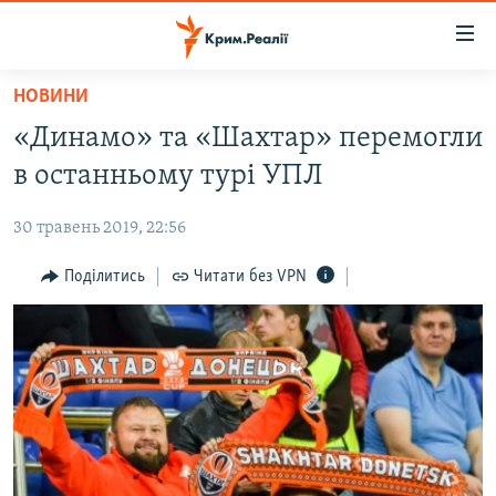
Доступність
посилання
Перейти
НОВИНИ
до
НОВИНИ
«Динамо» та «Шахтар» перемогли
основного
ВОДА.КРИМ
матеріалу
в останньому турі УПЛ
ВІДЕО ТА ФОТО
Перейти
до
30 травень 2019, 22:56
ПОЛІТИКА
основної
БЛОГИ
Поділитись
Читати без VPN
навігації
Перейти
ПОГЛЯД
до
ІНТЕРВ'Ю
пошуку
ВСЕ ЗА ДЕНЬ
СПЕЦПРОЕКТИ
ЯК ОБІЙТИ БЛОКУВАННЯ
ДЕПОРТАЦІЯ