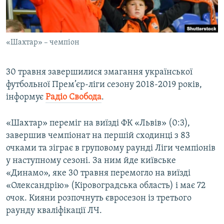
ВІДЕОУРОКИ «ELIFBE»
Русский
СВІДЧЕННЯ ОКУПАЦІЇ
Qırımtatar
«Шахтар» – чемпіон
УКРАЇНСЬКА ПРОБЛЕМА КРИМУ
ДОЛУЧАЙСЯ!
ІНФОГРАФІКА
30 травня завершилися змагання української
футбольної Прем’єр-ліги сезону 2018-2019 років,
інформує
Радіо Свобода
.
Усі сайти RFE/RL
«Шахтар» переміг на виїзді ФК «Львів» (0:3),
завершив чемпіонат на першій сходинці з 83
очками та зіграє в груповому раунді Ліги чемпіонів
у наступному сезоні. За ним йде київське
«Динамо», яке 30 травня перемогло на виїзді
«Олександрію» (Кіровоградська область) і має 72
очок. Кияни розпочнуть євросезон із третього
раунду кваліфікації ЛЧ.