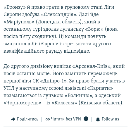
«Бронзу» й право грати в груповому етапі Ліги
Європи здобула «Олександрія». Далі йде
«Маріуполь» (Донецька область), який в
останньому турі здолав луганську «Зорю» (вона
посіла п’яту сходинку). Ці команди почнуть
змагання в Лізі Європи із третього та другого
кваліфікаційного раунду відповідно.
До другого дивізіону вилітає «Арсенал-Київ», який
посів останнє місце. Його замінить переможець
першої ліги СК «Дніпро-1». За право брати участь в
УПЛ у наступному сезоні львівські «Карпати»
позмагаються із луцькою «Волинню», а одеський
«Чорноморець» – із «Колосом» (Київська область).
Поділитись
Читати без VPN
Follow us