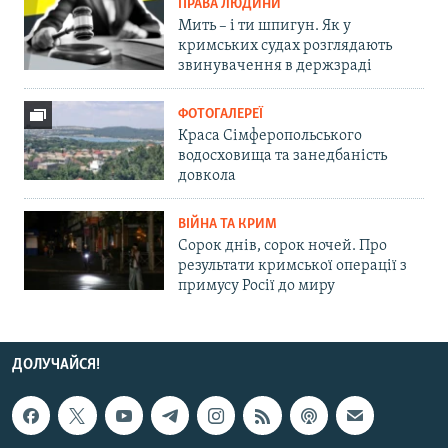
ПРАВА ЛЮДИНИ
Мить – і ти шпигун. Як у
кримських судах розглядають
звинувачення в держзраді
ФОТОГАЛЕРЕЇ
Краса Сімферопольського
водосховища та занедбаність
довкола
ВІЙНА ТА КРИМ
Сорок днів, сорок ночей. Про
результати кримської операції з
примусу Росії до миру
ДОЛУЧАЙСЯ!