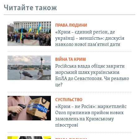
Читайте також
ПРАВА ЛЮДИНИ
«Крим – єдиний регіон, де
українці – меншість»: дискусія
навколо нової пам'ятної дати
ВІЙНА ТА КРИМ
Російська влада обіцяє закрити
морський шлях українським
БпЛА до Севастополя. Чи реально
це?
СУСПІЛЬСТВО
«Крим – не Росія»: маркетплейс
Ozon припинив прийом нових
замовлень на Кримському
півострові