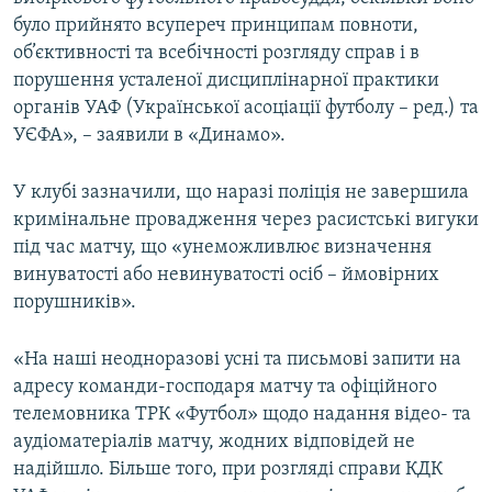
було прийнято всупереч принципам повноти,
об’єктивності та всебічності розгляду справ і в
порушення усталеної дисциплінарної практики
органів УАФ (Української асоціації футболу – ред.) та
УЄФА», – заявили в «Динамо».
У клубі зазначили, що наразі поліція не завершила
кримінальне провадження через расистські вигуки
під час матчу, що «унеможливлює визначення
винуватості або невинуватості осіб – ймовірних
порушників».
«На наші неодноразові усні та письмові запити на
адресу команди-господаря матчу та офіційного
телемовника ТРК «Футбол» щодо надання відео- та
аудіоматеріалів матчу, жодних відповідей не
надійшло. Більше того, при розгляді справи КДК