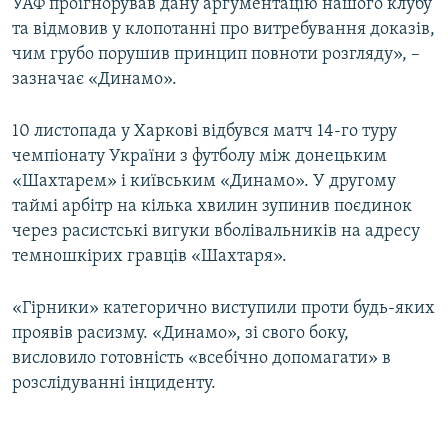
УАФ проігнорував дану аргументацію нашого клубу
та відмовив у клопотанні про витребування доказів,
чим грубо порушив принцип повноти розгляду», –
зазначає «Динамо».
10 листопада у Харкові відбувся матч 14-го туру
чемпіонату України з футболу між донецьким
«Шахтарем» і київським «Динамо». У другому
таймі арбітр на кілька хвилин зупинив поєдинок
через расистські вигуки вболівальників на адресу
темношкірих гравців «Шахтаря».
«Гірники» категорично виступили проти будь-яких
проявів расизму. «Динамо», зі свого боку,
висловило готовність «всебічно допомагати» в
розслідуванні інциденту.