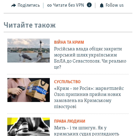
Поділитись
Читати без VPN
Follow us
Читайте також
ВІЙНА ТА КРИМ
Російська влада обіцяє закрити
морський шлях українським
БпЛА до Севастополя. Чи реально
це?
СУСПІЛЬСТВО
«Крим – не Росія»: маркетплейс
Ozon припинив прийом нових
замовлень на Кримському
півострові
ПРАВА ЛЮДИНИ
Мить – і ти шпигун. Як у
кримських судах розглядають