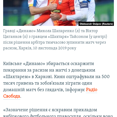
ВІДЕОУРОКИ «ELIFBE»
Русский
СВІДЧЕННЯ ОКУПАЦІЇ
Qırımtatar
УКРАЇНСЬКА ПРОБЛЕМА КРИМУ
Гравці «Динамо» Микола Шапаренко (л) та Віктор
ДОЛУЧАЙСЯ!
ІНФОГРАФІКА
Циганков (п) з гравцем «Шахтаря» Тайсоном (у центрі)
після рішення арбітра тимчасово зупинити матч через
расизм, Харків, 10 листопада 2019 року
Усі сайти RFE/RL
Київське «Динамо» збирається оскаржити
покарання за расизм на матчі з донецьким
«Шахтарем» в Харкові. Киян оштрафували на 500
тисяч гривень та зобов’язали зіграти один
домашній матч без глядачів, інформує
Радіо
Свобода
.
«Зазначене рішення є яскравим прикладом
вибіркового футбольного правосуддя, оскільки воно