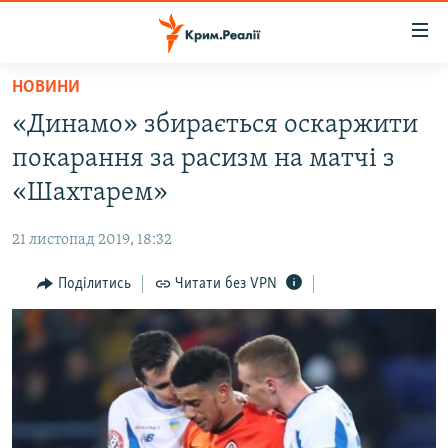
Доступність
посилання
Перейти
НОВИНИ
до
НОВИНИ
«Динамо» збирається оскаржити
основного
ВОДА.КРИМ
матеріалу
покарання за расизм на матчі з
ВІДЕО ТА ФОТО
Перейти
«Шахтарем»
до
ПОЛІТИКА
основної
21 листопад 2019, 18:32
БЛОГИ
навігації
Перейти
Поділитись
Читати без VPN
ПОГЛЯД
до
ІНТЕРВ'Ю
пошуку
ВСЕ ЗА ДЕНЬ
СПЕЦПРОЕКТИ
ЯК ОБІЙТИ БЛОКУВАННЯ
ДЕПОРТАЦІЯ