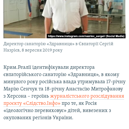
ВІДЕОУРОКИ «ELIFBE»
Русский
СВІДЧЕННЯ ОКУПАЦІЇ
Qırımtatar
УКРАЇНСЬКА ПРОБЛЕМА КРИМУ
ДОЛУЧАЙСЯ!
ІНФОГРАФІКА
Директор санаторію «Здравниця» в Євпаторії Сергій
Назрієв, 8 вересня 2019 року
Усі сайти RFE/RL
Крим.Реалії ідентифікували директора
євпаторійського санаторію «Здравниця», в якому
минулого року російська влада утримувала 17-річну
Марію Сенчук та 18-річну Анастасію Митрофанову
з Херсона – героїнь
журналістського розслідування
проєкту «Слідство.Інфо»
про те, як Росія
«ідеологічно перевиховує» дітей, вивезених з
окупованих регіонів України.