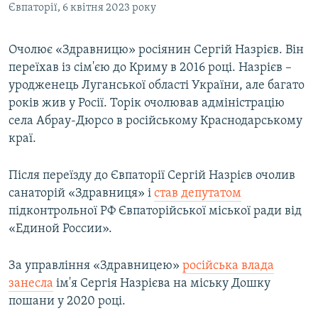
Євпаторії, 6 квітня 2023 року
Очолює «Здравницю» росіянин Сергій Назрієв. Він
переїхав із сім'єю до Криму в 2016 році. Назрієв –
уродженець Луганської області України, але багато
років жив у Росії. Торік очолював адміністрацію
села Абрау-Дюрсо в російському Краснодарському
краї.
Після переїзду до Євпаторії Сергій Назрієв очолив
санаторій «Здравниця» і
став депутатом
підконтрольної РФ Євпаторійської міської ради від
«Единой России».
За управління «Здравницею»
російська влада
занесла
ім'я Сергія Назрієва на міську Дошку
пошани у 2020 році.