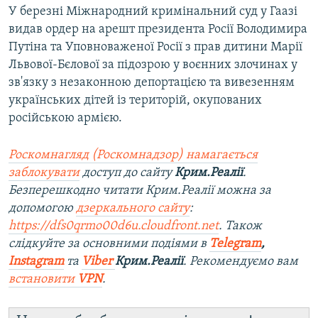
У березні Міжнародний кримінальний суд у Гаазі
видав ордер на арешт президента Росії Володимира
Путіна та Уповноваженої Росії з прав дитини Марії
Львової-Бєлової за підозрою у воєнних злочинах у
зв'язку з незаконною депортацією та вивезенням
українських дітей із територій, окупованих
російською армією.
Роскомнагляд (Роскомнадзор) намагається
заблокувати
доступ до сайту
Крим.Реалії
.
Безперешкодно читати Крим.Реалії можна за
допомогою
дзеркального сайту
:
https://dfs0qrmo00d6u.cloudfront.net
. Також
слідкуйте за основними подіями в
Telegram
,
Instagram
та
Viber
Крим.Реалії
. Ре
комендуємо вам
встановити
VPN
.