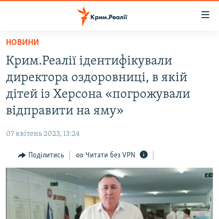
Доступність
посилання
Перейти
НОВИНИ
до
НОВИНИ
Крим.Реалії ідентифікували
основного
ВОДА.КРИМ
матеріалу
директора оздоровниці, в якій
ВІДЕО ТА ФОТО
Перейти
дітей із Херсона «погрожували
до
ПОЛІТИКА
відправити на яму»
основної
БЛОГИ
навігації
07 квітень 2023, 13:24
Перейти
ПОГЛЯД
до
Поділитись
Читати без VPN
ІНТЕРВ'Ю
пошуку
ВСЕ ЗА ДЕНЬ
СПЕЦПРОЕКТИ
ЯК ОБІЙТИ БЛОКУВАННЯ
ДЕПОРТАЦІЯ