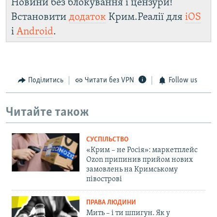
Новини без блокування і цензури!
Встановити
додаток
Крим.Реалії для
iOS
і
Android
.
Поділитись
Читати без VPN
Follow us
Читайте також
СУСПІЛЬСТВО
«Крим – не Росія»: маркетплейс
Ozon припинив прийом нових
замовлень на Кримському
півострові
ПРАВА ЛЮДИНИ
Мить – і ти шпигун. Як у