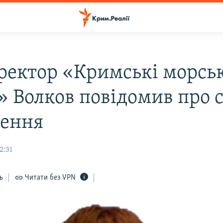
ректор «Кримські морсь
» Волков повідомив про 
нення
2:31
ь
Читати без VPN