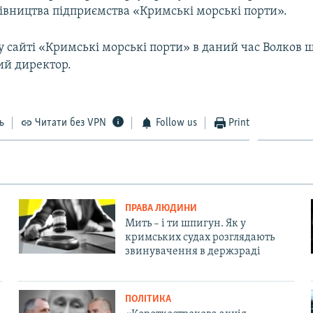
рівництва підприємства «Кримські морські порти».
 сайті «Кримські морські порти» в даний час Волков 
ий директор.
ь
Читати без VPN
Follow us
Print
ПРАВА ЛЮДИНИ
Мить – і ти шпигун. Як у
кримських судах розглядають
звинувачення в держзраді
ПОЛІТИКА