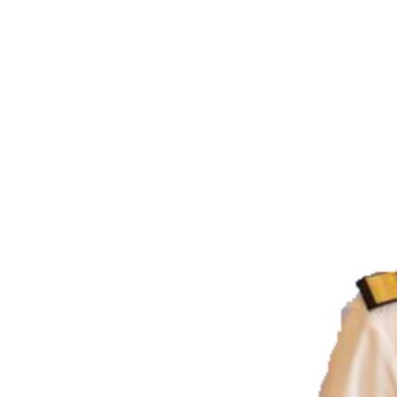
ВІДЕОУРОКИ «ELIFBE»
СВІДЧЕННЯ ОКУПАЦІЇ
УКРАЇНСЬКА ПРОБЛЕМА КРИМУ
ІНФОГРАФІКА