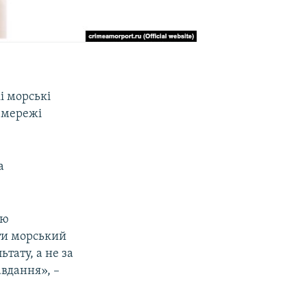
і морські
й мережі
а
ою
ти морський
тату, а не за
авдання», –