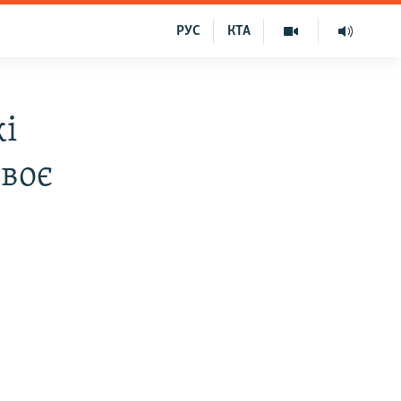
РУС
КТА
кі
своє