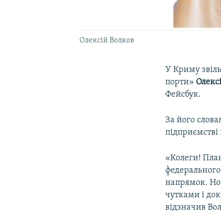
Олексій Волков
У Криму звіл
порти»
Олекс
Фейсбук.
За його слова
підприємстві
«Колеги! План
федерального
напрямок. Нов
чутками і док
відзначив Вол