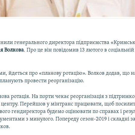
ьнили генерального директора підприємства «Кримськ
ія Волкова
. Про це він повідомив 13 лютого в соціальні
ми, йдеться про «планову ротацію». Волков додав, що н
 планують провести реорганізацію.
ова ротація. На порти чекає реорганізація з підтримк
 центру. Перейшов у мінтранс працювати, щоб посили
ого гендиректора будемо оцінювати по справах і резуль
ументами з минулого. Попереду сезон-2019 і складні з
ков.