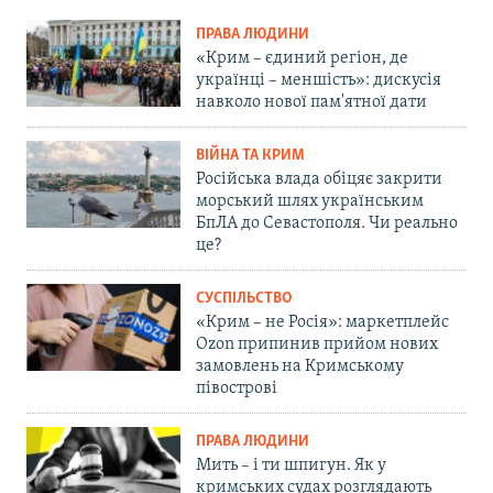
ПРАВА ЛЮДИНИ
«Крим – єдиний регіон, де
українці – меншість»: дискусія
навколо нової пам'ятної дати
ВІЙНА ТА КРИМ
Російська влада обіцяє закрити
морський шлях українським
БпЛА до Севастополя. Чи реально
це?
СУСПІЛЬСТВО
«Крим – не Росія»: маркетплейс
Ozon припинив прийом нових
замовлень на Кримському
півострові
ПРАВА ЛЮДИНИ
Мить – і ти шпигун. Як у
кримських судах розглядають