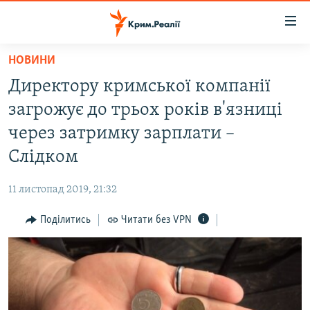
Доступність
посилання
Перейти
НОВИНИ
до
НОВИНИ
Директору кримської компанії
основного
ВОДА.КРИМ
матеріалу
загрожує до трьох років в'язниці
ВІДЕО ТА ФОТО
Перейти
через затримку зарплати –
до
ПОЛІТИКА
Слідком
основної
БЛОГИ
навігації
11 листопад 2019, 21:32
Перейти
ПОГЛЯД
до
Поділитись
Читати без VPN
ІНТЕРВ'Ю
пошуку
ВСЕ ЗА ДЕНЬ
СПЕЦПРОЕКТИ
ЯК ОБІЙТИ БЛОКУВАННЯ
ДЕПОРТАЦІЯ