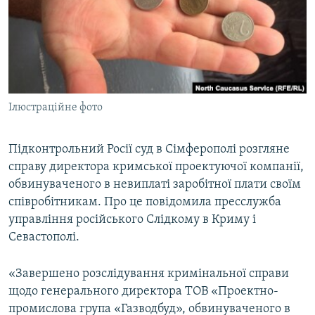
ВІДЕОУРОКИ «ELIFBE»
Русский
СВІДЧЕННЯ ОКУПАЦІЇ
Qırımtatar
УКРАЇНСЬКА ПРОБЛЕМА КРИМУ
ДОЛУЧАЙСЯ!
ІНФОГРАФІКА
Ілюстраційне фото
Підконтрольний Росії суд в Сімферополі розгляне
Усі сайти RFE/RL
справу директора кримської проектуючої компанії,
обвинуваченого в невиплаті заробітної плати своїм
співробітникам. Про це повідомила пресслужба
управління російського Слідкому в Криму і
Севастополі.
«Завершено розслідування кримінальної справи
щодо генерального директора ТОВ «Проектно-
промислова група «Газводбуд», обвинуваченого в