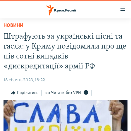
Доступність
посилання
Перейти
НОВИНИ
до
НОВИНИ
Штрафують за українські пісні та
основного
ВОДА.КРИМ
матеріалу
гасла: у Криму повідомили про ще
ВІДЕО ТА ФОТО
Перейти
пів сотні випадків
до
ПОЛІТИКА
«дискредитації» армії РФ
основної
БЛОГИ
навігації
18 січень 2023, 18:22
Перейти
ПОГЛЯД
до
Поділитись
Читати без VPN
ІНТЕРВ'Ю
пошуку
ВСЕ ЗА ДЕНЬ
СПЕЦПРОЕКТИ
ЯК ОБІЙТИ БЛОКУВАННЯ
ДЕПОРТАЦІЯ