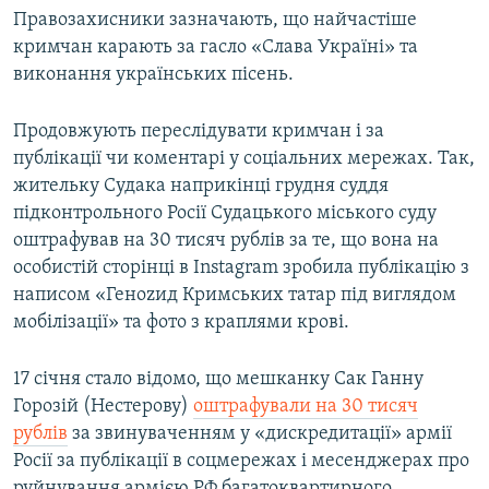
Правозахисники зазначають, що найчастіше
кримчан карають за гасло «Слава Україні» та
виконання українських пісень.
Продовжують переслідувати кримчан і за
публікації чи коментарі у соціальних мережах. Так,
жительку Судака наприкінці грудня суддя
підконтрольного Росії Судацького міського суду
оштрафував на 30 тисяч рублів за те, що вона на
особистій сторінці в Instagram зробила публікацію з
написом «Геноzид Кримських татар під виглядом
мобілізації» та фото з краплями крові.
17 січня стало відомо, що мешканку Сак Ганну
Горозій (Нестерову)
оштрафували на 30 тисяч
рублів
за звинуваченням у «дискредитації» армії
Росії за публікації в соцмережах і месенджерах про
руйнування армією РФ багатоквартирного