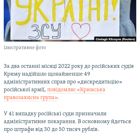
ВІДЕОУРОКИ «ELIFBE»
Русский
СВІДЧЕННЯ ОКУПАЦІЇ
Qırımtatar
УКРАЇНСЬКА ПРОБЛЕМА КРИМУ
ДОЛУЧАЙСЯ!
ІНФОГРАФІКА
Ілюстративне фото
За два останні місяці 2022 року до російських судів
Усі сайти RFE/RL
Криму надійшло щонайменше 49
адміністративних справ про «дискредитацію»
російської армії,
повідомляє «Кримська
правозахисна група»
.
У 41 випадку російські суди призначили
адміністративне покарання. В основному йдеться
про штрафи від 30 до 50 тисяч рублів.