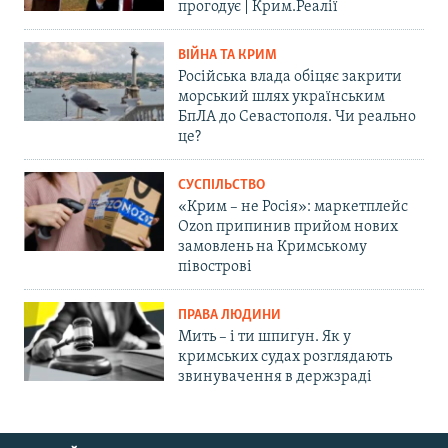
прогодує | Крим.Реалії
ВІЙНА ТА КРИМ
Російська влада обіцяє закрити
морський шлях українським
БпЛА до Севастополя. Чи реально
це?
СУСПІЛЬСТВО
«Крим – не Росія»: маркетплейс
Ozon припинив прийом нових
замовлень на Кримському
півострові
ПРАВА ЛЮДИНИ
Мить – і ти шпигун. Як у
кримських судах розглядають
звинувачення в держзраді