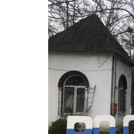
ВІДЕОУРОКИ «ELIFBE»
СВІДЧЕННЯ ОКУПАЦІЇ
УКРАЇНСЬКА ПРОБЛЕМА КРИМУ
ІНФОГРАФІКА