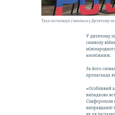
Така інсталяція з'явилася у Дитячому 
У дитячому па
символу війн
міжнародного
анонімним.
За його слов
пропаганда ві
«Особливий ак
випадково вс
Сімферополя 
виправданні т
як ця інсталяц