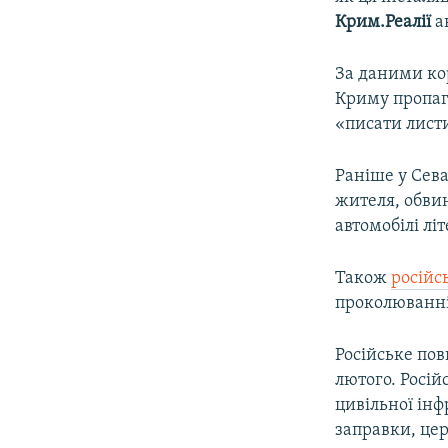
Крим.Реалії
ак
За даними к
Криму пропаг
«писати лист
Раніше у Сев
жителя, обвин
автомобілі лі
Також
російс
проколюванні 
Російське пов
лютого. Росій
цивільної інф
заправки, цер