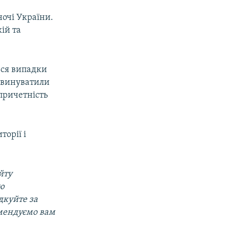
ночі України.
ій та
ться випадки
 звинуватили
причетність
торії і
йту
ою
дкуйте за
омендуємо вам