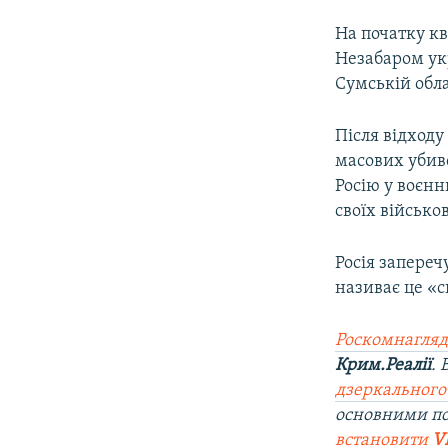
На початку кв
Незабаром укр
Сумській обл
Після відходу
масових убивс
Росію у воєнн
своїх військо
Росія запереч
називає це «с
Роскомнагляд
Крим.Реалії
.
дзеркального
основними п
встановити
V