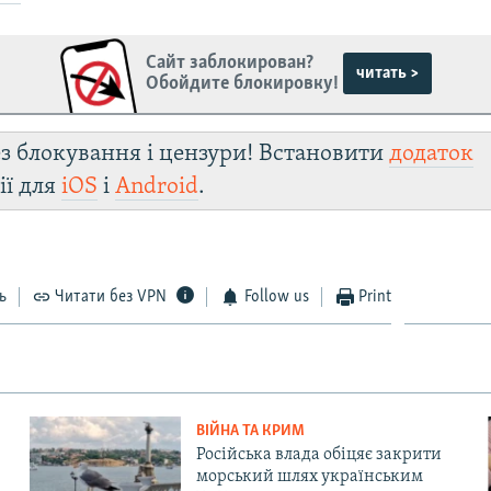
Сайт заблокирован?
читать >
Обойдите блокировку!
з блокування і цензури! Встановити
додаток
ії для
iOS
і
Android
.
ь
Читати без VPN
Follow us
Print
ВІЙНА ТА КРИМ
Російська влада обіцяє закрити
морський шлях українським