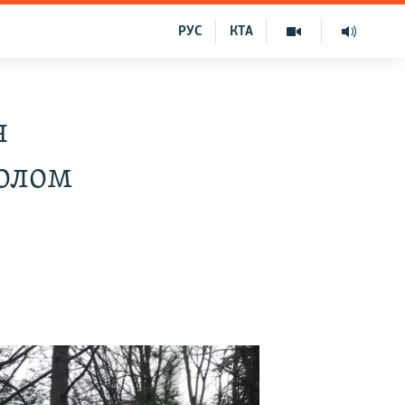
РУС
КТА
я
волом