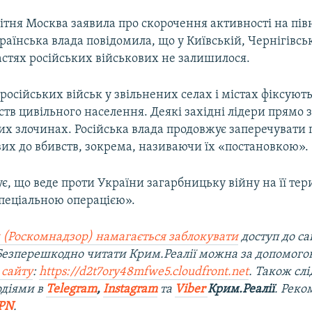
ітня Москва заявила про скорочення активності на пів
аїнська влада повідомила, що у Київській, Чернігівськ
астях російських військових не залишилося.
 російських військ у звільнених селах і містах фіксую
тв цивільного населення. Деякі західні лідери прямо
их злочинах. Російська влада продовжує заперечувати 
вих до вбивств, зокрема, називаючи їх «постановкою».
ує, що веде проти України загарбницьку війну на її тери
пеціальною операцією».​
 (Роскомнадзор) намагається заблокувати
доступ до са
 Безперешкодно читати Крим.Реалії можна за допомог
 сайту
:
https://d2t7ory48mfwe5.cloudfront.net
. Також слі
одіями в
Telegram
,
Instagram
та
Viber
Крим.Реалії
. Рек
PN
.