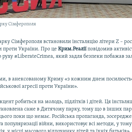
парку Сімферополя
рку Сімферополя встановили інсталяцію літери Z – ро
и проти України. Про це
Крим.Реалії
повідомив активіс
 руху #LiberateCrimea, який задля безпеки побажав з
ами, в анексованому Криму «з кожним днем посилюєть
йськової агресії проти України».
цент робиться на молодь, підлітків і дітей. Ця інсталяц
тановлена саме в Дитячому парку, тому що в інших па
цього поки що немає. Російська пропаганда, зосередже
а популяризації війни, використовує всі методи, у тому 
ія, у місці масового відпочинку дітей та їхніх батьків»,