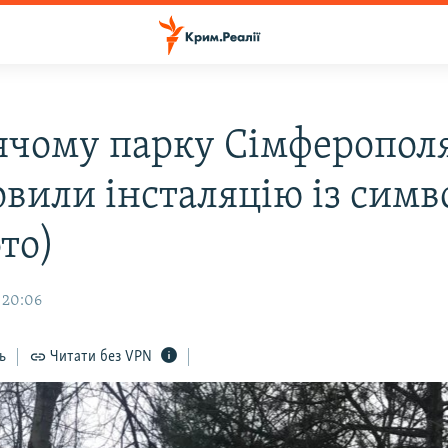
ячому парку Сімферопол
овили інсталяцію із сим
то)
 20:06
ь
Читати без VPN