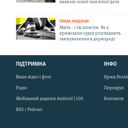
навколо нової пам'ятної дати
ПРАВА ЛЮДИНИ
Мить – і ти шпигун. Як у
кримських судах розглядають
звинувачення в держзраді
Русский
ПІДТРИМКА
ІНФО
Qırımtatar
Ваше відео і фото
Крим.Реалії
ДОЛУЧАЙСЯ!
Радіо
Передрук
Мобільний додаток Android | iOS
Контакти
RSS / Podcast
Усі сайти RFE/RL