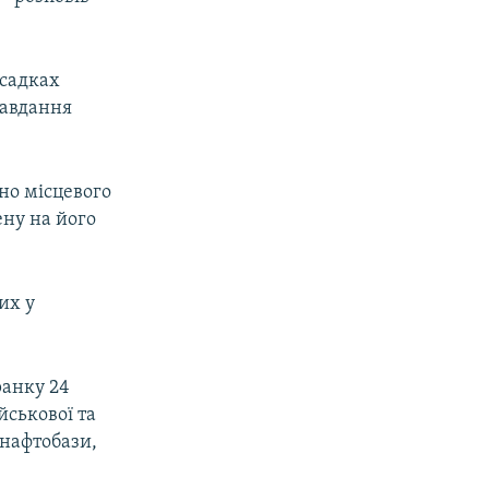
 садках
завдання
но місцевого
ену на його
их у
ранку 24
йськової та
 нафтобази,