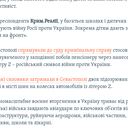
тивіст.
ореспондента
Крим.Реалії
, у багатьох школах і дитячих
ують війну Росії проти України. Зокрема дітям дають 
и на фронт».
астополі
спрямували до суду кримінальну справу
стосов
уваченого у заподіянні побоїв пенсіонеру через нанес
теру Z – російський символ війни проти України.
ькі силовики затримали в Севастополі
двох підозрюван
в місті шин на колесах автомобілів із літерою Z.
номасштабне воєнне вторгнення в Україну триває від 
ські війська завдають авіаудари по ключових об'єктів ві
раструктури, руйнуючи аеродроми, військові частини,
кви, школи та лікарні.