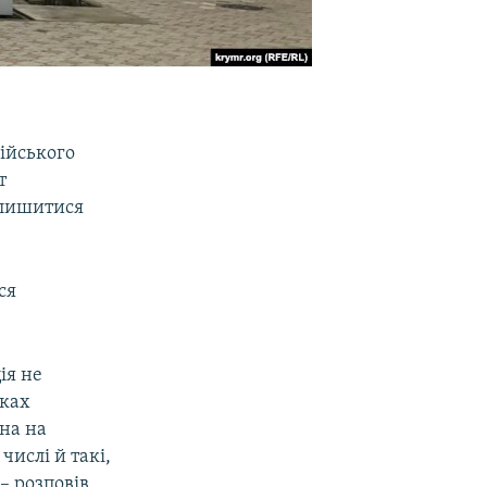
сійського
т
алишитися
ся
ія не
рках
на на
числі й такі,
 – розповів