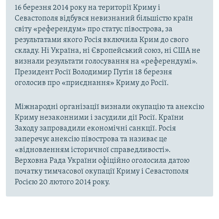
16 березня 2014 року на території Криму і
Севастополя відбувся невизнаний більшістю країн
світу «референдум» про статус півострова, за
результатами якого Росія включила Крим до свого
складу. Ні Україна, ні Європейський союз, ні США не
визнали результати голосування на «референдумі».
Президент Росії Володимир Путін 18 березня
оголосив про «приєднання» Криму до Росії.
Міжнародні організації визнали окупацію та анексію
Криму незаконними і засудили дії Росії. Країни
Заходу запровадили економічні санкції. Росія
заперечує анексію півострова та називає це
«відновленням історичної справедливості».
Верховна Рада України офіційно оголосила датою
початку тимчасової окупації Криму і Севастополя
Росією 20 лютого 2014 року.