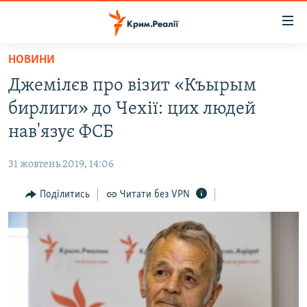
Доступність
посилання
Перейти
НОВИНИ
до
НОВИНИ
Джемілєв про візит «Къырым
основного
ВОДА.КРИМ
матеріалу
бирлиги» до Чехії: цих людей
ВІДЕО ТА ФОТО
Перейти
нав'язує ФСБ
до
ПОЛІТИКА
основної
31 жовтень 2019, 14:06
БЛОГИ
навігації
Перейти
Поділитись
Читати без VPN
ПОГЛЯД
до
ІНТЕРВ'Ю
пошуку
ВСЕ ЗА ДЕНЬ
СПЕЦПРОЕКТИ
ЯК ОБІЙТИ БЛОКУВАННЯ
ДЕПОРТАЦІЯ