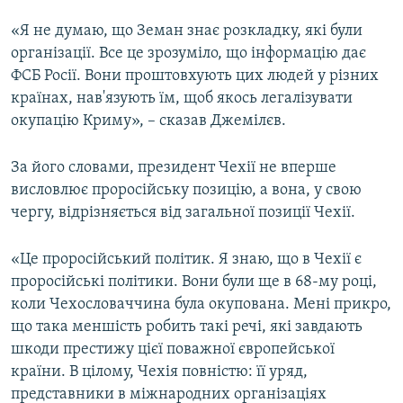
«Я не думаю, що Земан знає розкладку, які були
організації. Все це зрозуміло, що інформацію дає
ФСБ Росії. Вони проштовхують цих людей у різних
країнах, нав'язують їм, щоб якось легалізувати
окупацію Криму», – сказав Джемілєв.
За його словами, президент Чехії не вперше
висловлює проросійську позицію, а вона, у свою
чергу, відрізняється від загальної позиції Чехії.
«Це проросійський політик. Я знаю, що в Чехії є
проросійські політики. Вони були ще в 68-му році,
коли Чехословаччина була окупована. Мені прикро,
що така меншість робить такі речі, які завдають
шкоди престижу цієї поважної європейської
країни. В цілому, Чехія повністю: її уряд,
представники в міжнародних організаціях