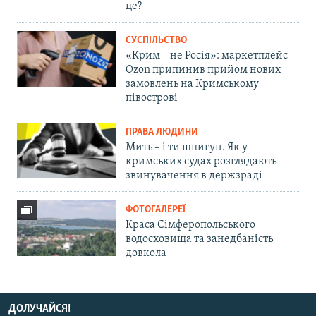
це?
СУСПІЛЬСТВО
«Крим – не Росія»: маркетплейс
Ozon припинив прийом нових
замовлень на Кримському
півострові
ПРАВА ЛЮДИНИ
Мить – і ти шпигун. Як у
кримських судах розглядають
звинувачення в держзраді
ФОТОГАЛЕРЕЇ
Краса Сімферопольського
водосховища та занедбаність
довкола
ДОЛУЧАЙСЯ!