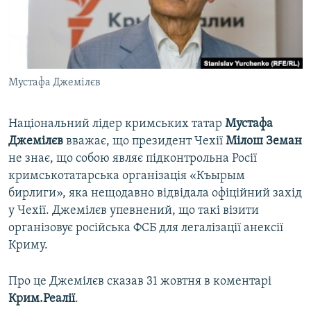
ВІДЕОУРОКИ «ELIFBE»
Русский
СВІДЧЕННЯ ОКУПАЦІЇ
Qırımtatar
УКРАЇНСЬКА ПРОБЛЕМА КРИМУ
Мустафа Джемілєв
ДОЛУЧАЙСЯ!
ІНФОГРАФІКА
Національний лідер кримських татар
Мустафа
Джемілєв
вважає, що президент Чехії
Мілош Земан
Усі сайти RFE/RL
не знає, що собою являє підконтрольна Росії
кримськотатарська організація «Къырым
бирлиги», яка нещодавно відвідала офіційний захід
у Чехії. Джемілєв упевнений, що такі візити
організовує російська ФСБ для легалізації анексії
Криму.
Про це Джемілєв сказав 31 жовтня в коментарі
Крим.Реалії
.