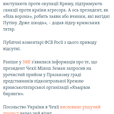
виступають проти окупації Криму, підтримують
санкції проти країни агресора. А ось президент, як
«біла ворона», робить заяви або вчинки, які вигідні
Путіну. Дуже шкода», – додав лідер кримських
татар.
Публічні коментарі ФСБ Росії з цього приводу
відсутні.
Раніше у
ЗМІ
з'явилася інформація про те, що
президент Чехії Мілош Земан запросив на
урочистий прийом у Празькому граді
представників підконтрольної Кремлю
кримськотатарської організації «Къырым
бирлиги».
Посольство України в Чехії
висловило рішучий
протест
через цей візит.