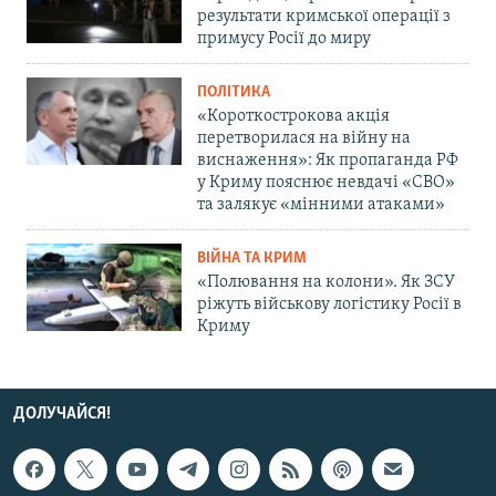
результати кримської операції з
примусу Росії до миру
ПОЛІТИКА
«Короткострокова акція
перетворилася на війну на
виснаження»: Як пропаганда РФ
у Криму пояснює невдачі «СВО»
та залякує «мінними атаками»
ВІЙНА ТА КРИМ
«Полювання на колони». Як ЗСУ
ріжуть військову логістику Росії в
Криму
ДОЛУЧАЙСЯ!