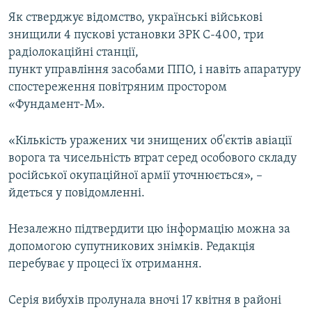
ВІДЕОУРОКИ «ELIFBE»
Як стверджує відомство, українські військові
Русский
знищили 4 пускові установки ЗРК С-400, три
СВІДЧЕННЯ ОКУПАЦІЇ
Qırımtatar
радіолокаційні станції,
УКРАЇНСЬКА ПРОБЛЕМА КРИМУ
пункт управління засобами ППО, і навіть апаратуру
спостереження повітряним простором
ДОЛУЧАЙСЯ!
ІНФОГРАФІКА
«Фундамент-М».
«Кількість уражених чи знищених об'єктів авіації
Усі сайти RFE/RL
ворога та чисельність втрат серед особового складу
російської окупаційної армії уточнюється», –
йдеться у повідомленні.
Незалежно підтвердити цю інформацію можна за
допомогою супутникових знімків. Редакція
перебуває у процесі їх отримання.
Серія вибухів пролунала вночі 17 квітня в районі