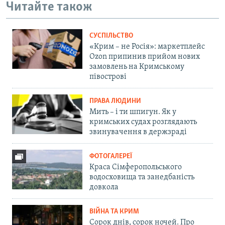
Читайте також
СУСПІЛЬСТВО
«Крим – не Росія»: маркетплейс
Ozon припинив прийом нових
замовлень на Кримському
півострові
ПРАВА ЛЮДИНИ
Мить – і ти шпигун. Як у
кримських судах розглядають
звинувачення в держзраді
ФОТОГАЛЕРЕЇ
Краса Сімферопольського
водосховища та занедбаність
довкола
ВІЙНА ТА КРИМ
Сорок днів, сорок ночей. Про