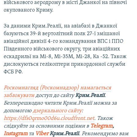
військового аеродрому в місті Джанкої на півночі
окупованого Криму.
За даними Крим.Реалії, на авіабазі в Джанкої
базуються 39-й вертолітний полк 27-ї змішаної
авіаційної дивізії 4-го командування ВПС і ППО
Південного військового округу, три авіаційних
ескадрильї на Мі-8, Мі-35М, Мі-28, Ка -52. Також
дислокуються гелікоптери прикордонної служби
ФСБ РФ.
Роскомнагляд (Роскомнадзор) намагається
заблокувати
доступ до сайту
Крим.Реалії
.
Безперешкодно читати Крим.Реалії можна за
допомогою
дзеркального сайту
:
https://dfs0qrmo00d6u.cloudfront.net
. Також
слідкуйте за основними подіями в
Telegram
,
Instagram
та
Viber
Крим.Реалії
. Рекомендуємо вам