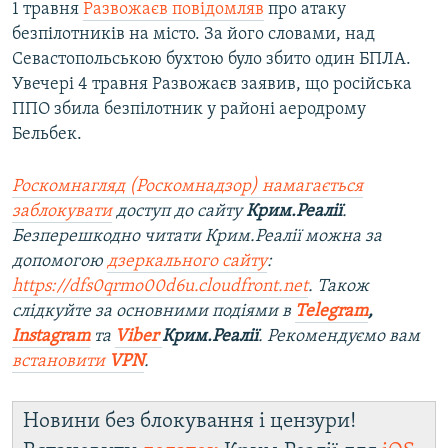
1 травня
Развожаєв повідомляв
про атаку
безпілотників на місто. За його словами, над
Севастопольською бухтою було збито один БПЛА.
Увечері 4 травня Развожаєв заявив, що російська
ППО збила безпілотник у районі аеродрому
Бельбек.
Роскомнагляд (Роскомнадзор) намагається
заблокувати
доступ до сайту
Крим.Реалії
.
Безперешкодно читати Крим.Реалії можна за
допомогою
дзеркального сайту
:
https://dfs0qrmo00d6u.cloudfront.net
. Також
слідкуйте за основними подіями в
Telegram
,
Instagram
та
Viber
Крим.Реалії
. Рекомендуємо вам
встановити
VPN
.
Новини без блокування і цензури!