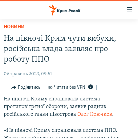
Доступність
посилання
Перейти
НОВИНИ
до
НОВИНИ
На півночі Крим чути вибухи,
основного
ВОДА.КРИМ
матеріалу
російська влада заявляє про
ВІДЕО ТА ФОТО
Перейти
роботу ППО
до
ПОЛІТИКА
основної
06 травень 2023, 09:51
БЛОГИ
навігації
Перейти
Поділитись
Читати без VPN
ПОГЛЯД
до
На півночі Криму спрацювала система
ІНТЕРВ'Ю
пошуку
протиповітряної оборони, заявив радник
ВСЕ ЗА ДЕНЬ
російського глави півострова
Олег Крючков
.
СПЕЦПРОЕКТИ
«На півночі Криму спрацювала система ППО.
ЯК ОБІЙТИ БЛОКУВАННЯ
ДЕПОРТАЦІЯ