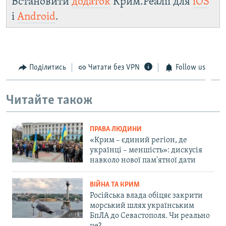
Встановити
додаток
Крим.Реалії для
iOS
і
Android
.
Поділитись
Читати без VPN
Follow us
Читайте також
ПРАВА ЛЮДИНИ
«Крим – єдиний регіон, де
українці – меншість»: дискусія
навколо нової пам'ятної дати
ВІЙНА ТА КРИМ
Російська влада обіцяє закрити
морський шлях українським
БпЛА до Севастополя. Чи реально
це?