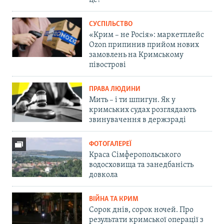
СУСПІЛЬСТВО
«Крим – не Росія»: маркетплейс
Ozon припинив прийом нових
замовлень на Кримському
півострові
ПРАВА ЛЮДИНИ
Мить – і ти шпигун. Як у
кримських судах розглядають
звинувачення в держзраді
ФОТОГАЛЕРЕЇ
Краса Сімферопольського
водосховища та занедбаність
довкола
ВІЙНА ТА КРИМ
Сорок днів, сорок ночей. Про
результати кримської операції з