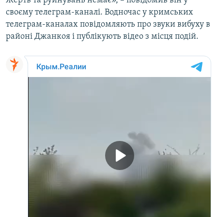
Жертв та руйнувань немає», – повідомив він у
ВІДЕОУРОКИ «ELIFBE»
своєму телеграм-каналі. Водночас у кримських
Русский
телеграм-каналах повідомляють про звуки вибуху в
СВІДЧЕННЯ ОКУПАЦІЇ
Qırımtatar
районі Джанкоя і публікують відео з місця подій.
УКРАЇНСЬКА ПРОБЛЕМА КРИМУ
ДОЛУЧАЙСЯ!
ІНФОГРАФІКА
Усі сайти RFE/RL