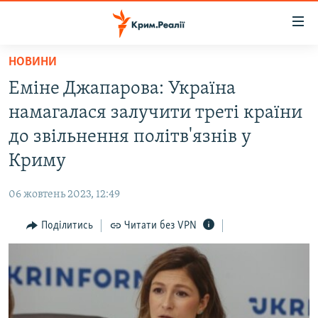
Доступність
посилання
Перейти
НОВИНИ
до
НОВИНИ
Еміне Джапарова: Україна
основного
ВОДА.КРИМ
матеріалу
намагалася залучити треті країни
ВІДЕО ТА ФОТО
Перейти
до звільнення політв'язнів у
до
ПОЛІТИКА
Криму
основної
БЛОГИ
навігації
06 жовтень 2023, 12:49
Перейти
ПОГЛЯД
до
Поділитись
Читати без VPN
ІНТЕРВ'Ю
пошуку
ВСЕ ЗА ДЕНЬ
СПЕЦПРОЕКТИ
ЯК ОБІЙТИ БЛОКУВАННЯ
ДЕПОРТАЦІЯ