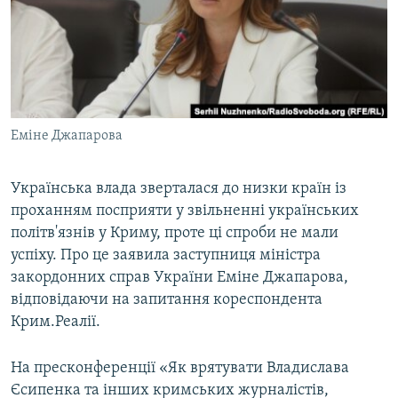
ВІДЕОУРОКИ «ELIFBE»
Русский
СВІДЧЕННЯ ОКУПАЦІЇ
Qırımtatar
УКРАЇНСЬКА ПРОБЛЕМА КРИМУ
ДОЛУЧАЙСЯ!
ІНФОГРАФІКА
Еміне Джапарова
Українська влада зверталася до низки країн із
Усі сайти RFE/RL
проханням посприяти у звільненні українських
політв'язнів у Криму, проте ці спроби не мали
успіху. Про це заявила заступниця міністра
закордонних справ України Еміне Джапарова,
відповідаючи на запитання кореспондента
Крим.Реалії.
На пресконференції «Як врятувати Владислава
Єсипенка та інших кримських журналістів,