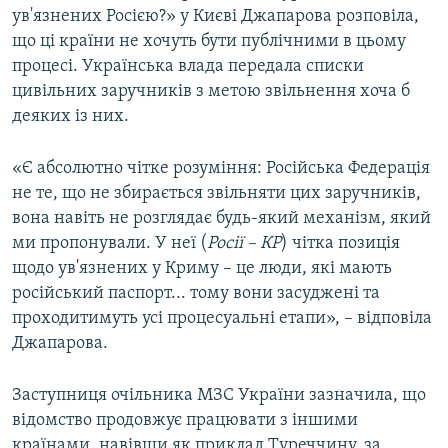
ув'язнених Росією?» у Києві Джапарова розповіла,
що ці країни не хочуть бути публічними в цьому
процесі. Українська влада передала списки
цивільних заручників з метою звільнення хоча б
деяких із них.
«Є абсолютно чітке розуміння: Російська Федерація
не те, що не збирається звільняти цих заручників,
вона навіть не розглядає будь-який механізм, який
ми пропонували. У неї (
Росії – КР
) чітка позиція
щодо ув'язнених у Криму – це люди, які мають
російський паспорт... тому вони засуджені та
проходитимуть усі процесуальні етапи», – відповіла
Джапарова.
Заступниця очільника МЗС України зазначила, що
відомство продовжує працювати з іншими
країнами, навівши як приклад Туреччину, за