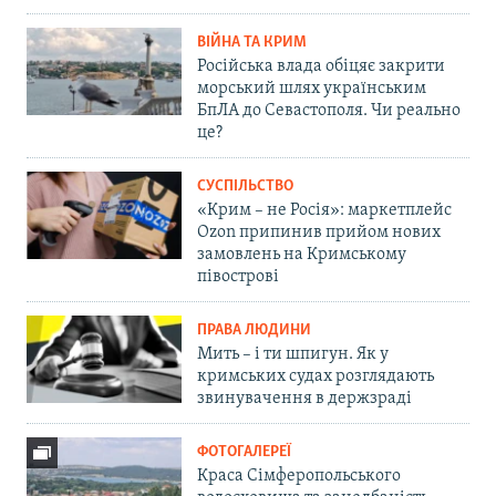
ВІЙНА ТА КРИМ
Російська влада обіцяє закрити
морський шлях українським
БпЛА до Севастополя. Чи реально
це?
СУСПІЛЬСТВО
«Крим – не Росія»: маркетплейс
Ozon припинив прийом нових
замовлень на Кримському
півострові
ПРАВА ЛЮДИНИ
Мить – і ти шпигун. Як у
кримських судах розглядають
звинувачення в держзраді
ФОТОГАЛЕРЕЇ
Краса Сімферопольського