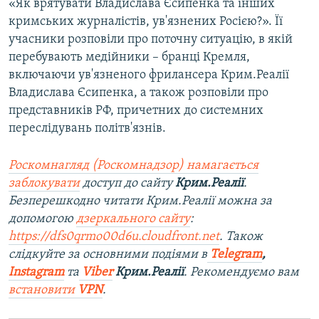
«Як врятувати Владислава Єсипенка та інших
кримських журналістів, ув'язнених Росією?». Її
учасники розповіли про поточну ситуацію, в якій
перебувають медійники – бранці Кремля,
включаючи ув'язненого фрилансера Крим.Реалії
Владислава Єсипенка, а також розповіли про
представників РФ, причетних до системних
переслідувань політв'язнів.
Роскомнагляд (Роскомнадзор) намагається
заблокувати
доступ до сайту
Крим.Реалії
.
Безперешкодно читати Крим.Реалії можна за
допомогою
дзеркального сайту
:
https://dfs0qrmo00d6u.cloudfront.net
. Також
слідкуйте за основними подіями в
Telegram
,
Instagram
та
Viber
Крим.Реалії
. Рекомендуємо вам
встановити
VPN
.