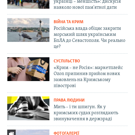
українці – меншість»: дискусія
навколо нової пам'ятної дати
ВІЙНА ТА КРИМ
Російська влада обіцяє закрити
морський шлях українським
БпЛА до Севастополя. Чи реально
це?
СУСПІЛЬСТВО
«Крим – не Росія»: маркетплейс
Ozon припинив прийом нових
замовлень на Кримському
півострові
ПРАВА ЛЮДИНИ
Мить – і ти шпигун. Як у
кримських судах розглядають
звинувачення в держзраді
ФОТОГАЛЕРЕЇ