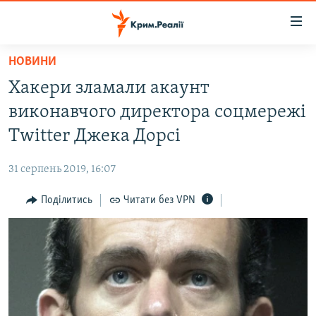
Доступність
посилання
Перейти
НОВИНИ
до
НОВИНИ
Хакери зламали акаунт
основного
ВОДА.КРИМ
матеріалу
виконавчого директора соцмережі
ВІДЕО ТА ФОТО
Перейти
Twitter Джека Дорсі
до
ПОЛІТИКА
основної
31 серпень 2019, 16:07
БЛОГИ
навігації
Перейти
Поділитись
Читати без VPN
ПОГЛЯД
до
ІНТЕРВ'Ю
пошуку
ВСЕ ЗА ДЕНЬ
СПЕЦПРОЕКТИ
ЯК ОБІЙТИ БЛОКУВАННЯ
ДЕПОРТАЦІЯ