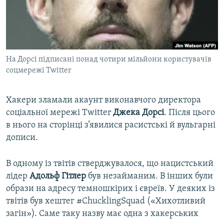
ВІДЕОУРОКИ «ELIFBE»
Русский
СВІДЧЕННЯ ОКУПАЦІЇ
Qırımtatar
УКРАЇНСЬКА ПРОБЛЕМА КРИМУ
На Дорсі підписані понад чотири мільйони користувачів
ДОЛУЧАЙСЯ!
ІНФОГРАФІКА
соцмережі Twitter
Хакери зламали акаунт виконавчого директора
Усі сайти RFE/RL
соціальної мережі Twitter
Джека Дорсі
. Після цього
в нього на сторінці з’явилися расистські й вульгарні
дописи.
В одному із твітів стверджувалося, що нацистський
лідер
Адольф Гітлер
був незайманим. В інших були
образи на адресу темношкірих і євреїв. У деяких із
твітів був хештег #ChucklingSquad («Хихотливий
загін»). Саме таку назву має одна з хакерських