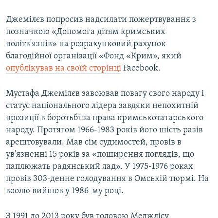
Джемілєв попросив надсилати пожертвування з
позначкою «Допомога дітям кримських
політв'язнів» на розрахунковий рахунок
благодійної організації «Фонд «Крим», який
опублікував на своїй сторінці
Facebook.
Мустафа Джемілєв завоював повагу свого народу і
статус національного лідера завдяки непохитній
прозиції в боротьбі за права кримськотатарського
народу. Протягом 1966-1983 років його шість разів
арештовували. Мав сім судимостей, провів в
ув'язненні 15 років за «поширення поглядів, що
паплюжать радянський лад». У 1975-1976 роках
провів 303-денне голодування в Омській тюрмі. На
воолю вийшов у 1986-му році.
З 1991 до 2013 року був головою Меджлісу