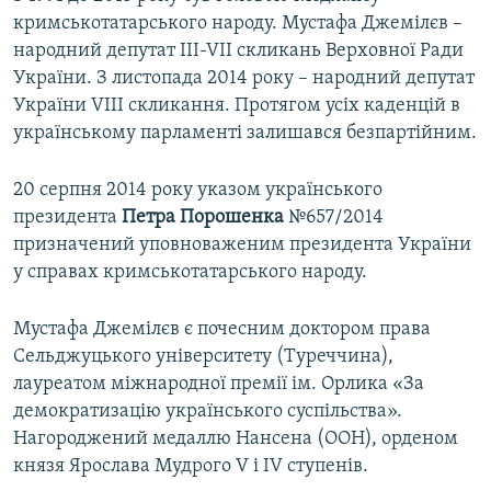
кримськотатарського народу. Мустафа Джемілєв –
народний депутат III-VІІ скликань Верховної Ради
України. З листопада 2014 року – народний депутат
України VIII скликання. Протягом усіх каденцій в
українському парламенті залишався безпартійним.
20 серпня 2014 року указом українського
президента
Петра Порошенка
№657/2014
призначений уповноваженим президента України
у справах кримськотатарського народу.
Мустафа Джемілєв є почесним доктором права
Сельджуцького університету (Туреччина),
лауреатом міжнародної премії ім. Орлика «За
демократизацію українського суспільства».
Нагороджений медаллю Нансена (ООН), орденом
князя Ярослава Мудрого V і IV ступенів.