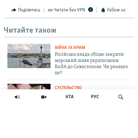
Поділитись
Читати без VPN
Follow us
Читайте також
ВІЙНА ТА КРИМ
Російська влада обіцяє закрити
морський шлях українським
БпЛА до Севастополя. Чи реально
це?
СУСПІЛЬСТВО
«Крим – не Росія»: маркетплейс
КТА
РУС
Ozon припинив прийом нових
замовлень на Кримському
півострові
Шукати
ПРАВА ЛЮДИНИ
Мить – і ти шпигун. Як у