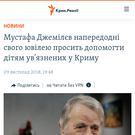
Доступність
посилання
Перейти
НОВИНИ
до
НОВИНИ
Мустафа Джемілєв напередодні
основного
ВОДА.КРИМ
матеріалу
свого ювілею просить допомогти
ВІДЕО ТА ФОТО
Перейти
дітям ув'язнених у Криму
до
ПОЛІТИКА
основної
09 листопад 2018, 19:48
БЛОГИ
навігації
Перейти
Поділитись
Читати без VPN
ПОГЛЯД
до
ІНТЕРВ'Ю
пошуку
ВСЕ ЗА ДЕНЬ
СПЕЦПРОЕКТИ
ЯК ОБІЙТИ БЛОКУВАННЯ
ДЕПОРТАЦІЯ