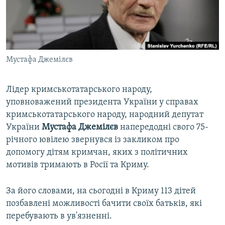
ВІДЕОУРОКИ «ELIFBE»
Русский
СВІДЧЕННЯ ОКУПАЦІЇ
Qırımtatar
УКРАЇНСЬКА ПРОБЛЕМА КРИМУ
Мустафа Джемілєв
ДОЛУЧАЙСЯ!
ІНФОГРАФІКА
Лідер кримськотатарського народу,
уповноважений президента України у справах
Усі сайти RFE/RL
кримськотатарського народу, народний депутат
України
Мустафа Джемілєв
напередодні свого 75-
річного ювілею звернувся із закликом про
допомогу дітям кримчан, яких з політичних
мотивів тримають в Росії та Криму.
За його словами, на сьогодні в Криму 113 дітей
позбавлені можливості бачити своїх батьків, які
перебувають в ув'язненні.