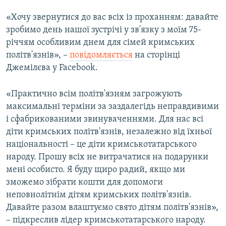
«Хочу звернутися до вас всіх із проханням: давайте
зробимо день нашої зустрічі у зв'язку з моїм 75-
річчям особливим днем для сімей кримських
політв'язнів», –
повідомляється
на сторінці
Джемілєва у Facebook.
«Практично всім політв'язням загрожують
максимальні терміни за заздалегідь неправдивими
і сфабрикованими звинуваченнями. Для нас всі
діти кримських політв'язнів, незалежно від їхньої
національності – це діти кримськотатарського
народу. Прошу всіх не витрачатися на подарунки
мені особисто. Я буду щиро радий, якщо ми
зможемо зібрати кошти для допомоги
неповнолітнім дітям кримських політв'язнів.
Давайте разом влаштуємо свято дітям політв'язнів»,
– підкреслив лідер кримськотатарського народу.