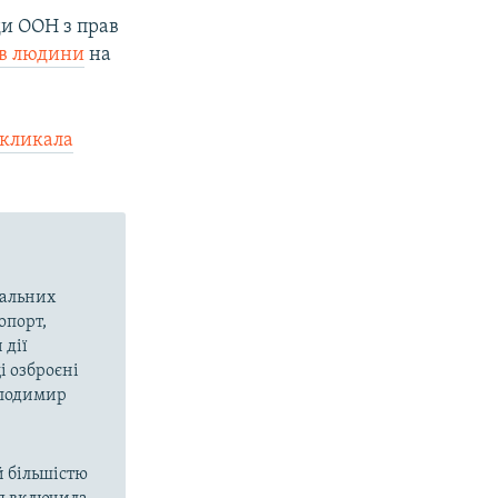
ди ООН з прав
ав людини
на
акликала
вальних
опорт,
 дії
і озброєні
олодимир
й більшістю