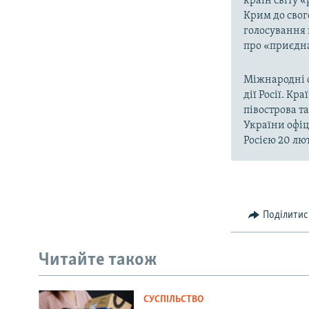
країн світу 
Крим до свог
голосування 
про «приєдна
Міжнародні о
дії Росії. Кр
півострова т
України офіц
Росією 20 лют
Поділитис
Читайте також
СУСПІЛЬСТВО