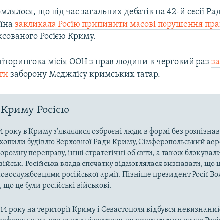
млялося, що під час загальних дебатів на 42-й сесії Ра
аїна
закликала Росію припинити масові порушення пр
ксованого Росією Криму.
ніторингова місія ООН з прав людини в черговий раз
з
ти
заборону Меджлісу кримських татар.
 Криму Росією
4 року в Криму з'являлися озброєні люди в формі без розпізна
захопили будівлю Верховної Ради Криму, Сімферопольський аер
оромну переправу, інші стратегічні об'єкти, а також блокували
військ. Російська влада спочатку відмовлялася визнавати, що ц
ковослужбовцями російської армії. Пізніше президент Росії В
 що це були російські військові.
014 року на території Криму і Севастополя відбувся невизнани