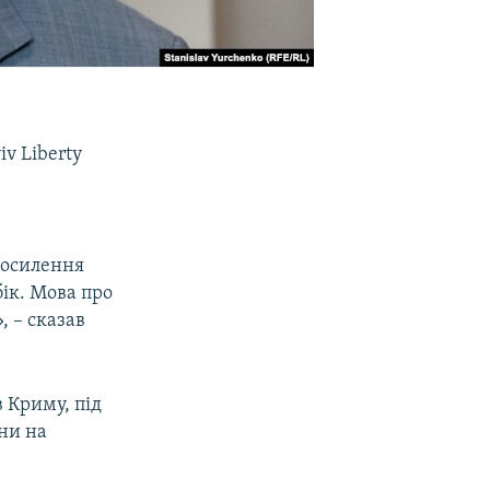
v Liberty
посилення
ік. Мова про
, – сказав
 Криму, під
ни на