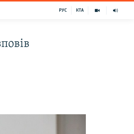
РУС
КТА
зповів