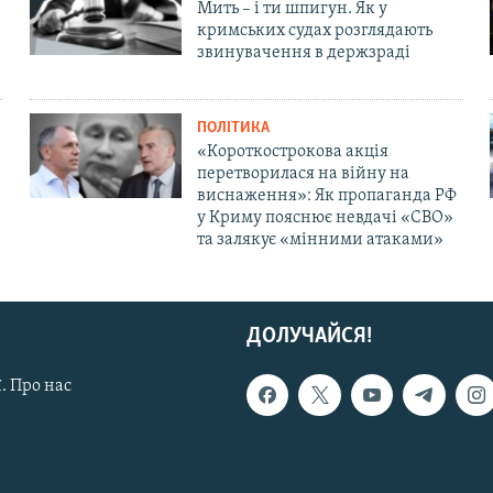
Мить – і ти шпигун. Як у
кримських судах розглядають
звинувачення в держзраді
ПОЛІТИКА
«Короткострокова акція
перетворилася на війну на
виснаження»: Як пропаганда РФ
у Криму пояснює невдачі «СВО»
та залякує «мінними атаками»
ДОЛУЧАЙСЯ!
. Про нас