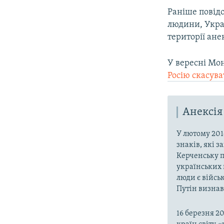
Раніше повідо
людини, Укр
території ане
У вересні Мо
Росію скасува
Анексія
У лютому 201
знаків, які 
Керченську п
українських 
люди є війсь
Путін визнав,
16 березня 2