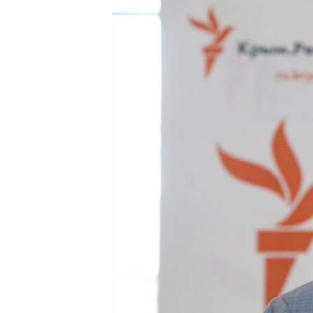
ВІДЕОУРОКИ «ELIFBE»
СВІДЧЕННЯ ОКУПАЦІЇ
УКРАЇНСЬКА ПРОБЛЕМА КРИМУ
ІНФОГРАФІКА