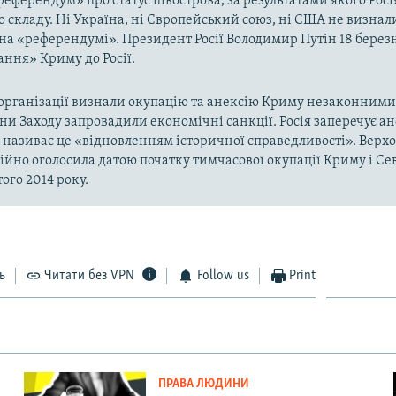
«референдум» про статус півострова, за результатами якого Рос
о складу. Ні Україна, ні Європейський союз, ні США не визнал
на «референдумі». Президент Росії Володимир Путін 18 берез
ння» Криму до Росії.
рганізації визнали окупацію та анексію Криму незаконними 
аїни Заходу запровадили економічні санкції. Росія заперечує а
а називає це «відновленням історичної справедливості». Верх
ійно оголосила датою початку тимчасової окупації Криму і Се
ого 2014 року.
ь
Читати без VPN
Follow us
Print
ПРАВА ЛЮДИНИ