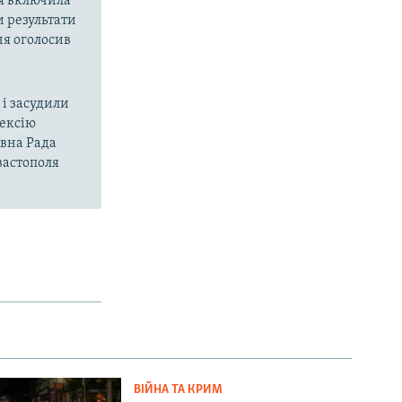
ія включила
и результати
ня оголосив
і засудили
нексію
овна Рада
вастополя
ВІЙНА ТА КРИМ