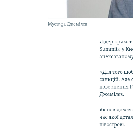
Мустафа Джемілєв
Лідер кримсь
Summit» у Ки
анексованому
«Для того щоб
санкцій. Але
повернення Ро
Джемілєв.
Як повідомляє
час якої дет
півострові.