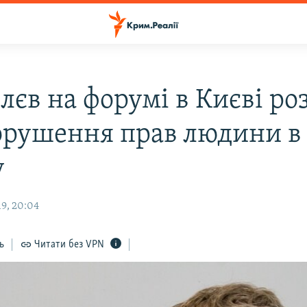
лєв на форумі в Києві ро
орушення прав людини в
у
9, 20:04
ь
Читати без VPN