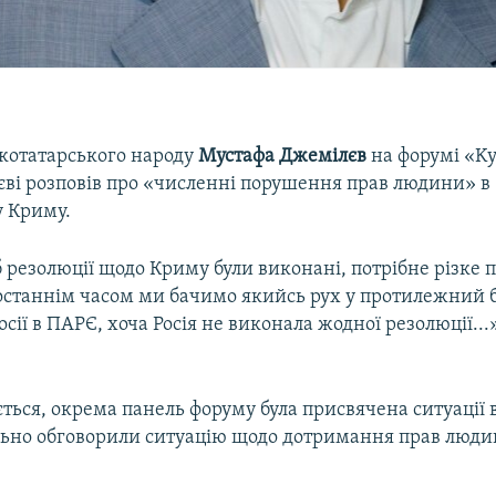
котатарського народу
Мустафа Джемілєв
на форумі «Kyi
єві розповів про «численні порушення прав людини» в
 Криму.
 резолюції щодо Криму були виконані, потрібне різке 
 останнім часом ми бачимо якийсь рух у протилежний б
сії в ПАРЄ, хоча Росія не виконала жодної резолюції...»
ться, окрема панель форуму була присвячена ситуації в
ально обговорили ситуацію щодо дотримання прав люди