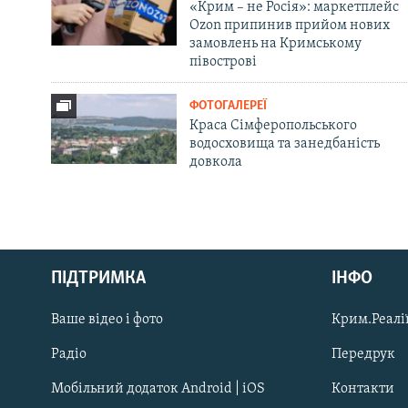
«Крим – не Росія»: маркетплейс
Ozon припинив прийом нових
замовлень на Кримському
півострові
ФОТОГАЛЕРЕЇ
Краса Сімферопольського
водосховища та занедбаність
довкола
Русский
ПІДТРИМКА
ІНФО
Qırımtatar
Ваше відео і фото
Крим.Реалії
ДОЛУЧАЙСЯ!
Радіо
Передрук
Мобільний додаток Android | iOS
Контакти