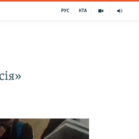
РУС
КТА
сія»