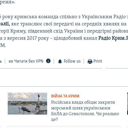
ремя».
5 року кримська команда спільно з Українським Радіо 
алії,
яке транслює свої передачі на середніх хвилях на
орії Криму, південний схід України і передгірні район
, а з вересня 2017 року – цілодобовий канал
Радіо Крим.Р
FM.
ь
Читати без VPN
Follow us
Print
ВІЙНА ТА КРИМ
Російська влада обіцяє закрити
морський шлях українським
БпЛА до Севастополя. Чи реально
це?