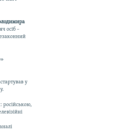
олодимира
ч осіб –
незаконний
о»
 стартував у
у.
: російською,
левізійні
аналі