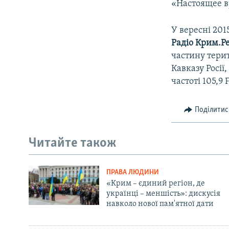
«Настоящее в
У вересні 201
Радіо Крим.Ре
частину терит
Кавказу Росії
частоті 105,9 
Поділитис
Читайте також
ПРАВА ЛЮДИНИ
«Крим – єдиний регіон, де
українці – меншість»: дискусія
навколо нової пам'ятної дати