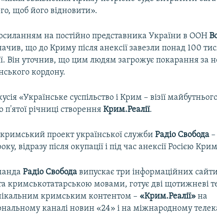
ого, щоб його відновити».
посиланням на постійно представника України в ООН
В
ачив, що до Криму після анексії завезли понад 100 тися
ії. Він уточнив, що цим людям загрожує покарання за 
нського кордону.
усія «Українське суспільство і Крим – візії майбутньог
 п'ятої річниці створення
Крим.Реалії
.
​ кримський проект української служби
Радіо Свобода
–
оку, відразу після окупації і під час анексії Росією Крим
манда
Радіо Свобода
випускає три інформаційних сайти
та кримськотатарською мовами, готує дві щотижневі те
нікальним кримським контентом –
«Крим.Реалії»
на
ональному каналі новин «24» і на міжнародному телек