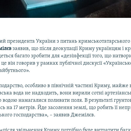
й президента України з питань кримськотатарського
мілєв
заявив, що після деокупації Криму українцям і 
еться багато зробити для «дезінфекції того, що натвор
 це він говорив у рамках публічної дискусії «Українське
майбутнього».
подарство, особливо в північній частині Криму, майже 
вська вода не надходить, вони вирили сотні артезіансь
 водою намагалися поливати поля. В результаті грунто
сь на 17 метрів. Йде засолення землі, що робить її не
ького господарства», – заявив Джемілєв.
 «після звільнення Криму потрібно буде витратити багат