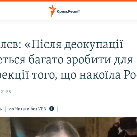
лєв: «Після деокупації
еться багато зробити для
екції того, що накоїла Ро
 21:55
ь
Читати без VPN