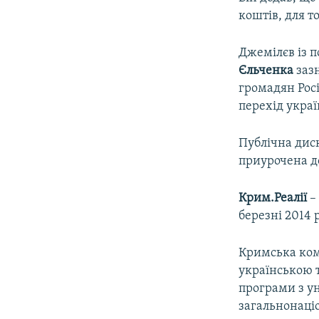
коштів, для т
Джемілєв із 
Єльченка
зазн
громадян Рос
перехід украї
Публічна диск
приурочена до
Крим.Реалії
–
березні 2014 р
Кримська ко
українською 
програми з у
загальнонаці