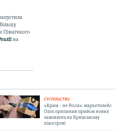
запустила
 більшу
и Північного
еалії
на
СУСПІЛЬСТВО
«Крим – не Росія»: маркетплейс
Ozon припинив прийом нових
замовлень на Кримському
півострові