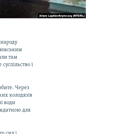
 народу
кримським
или там
 суспільство і
вбите. Через
ких колодязів
ві води
придатною для
о сил і