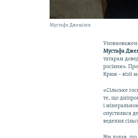
Мустафа Джемілєв
Уповноважени
Мустафа Дже
татарам довед
росіяни». Про
Крим – візії 
«Сільське гос
те, що дніпро
і мінеральною
опустилися де
ведення сільс
Він додав, що