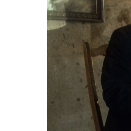
ВІДЕОУРОКИ «ELIFBE»
СВІДЧЕННЯ ОКУПАЦІЇ
УКРАЇНСЬКА ПРОБЛЕМА КРИМУ
ІНФОГРАФІКА