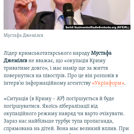
ВІДЕОУРОКИ «ELIFBE»
Русский
СВІДЧЕННЯ ОКУПАЦІЇ
Qırımtatar
УКРАЇНСЬКА ПРОБЛЕМА КРИМУ
Мустафа Джемілєв
ДОЛУЧАЙСЯ!
ІНФОГРАФІКА
Лідер кримськотатарського народу
Мустафа
Джемілєв
не вважає, що «окупація Криму
Усі сайти RFE/RL
триватиме довго», і має намір ще за життя
повернутися на півострів. Про це він розповів в
інтерв'ю інформаційному агентству
«Укрінформ»
.
«Ситуація (в Криму –
КР
) погіршується й буде
погіршуватися. Якоїсь лібералізації від
окупаційного режиму навряд чи варто очікувати.
Зараз нас найбільше турбує тупа пропаганда,
спрямована на дітей. Вона має великий вплив. При