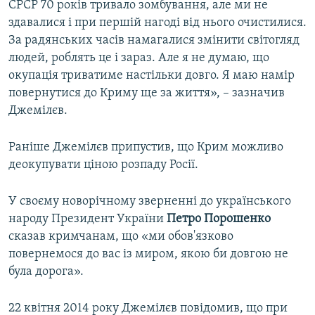
СРСР 70 років тривало зомбування, але ми не
здавалися і при першій нагоді від нього очистилися.
За радянських часів намагалися змінити світогляд
людей, роблять це і зараз. Але я не думаю, що
окупація триватиме настільки довго. Я маю намір
повернутися до Криму ще за життя», – зазначив
Джемілєв.
Раніше Джемілєв припустив, що Крим можливо
деокупувати ціною розпаду Росії.
У своєму новорічному зверненні до українського
народу Президент України
Петро Порошенко
сказав кримчанам, що «ми обов'язково
повернемося до вас із миром, якою би довгою не
була дорога».
22 квітня 2014 року Джемілєв повідомив, що при