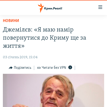
Доступність
посилання
Перейти
НОВИНИ
до
НОВИНИ
Джемілєв: «Я маю намір
основного
ВОДА.КРИМ
матеріалу
повернутися до Криму ще за
ВІДЕО ТА ФОТО
Перейти
життя»
до
ПОЛІТИКА
основної
03 січень 2019, 15:04
БЛОГИ
навігації
Перейти
Поділитись
Читати без VPN
ПОГЛЯД
до
ІНТЕРВ'Ю
пошуку
ВСЕ ЗА ДЕНЬ
СПЕЦПРОЕКТИ
ЯК ОБІЙТИ БЛОКУВАННЯ
ДЕПОРТАЦІЯ