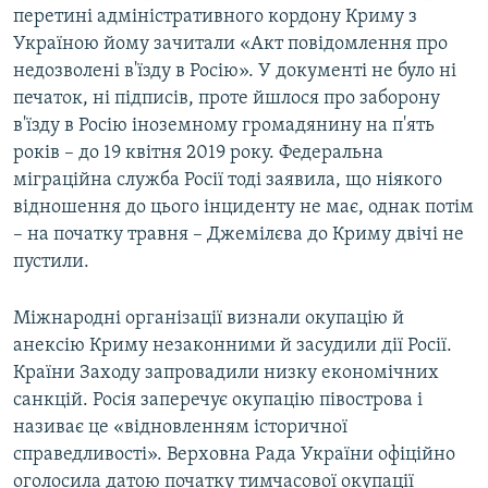
перетині адміністративного кордону Криму з
Україною йому зачитали «Акт повідомлення про
недозволені в'їзду в Росію». У документі не було ні
печаток, ні підписів, проте йшлося про заборону
в'їзду в Росію іноземному громадянину на п'ять
років – до 19 квітня 2019 року. Федеральна
міграційна служба Росії тоді заявила, що ніякого
відношення до цього інциденту не має, однак потім
– на початку травня – Джемілєва до Криму двічі не
пустили.
Міжнародні організації визнали окупацію й
анексію Криму незаконними й засудили дії Росії.
Країни Заходу запровадили низку економічних
санкцій. Росія заперечує окупацію півострова і
називає це «відновленням історичної
справедливості». Верховна Рада України офіційно
оголосила датою початку тимчасової окупації