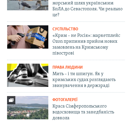
морський шлях українським
БпЛА до Севастополя. Чи реально
це?
СУСПІЛЬСТВО
«Крим – не Росія»: маркетплейс
Ozon припинив прийом нових
замовлень на Кримському
півострові
ПРАВА ЛЮДИНИ
Мить – і ти шпигун. Як у
кримських судах розглядають
звинувачення в держзраді
ФОТОГАЛЕРЕЇ
Краса Сімферопольського
водосховища та занедбаність
довкола