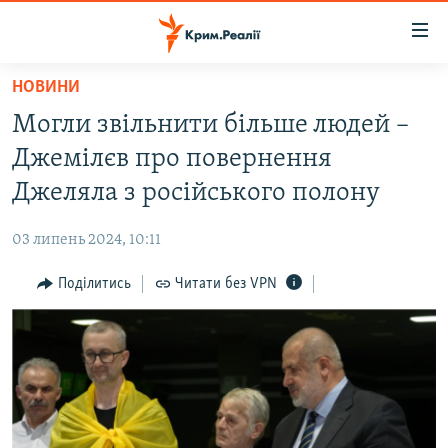
Доступність
посилання
Перейти
НОВИНИ
до
НОВИНИ
Могли звільнити більше людей –
основного
ВОДА.КРИМ
матеріалу
Джемілєв про повернення
ВІДЕО ТА ФОТО
Перейти
Джеляла з російського полону
до
ПОЛІТИКА
основної
03 липень 2024, 10:11
БЛОГИ
навігації
Перейти
Поділитись
Читати без VPN
ПОГЛЯД
до
ІНТЕРВ'Ю
пошуку
ВСЕ ЗА ДЕНЬ
СПЕЦПРОЕКТИ
ЯК ОБІЙТИ БЛОКУВАННЯ
ДЕПОРТАЦІЯ