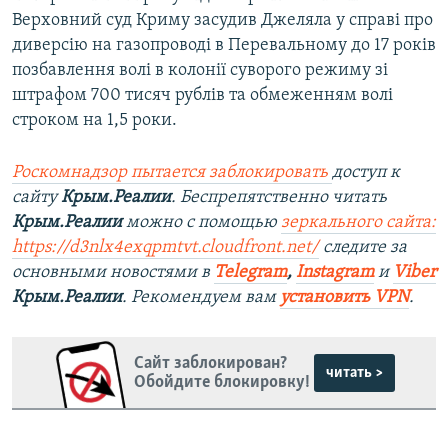
Верховний суд Криму засудив Джеляла у справі про
диверсію на газопроводі в Перевальному до 17 років
позбавлення волі в колонії суворого режиму зі
штрафом 700 тисяч рублів та обмеженням волі
строком на 1,5 роки.
Роскомнадзор пытается заблокировать
доступ к
сайту
Крым.Реалии
. Беспрепятственно читать
Крым.Реалии
можно с помощью
зеркального сайта:
https://d3nlx4exqpmtvt.cloudfront.net/
следите за
основными новостями в
Telegram
,
Instagram
и
Viber
Крым.Реалии
. Рекомендуем вам
установить VPN
.
Сайт заблокирован?
читать >
Обойдите блокировку!