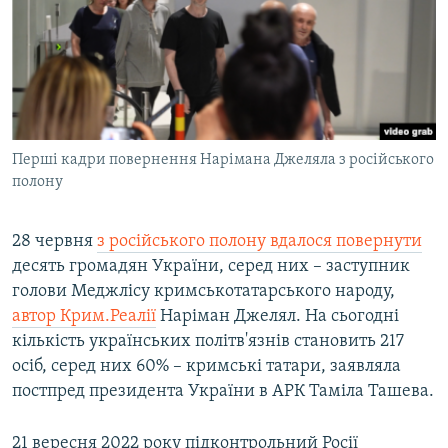
Перші кадри повернення Нарімана Джеляла з російського
полону
28 червня
з російського полону вдалося повернути
десять громадян України, серед них – заступник
голови Меджлісу кримськотатарського народу,
автор Крим.Реалії
Наріман Джелял. На сьогодні
кількість українських політв'язнів становить 217
осіб, серед них 60% – кримські татари, заявляла
постпред президента України в АРК Таміла Ташева.
21 вересня 2022 року підконтрольний Росії