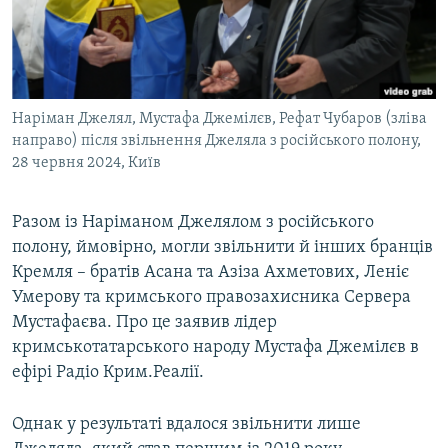
ВІДЕОУРОКИ «ELIFBE»
Русский
СВІДЧЕННЯ ОКУПАЦІЇ
Qırımtatar
УКРАЇНСЬКА ПРОБЛЕМА КРИМУ
Наріман Джелял, Мустафа Джемілєв, Рефат Чубаров (зліва
ДОЛУЧАЙСЯ!
ІНФОГРАФІКА
направо) після звільнення Джеляла з російського полону,
28 червня 2024, Київ
Усі сайти RFE/RL
Разом із Наріманом Джелялом з російського
полону, ймовірно, могли звільнити й інших бранців
Кремля – братів Асана та Азіза Ахметових, Леніє
Умерову та кримського правозахисника Сервера
Мустафаєва. Про це заявив лідер
кримськотатарського народу Мустафа Джемілєв в
ефірі Радіо Крим.Реалії.
Однак у результаті вдалося звільнити лише