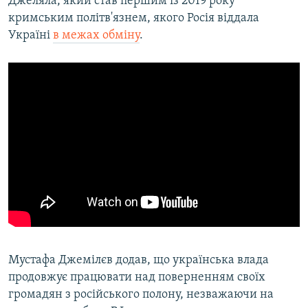
Джеляла, який став першим із 2019 року
кримським політв'язнем, якого Росія віддала
Україні
в межах обміну
.
Мустафа Джемілєв додав, що українська влада
продовжує працювати над поверненням своїх
громадян з російського полону, незважаючи на