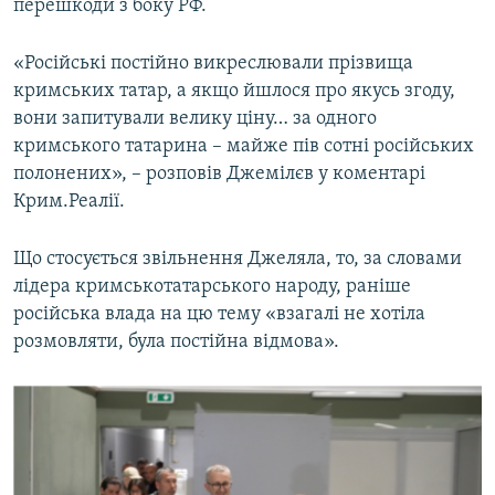
перешкоди з боку РФ.
«Російські постійно викреслювали прізвища
кримських татар, а якщо йшлося про якусь згоду,
вони запитували велику ціну… за одного
кримського татарина – майже пів сотні російських
полонених», – розповів Джемілєв у коментарі
Крим.Реалії.
Що стосується звільнення Джеляла, то, за словами
лідера кримськотатарського народу, раніше
російська влада на цю тему «взагалі не хотіла
розмовляти, була постійна відмова».