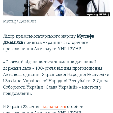
ВІДЕОУРОКИ «ELIFBE»
Русский
СВІДЧЕННЯ ОКУПАЦІЇ
Qırımtatar
Мустафа Джемілєв
УКРАЇНСЬКА ПРОБЛЕМА КРИМУ
ДОЛУЧАЙСЯ!
ІНФОГРАФІКА
Лідер кримськотатарського народу
Мустафа
Джемілєв
привітав українців зі сторіччям
проголошення Акта злуки УНР і ЗУНР.
Усі сайти RFE/RL
«Сьогодні відзначається знаменна для нашої
держави дата – 100-річчя від дня проголошення
Акта возз'єднання Української Народної Республіки
і Західно-Української Народної Республіки. З Днем
Соборності України! Слава Україні!» – йдеться у
повідомленні.
В Україні 22 січня
відзначають
сторіччя