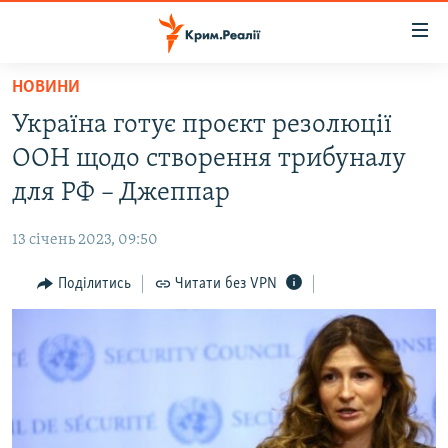
Доступність
посилання
Перейти
НОВИНИ
до
НОВИНИ
Україна готує проєкт резолюції
основного
ВОДА.КРИМ
матеріалу
ООН щодо створення трибуналу
ВІДЕО ТА ФОТО
Перейти
для РФ – Джеппар
до
ПОЛІТИКА
основної
13 січень 2023, 09:50
БЛОГИ
навігації
Перейти
Поділитись
Читати без VPN
ПОГЛЯД
до
ІНТЕРВ'Ю
пошуку
ВСЕ ЗА ДЕНЬ
СПЕЦПРОЕКТИ
ЯК ОБІЙТИ БЛОКУВАННЯ
ДЕПОРТАЦІЯ