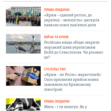
ПРАВА ЛЮДИНИ
«Крим – єдиний регіон, де
українці – меншість»: дискусія
навколо нової пам'ятної дати
ВІЙНА ТА КРИМ
Російська влада обіцяє закрити
морський шлях українським
БпЛА до Севастополя. Чи реально
це?
СУСПІЛЬСТВО
«Крим – не Росія»: маркетплейс
Ozon припинив прийом нових
замовлень на Кримському
півострові
ПРАВА ЛЮДИНИ
Мить – і ти шпигун. Як у