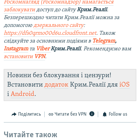
Роскомнагляд (Роскомнадзор) намагається
заблокувати
доступ до сайту
Крим.Реалії
.
Безперешкодно читати Крим.Реалії можна за
допомогою
дзеркального сайту
:
https://dfs0qrmo00d6u.cloudfront.net
. Також
слідкуйте за основними подіями в
Telegram
,
Instagram
та
Viber
Крим.Реалії
. Ре
комендуємо вам
встановити
VPN
.
Новини без блокування і цензури!
Встановити
додаток
Крим.Реалії для
iOS
і
Android
.
Поділитись
Читати без VPN
Follow us
Читайте також