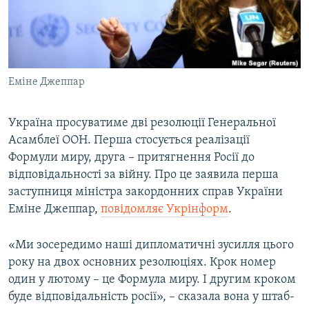
ВІДЕОУРОКИ «ELIFBE»
Русский
СВІДЧЕННЯ ОКУПАЦІЇ
Qırımtatar
УКРАЇНСЬКА ПРОБЛЕМА КРИМУ
Еміне Джеппар
ДОЛУЧАЙСЯ!
ІНФОГРАФІКА
Україна просуватиме дві резолюції Генеральної
Асамблеї ООН. Перша стосується реалізації
Усі сайти RFE/RL
Формули миру, друга – притягнення Росії до
відповідальності за війну. Про це заявила перша
заступниця міністра закордонних справ України
Еміне Джеппар,
повідомляє Укрінформ
.
«Ми зосередимо наші дипломатичні зусилля цього
року на двох основних резолюціях. Крок номер
один у лютому – це Формула миру. І другим кроком
буде відповідальність росії», – сказала вона у штаб-