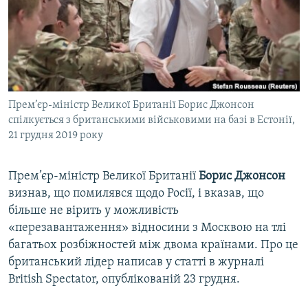
ВІДЕОУРОКИ «ELIFBE»
Русский
СВІДЧЕННЯ ОКУПАЦІЇ
Qırımtatar
УКРАЇНСЬКА ПРОБЛЕМА КРИМУ
ДОЛУЧАЙСЯ!
ІНФОГРАФІКА
Прем’єр-міністр Великої Британії Борис Джонсон
спілкується з британськими військовими на базі в Естонії,
21 грудня 2019 року
Усі сайти RFE/RL
Прем’єр-міністр Великої Британії
Борис Джонсон
визнав, що помилявся щодо Росії, і вказав, що
більше не вірить у можливість
«перезавантаження» відносини з Москвою на тлі
багатьох розбіжностей між двома країнами. Про це
британський лідер написав у статті в журналі
British Spectator, опублікованій 23 грудня.