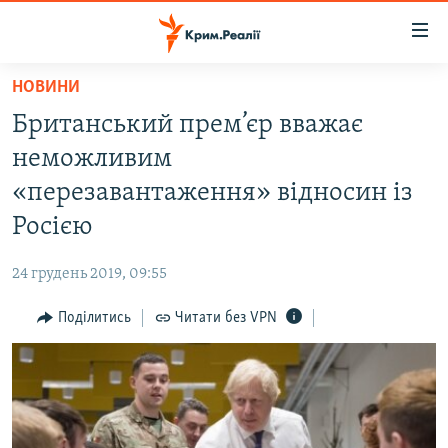
Доступність
посилання
Перейти
НОВИНИ
до
НОВИНИ
Британський прем’єр вважає
основного
ВОДА.КРИМ
матеріалу
неможливим
ВІДЕО ТА ФОТО
Перейти
«перезавантаження» відносин із
до
ПОЛІТИКА
Росією
основної
БЛОГИ
навігації
24 грудень 2019, 09:55
Перейти
ПОГЛЯД
до
Поділитись
Читати без VPN
ІНТЕРВ'Ю
пошуку
ВСЕ ЗА ДЕНЬ
СПЕЦПРОЕКТИ
ЯК ОБІЙТИ БЛОКУВАННЯ
ДЕПОРТАЦІЯ