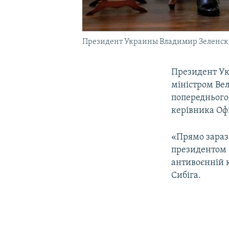
Президент Украины Владимир Зеленский 
Президент У
міністром Ве
попереднього 
керівника Оф
«Прямо зараз 
президентом З
антивоєнній к
Сибіга.