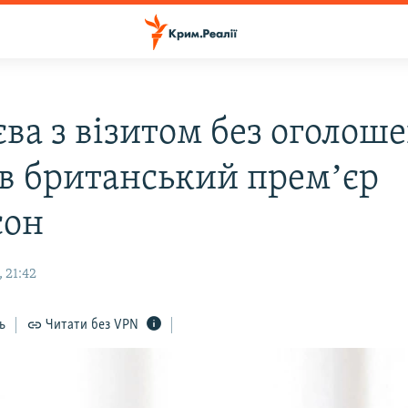
єва з візитом без оголош
в британський премʼєр
сон
 21:42
ь
Читати без VPN