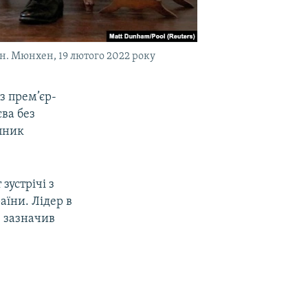
н. Мюнхен, 19 лютого 2022 року
з прем’єр-
єва без
упник
зустрічі з
аїни. Лідер в
– зазначив