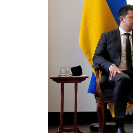
ВІДЕОУРОКИ «ELIFBE»
СВІДЧЕННЯ ОКУПАЦІЇ
УКРАЇНСЬКА ПРОБЛЕМА КРИМУ
ІНФОГРАФІКА