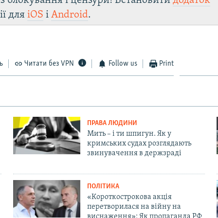
з блокування і цензури! Встановити
додаток
ії для
iOS
і
Android
.
ь
Читати без VPN
Follow us
Print
ПРАВА ЛЮДИНИ
Мить – і ти шпигун. Як у
кримських судах розглядають
звинувачення в держзраді
ПОЛІТИКА
«Короткострокова акція
перетворилася на війну на
виснаження»: Як пропаганда РФ