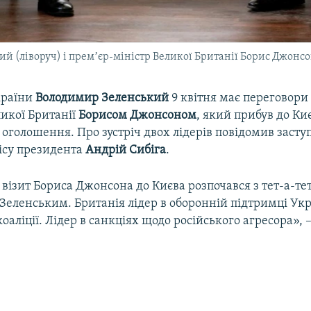
(ліворуч) і премʼєр-міністр Великої Британії Борис Джонсо
країни
Володимир Зеленський
9 квітня має переговори 
ликої Британії
Борисом Джонсоном
, який прибув до Ки
оголошення. Про зустріч двох лідерів повідомив заст
ісу президента
Андрій Сибіга
.
візит Бориса Джонсона до Києва розпочався з тет-а-тет 
еленським. Британія лідер в оборонній підтримці Укр
оаліції. Лідер в санкціях щодо російського агресора», 