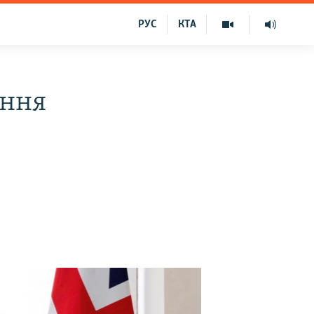
РУС
КТА
ення