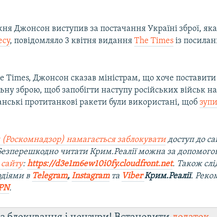
ня Джонсон виступив за постачання Україні зброї, як
есу
, повідомляло 3 квітня видання
The Times
із посилан
 Times, Джонсон сказав міністрам, що хоче поставити
ну зброю, щоб запобігти наступу російських військ на
анські протитанкові ракети були використані, щоб
зуп
 (Роскомнадзор) намагається заблокувати
доступ до са
 Безперешкодно читати Крим.Реалії можна за допомог
 сайту
:
https://d3e1m6ew10i0fy.cloudfront.net
. Також слі
одіями в
Telegram
,
Instagram
та
Viber
Крим.Реалії
. Рек
PN
.