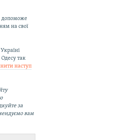
а допоможе
ням на свої
 Україні
 Одесу так
инити наступ
йту
ою
дкуйте за
омендуємо вам