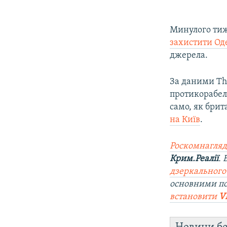
Минулого тиж
захистити Од
джерела.
За даними The
протикорабель
само, як брит
на Київ
.
Роскомнагляд
Крим.Реалії
.
дзеркального
основними п
встановити
V