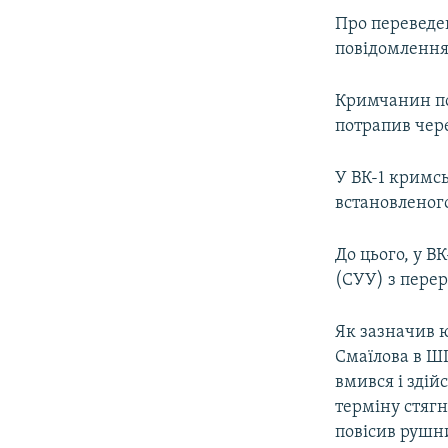
Про переведен
повідомлення 
Кримчанин по
потрапив чер
У ВК-1 кримс
встановленого
До цього, у В
(СУУ) з пере
Як зазначив 
Смаїлова в ШІ
вмився і здій
терміну стягн
повісив рушн