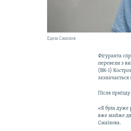
Едем Смаїлов
Фігуранта спр
перевели з ви
(ВК-1) Костро
зазначається 
Після приїзд
«Я була дуже 
вже майже два
Смаїлова.