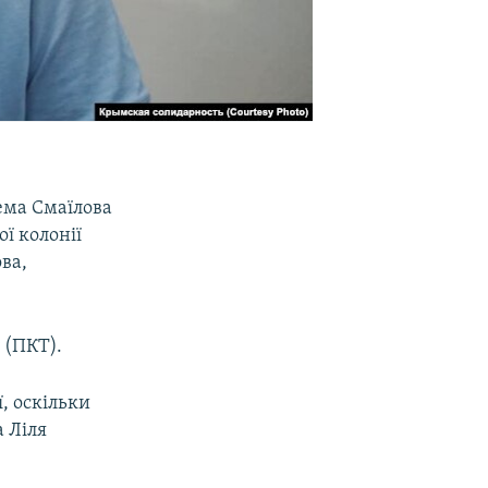
ема Смаїлова
ої колонії
ва,
 (ПКТ).
, оскільки
а Ліля