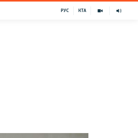
РУС
КТА