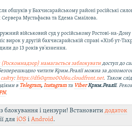
ісля обшуків у Бахчисарайському районі російські сил
 Сервера Мустафаєва та Едема Смаїлова.
ружний військовий суд у російському Ростові-на-Дону 
іс вирок у другій бахчисарайській справі «Хізб ут-Тах
дили до 13 років ув'язнення.
 (Роскомнадзор) намагається заблокувати
доступ до са
 Безперешкодно читати Крим.Реалії можна за допомог
 сайту
:
https://dfs0qrmo00d6u.cloudfront.net
. Також слі
одіями в
Telegram
,
Instagram
та
Viber
Крим.Реалії
. Рек
PN
.
з блокування і цензури! Встановити
додаток
ії для
iOS
і
Android
.