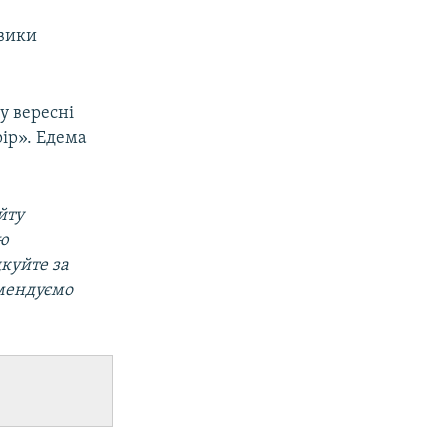
овики
у вересні
рір». Едема
йту
ою
дкуйте за
омендуємо