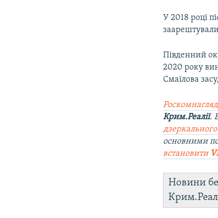
У 2018 році п
заарештували
Південний ок
2020 року вин
Смаїлова засу
Роскомнагляд
Крим.Реалії
.
дзеркального
основними п
встановити
V
Новини бе
Крим.Реал