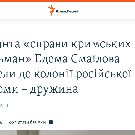
анта «справи кримських
ьман» Едема Смаїлова
ли до колонії російської
оми – дружина
12:54
ь
Читати без VPN