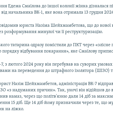
ня Едема Смаїлова до іншої колонії жінка дізналася п
від начальника ВК-1, яке вона отримала 13 грудня 2024
відомив юриста Назіма Шейхмамбетова, що до нової к
ез розформування минулої чи її реструктуризацію.
ького татарина одразу помістили до ПКТ через «злісне
 порядку відбування покарання», яке Смаїлову приписа
К-7, з лютого 2024 року він перебував на суворих умов
рвами на переведення до штрафного ізолятора (ШІЗО) т
юрист Назім Шейхмамбетов, адміністрація ВК-7 відпра
ЗО «з надуманих причин». Так, уночі він відійшов до 
снив намаз, через що політв'язню дали 14 діб за макси
ення 15 діб. Ще 14 діб йому призначили через те, що 
ик на ліжко.