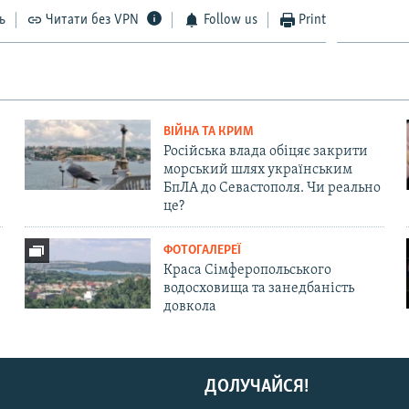
ь
Читати без VPN
Follow us
Print
ВІЙНА ТА КРИМ
Російська влада обіцяє закрити
морський шлях українським
БпЛА до Севастополя. Чи реально
це?
ФОТОГАЛЕРЕЇ
Краса Сімферопольського
водосховища та занедбаність
довкола
ДОЛУЧАЙСЯ!