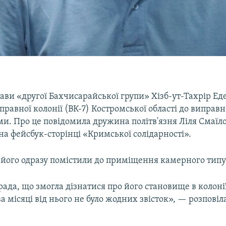
ави «другої Бахчисарайської групи» Хізб-ут-Тахрір Ед
правної колонії (ВК-7) Костромської області до виправн
ми. Про це повідомила дружина політв'язня Ліля Смаїло
на фейсбук-сторінці «Кримської солідарності».
у його одразу помістили до приміщення камерного типу
рада, що змогла дізнатися про його становище в колонії
 місяці від нього не було жодних звісток», — розповіл