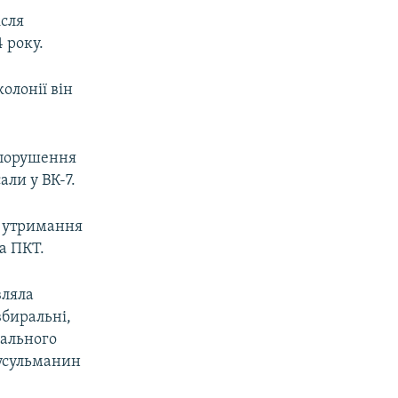
ісля
 року.
олонії він
 порушення
ли у ВК-7.
ах утримання
а ПКТ.
вляла
вбиральні,
мального
мусульманин