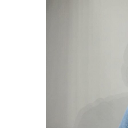
ВІДЕОУРОКИ «ELIFBE»
СВІДЧЕННЯ ОКУПАЦІЇ
УКРАЇНСЬКА ПРОБЛЕМА КРИМУ
ІНФОГРАФІКА