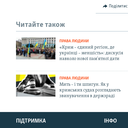
Поділитис
Читайте також
ПРАВА ЛЮДИНИ
«Крим – єдиний регіон, де
українці – меншість»: дискусія
навколо нової пам'ятної дати
ПРАВА ЛЮДИНИ
Мить – і ти шпигун. Як у
кримських судах розглядають
звинувачення в держзраді
Русский
ПІДТРИМКА
ІНФО
Qırımtatar