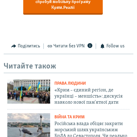
спробуй мобільну програму
Крим.Реалії
Поділитись
Читати без VPN
Follow us
Читайте також
ПРАВА ЛЮДИНИ
«Крим – єдиний регіон, де
українці – меншість»: дискусія
навколо нової пам'ятної дати
ВІЙНА ТА КРИМ
Російська влада обіцяє закрити
морський шлях українським
БпЛА до Севастополя. Чи реально