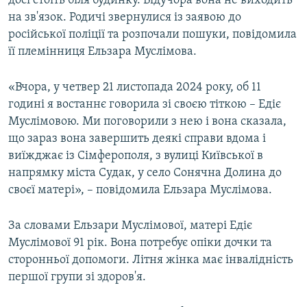
досі стоїть біля будинку. Відучора вона не виходить
на зв'язок. Родичі звернулися із заявою до
російської поліції та розпочали пошуки, повідомила
її племінниця Ельзара Муслімова.
«Вчора, у четвер 21 листопада 2024 року, об 11
годині я востаннє говорила зі своєю тіткою – Едіє
Муслімовою. Ми поговорили з нею і вона сказала,
що зараз вона завершить деякі справи вдома і
виїжджає із Сімферополя, з вулиці Київської в
напрямку міста Судак, у село Сонячна Долина до
своєї матері», – повідомила Ельзара Муслімова.
За словами Ельзари Муслімової, матері Едіє
Муслімової 91 рік. Вона потребує опіки дочки та
сторонньої допомоги. Літня жінка має інвалідність
першої групи зі здоров'я.