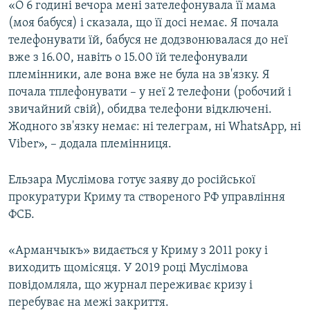
«О 6 годині вечора мені зателефонувала її мама
(моя бабуся) і сказала, що її досі немає. Я почала
телефонувати їй, бабуся не додзвонювалася до неї
вже з 16.00, навіть о 15.00 їй телефонували
племінники, але вона вже не була на зв'язку. Я
почала тплефонувати – у неї 2 телефони (робочий і
звичайний свій), обидва телефони відключені.
Жодного зв'язку немає: ні телеграм, ні WhatsApp, ні
Viber», – додала племінниця.
Ельзара Муслімова готує заяву до російської
прокуратури Криму та створеного РФ управління
ФСБ.
«Арманчыкъ» видається у Криму з 2011 року і
виходить щомісяця. У 2019 році Муслімова
повідомляла, що журнал переживає кризу і
перебуває на межі закриття.