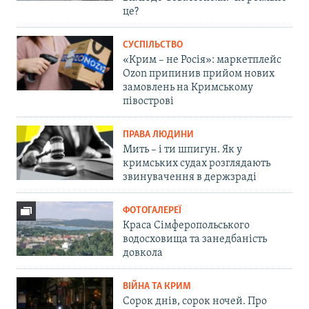
це?
СУСПІЛЬСТВО
«Крим – не Росія»: маркетплейс
Ozon припинив прийом нових
замовлень на Кримському
півострові
ПРАВА ЛЮДИНИ
Мить – і ти шпигун. Як у
кримських судах розглядають
звинувачення в держзраді
ФОТОГАЛЕРЕЇ
Краса Сімферопольського
водосховища та занедбаність
довкола
ВІЙНА ТА КРИМ
Сорок днів, сорок ночей. Про