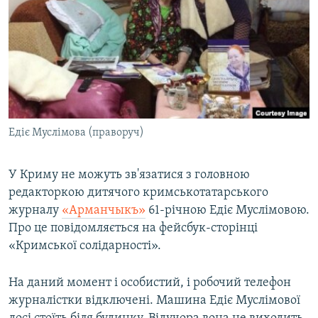
ВІДЕОУРОКИ «ELIFBE»
Русский
СВІДЧЕННЯ ОКУПАЦІЇ
Qırımtatar
УКРАЇНСЬКА ПРОБЛЕМА КРИМУ
ДОЛУЧАЙСЯ!
ІНФОГРАФІКА
Едіє Муслімова (праворуч)
Усі сайти RFE/RL
У Криму не можуть зв'язатися з головною
редакторкою дитячого кримськотатарського
журналу
«Арманчыкъ»
61-річною Едіє Муслімовою.
Про це повідомляється на фейсбук-сторінці
«Кримської солідарності».
На даний момент і особистий, і робочий телефон
журналістки відключені. Машина Едіє Муслімової