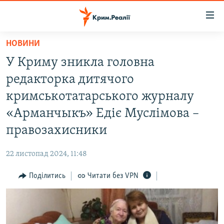
Доступність
посилання
Перейти
НОВИНИ
до
НОВИНИ
У Криму зникла головна
основного
ВОДА.КРИМ
матеріалу
редакторка дитячого
ВІДЕО ТА ФОТО
Перейти
кримськотатарського журналу
до
ПОЛІТИКА
«Арманчыкъ» Едіє Муслімова –
основної
БЛОГИ
навігації
правозахисники
Перейти
ПОГЛЯД
до
22 листопад 2024, 11:48
ІНТЕРВ'Ю
пошуку
Поділитись
Читати без VPN
ВСЕ ЗА ДЕНЬ
СПЕЦПРОЕКТИ
ЯК ОБІЙТИ БЛОКУВАННЯ
ДЕПОРТАЦІЯ