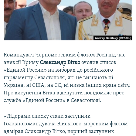
ВІДЕОУРОКИ «ELIFBE»
Русский
СВІДЧЕННЯ ОКУПАЦІЇ
Qırımtatar
УКРАЇНСЬКА ПРОБЛЕМА КРИМУ
ДОЛУЧАЙСЯ!
ІНФОГРАФІКА
Командувач Чорноморським флотом Росії під час
анексії Криму
Олександр Вітко
очолив список
Усі сайти RFE/RL
«Единой России» на виборах до російського
парламенту Севастополя, які не визнають ні
Україна, ні США, на ЄС, ні низка інших країн світу.
Про висунення Вітка в депутати повідомляє прес-
служба «Единой России» в Севастополі.
«Лідерами списку стали заступник
Головнокомандувача Військово-морським флотом
адмірал Олександр Вітко, перший заступник