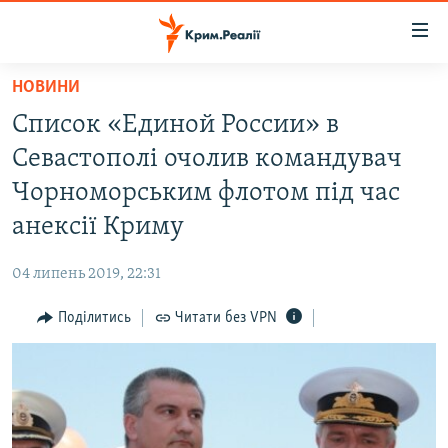
Доступність
посилання
Перейти
НОВИНИ
до
НОВИНИ
Список «Единой России» в
основного
ВОДА.КРИМ
матеріалу
Севастополі очолив командувач
ВІДЕО ТА ФОТО
Перейти
Чорноморським флотом під час
до
ПОЛІТИКА
анексії Криму
основної
БЛОГИ
навігації
04 липень 2019, 22:31
Перейти
ПОГЛЯД
до
Поділитись
Читати без VPN
ІНТЕРВ'Ю
пошуку
ВСЕ ЗА ДЕНЬ
СПЕЦПРОЕКТИ
ЯК ОБІЙТИ БЛОКУВАННЯ
ДЕПОРТАЦІЯ