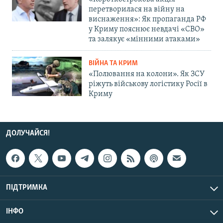
перетворилася на війну на
виснаження»: Як пропаганда РФ
у Криму пояснює невдачі «СВО»
та залякує «мінними атаками»
ВІЙНА ТА КРИМ
«Полювання на колони». Як ЗСУ
ріжуть військову логістику Росії в
Криму
ДОЛУЧАЙСЯ!
ПІДТРИМКА
ІНФО