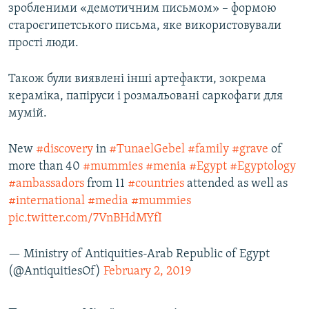
зробленими «демотичним письмом» – формою
староєгипетського письма, яке використовували
прості люди.
Також були виявлені інші артефакти, зокрема
кераміка, папіруси і розмальовані саркофаги для
мумій.
New
#discovery
in
#TunaelGebel
#family
#grave
of
more than 40
#mummies
#menia
#Egypt
#Egyptology
#ambassadors
from 11
#countries
attended as well as
#international
#media
#mummies
pic.twitter.com/7VnBHdMYfI
— Ministry of Antiquities-Arab Republic of Egypt
(@AntiquitiesOf)
February 2, 2019