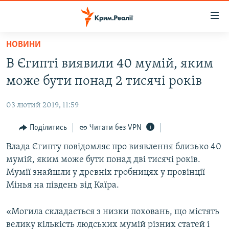
Доступність
посилання
Перейти
НОВИНИ
до
НОВИНИ
В Єгипті виявили 40 мумій, яким
основного
ВОДА.КРИМ
матеріалу
може бути понад 2 тисячі років
ВІДЕО ТА ФОТО
Перейти
до
03 лютий 2019, 11:59
ПОЛІТИКА
основної
БЛОГИ
Поділитись
Читати без VPN
навігації
Перейти
ПОГЛЯД
Влада Єгипту повідомляє про виявлення близько 40
до
мумій, яким може бути понад дві тисячі років.
ІНТЕРВ'Ю
пошуку
Мумії знайшли у древніх гробницях у провінції
ВСЕ ЗА ДЕНЬ
Мінья на південь від Каїра.
СПЕЦПРОЕКТИ
«Могила складається з низки поховань, що містять
ЯК ОБІЙТИ БЛОКУВАННЯ
ДЕПОРТАЦІЯ
велику кількість людських мумій різних статей і