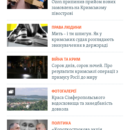
Ozon припинив прийом нових
замовлень на Кримському
півострові
ПРАВА ЛЮДИНИ
Мить – і ти шпигун. Як у
кримських судах розглядають
звинувачення в держзраді
ВІЙНА ТА КРИМ
Сорок днів, сорок ночей. Про
результати кримської операції з
примусу Росії до миру
ФОТОГАЛЕРЕЇ
Краса Сімферопольського
водосховища та занедбаність
довкола
ПОЛІТИКА
«Короткострокова акція