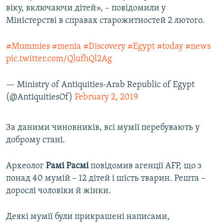
віку, включаючи дітей», – повідомили у
ВІДЕОУРОКИ «ELIFBE»
Русский
Міністерстві в справах старожитностей 2 лютого.
СВІДЧЕННЯ ОКУПАЦІЇ
Qırımtatar
УКРАЇНСЬКА ПРОБЛЕМА КРИМУ
#Mummies
#menia
#Discovery
#Egypt
#today
#news
pic.twitter.com/QlufhQl2Ag
ДОЛУЧАЙСЯ!
ІНФОГРАФІКА
— Ministry of Antiquities-Arab Republic of Egypt
(@AntiquitiesOf)
February 2, 2019
Усі сайти RFE/RL
За даними чиновників, всі мумії перебувають у
доброму стані.
Археолог
Рамі Расмі
повідомив агенції AFP, що з
понад 40 мумій – 12 дітей і шість тварин. Решта –
дорослі чоловіки й жінки.
Деякі мумії були прикрашені написами,