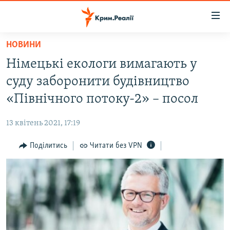
Доступність
посилання
Перейти
НОВИНИ
до
НОВИНИ
Німецькі екологи вимагають у
основного
ВОДА.КРИМ
матеріалу
суду заборонити будівництво
ВІДЕО ТА ФОТО
Перейти
«Північного потоку-2» – посол
до
ПОЛІТИКА
основної
13 квітень 2021, 17:19
БЛОГИ
навігації
Перейти
Поділитись
Читати без VPN
ПОГЛЯД
до
ІНТЕРВ'Ю
пошуку
ВСЕ ЗА ДЕНЬ
СПЕЦПРОЕКТИ
ЯК ОБІЙТИ БЛОКУВАННЯ
ДЕПОРТАЦІЯ