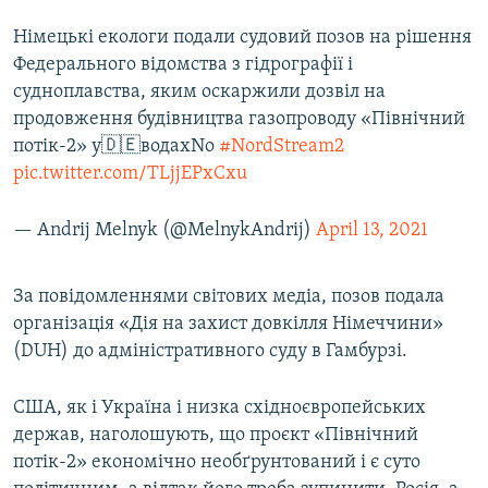
Німецькі екологи подали судовий позов на рішення
Федерального відомства з гідрографії і
судноплавства, яким оскаржили дозвіл на
продовження будівництва газопроводу «Північний
потік-2» у🇩🇪водахNo
#NordStream2
pic.twitter.com/TLjjEPxCxu
— Andrij Melnyk (@MelnykAndrij)
April 13, 2021
За повідомленнями світових медіа, позов подала
організація «Дія на захист довкілля Німеччини»
(DUH) до адміністративного суду в Гамбурзі.
США, як і Україна і низка східноєвропейських
держав, наголошують, що проєкт «Північний
потік-2» економічно необґрунтований і є суто