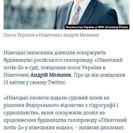
ВІДЕОУРОКИ «ELIFBE»
Русский
СВІДЧЕННЯ ОКУПАЦІЇ
Qırımtatar
УКРАЇНСЬКА ПРОБЛЕМА КРИМУ
Посол України в Німеччині Андрій Мельник
ДОЛУЧАЙСЯ!
ІНФОГРАФІКА
Німецькі захисники довкілля оскаржують
будівництво російського газопроводу «Північний
Усі сайти RFE/RL
потік-2» в суді, повідомив посол України в
Німеччині
Андрій Мельник
. Про це він повідомив
13 квітня у своєму Twitter.
«Німецькі екологи подали судовий позов на
рішення Федерального відомства з гідрографії і
судноплавства, яким оскаржили дозвіл на
продовження будівництва газопроводу «Північний
потік-2» у німецьких водах», – написав дипломат.