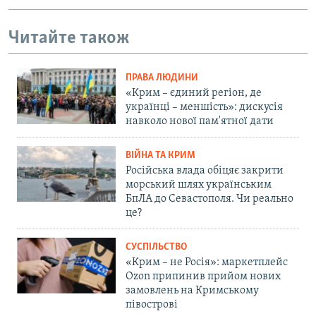
Читайте також
ПРАВА ЛЮДИНИ
«Крим – єдиний регіон, де
українці – меншість»: дискусія
навколо нової пам'ятної дати
ВІЙНА ТА КРИМ
Російська влада обіцяє закрити
морський шлях українським
БпЛА до Севастополя. Чи реально
це?
СУСПІЛЬСТВО
«Крим – не Росія»: маркетплейс
Ozon припинив прийом нових
замовлень на Кримському
півострові