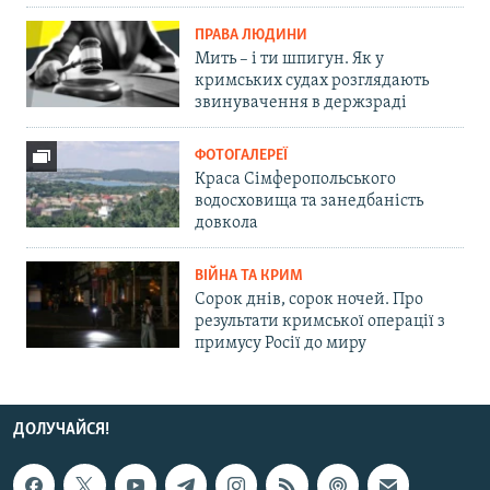
ПРАВА ЛЮДИНИ
Мить – і ти шпигун. Як у
кримських судах розглядають
звинувачення в держзраді
ФОТОГАЛЕРЕЇ
Краса Сімферопольського
водосховища та занедбаність
довкола
ВІЙНА ТА КРИМ
Сорок днів, сорок ночей. Про
результати кримської операції з
примусу Росії до миру
ДОЛУЧАЙСЯ!