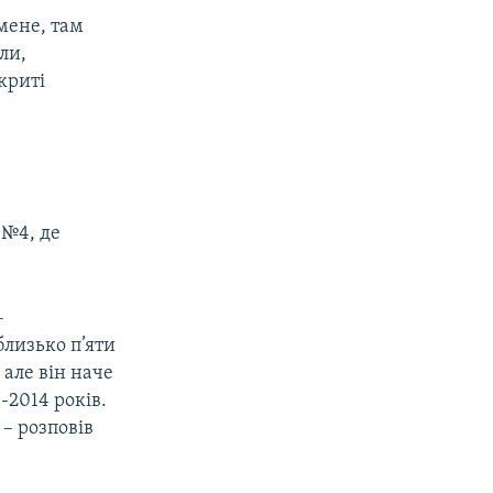
мене, там
ли,
криті
 №4, де
–
близько п’яти
 але він наче
-2014 років.
 – розповів