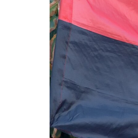
ВІДЕОУРОКИ «ELIFBE»
СВІДЧЕННЯ ОКУПАЦІЇ
УКРАЇНСЬКА ПРОБЛЕМА КРИМУ
ІНФОГРАФІКА