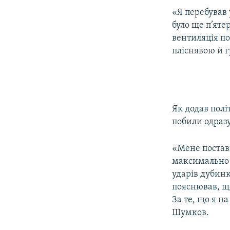
«Я перебував 
було ще п’яте
вентиляція по
пліснявою й г
Як додав полі
побили одразу
«Мене постави
максимально р
ударів дубинк
пояснював, що
За те, що я н
Шумков.