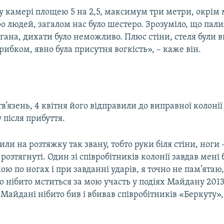
у камері площею 5 на 2,5, максимум три метри, окрім 
ро людей, загалом нас було шестеро. Зрозуміло, що пали
гана, дихати було неможливо. Плюс стіни, стеля були в
рибком, явно була присутня вогкість», – каже він.
тв’язень, 4 квітня його відправили до виправної колонії
 після прибуття.
ли на розтяжку так звану, тобто руки біля стіни, ноги 
озтягнуті. Один зі співробітників колонії завдав мені 
ою по ногах і при завданні ударів, я точно не пам’ятаю,
 нібито мститься за мою участь у подіях Майдану 2013
а Майдані нібито бив і вбивав співробітників «Беркуту»,