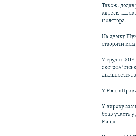
Також, додав 
адреси адвока
ізолятора.
На думку Шу
створити йом
У грудні 201
екстремістськ
діяльності» і
У Росії «Прав
У вироку зазн
брав участь у
Росії».