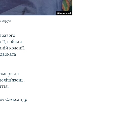
ектору»
Правого
сії, побили
вній колонії.
адвоката
камери до
олітв’язень,
иття.
ому Олександр