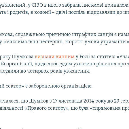
ув’язнений, у СІЗО в нього забрали письмові приналеж
та і родичів, в колонії – двічі поспіль відправляли до 
мкова, справжньою причиною штрафних санцій є нам
у «максимально нестерпні, жорсткі умови утримання»
8 року Шумкова
визнали винним
у Росії за статтею «Уча
ій організації, щодо якої судом ухвалено рішення про з
 засудили до чотирьох років ув’язнення.
ий сектор» є забороненою організацією.
ачалося, що Шумков з 17 листопада 2014 року до 23 сер
 діяльності «Правого сектору», що була «спрямована пр