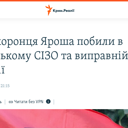
хоронця Яроша побили в
ському СІЗО та виправні
ї
 21:15
ь
Читати без VPN