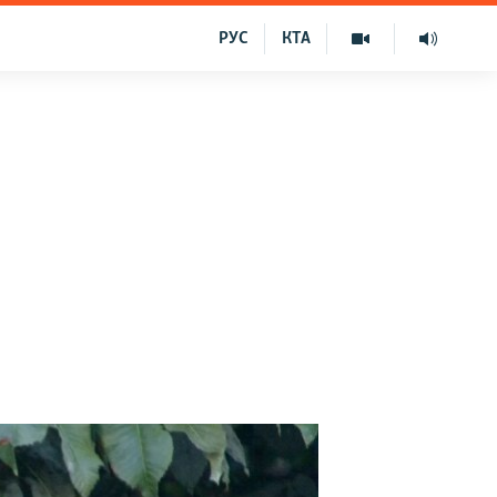
РУС
КТА
й