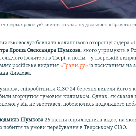
 чотирьох років ув’язнення за участь у діяльності «Правого с
 військовослужбовця та колишнього охоронця лідера «
тра Яроша Олександра Шумкова
, якого утримують в Ро
слідчого ізолятора в Твері, а потім – у тверській випра
омляє російське видання
«Грани.ру»
із посиланням на 
ана Лизлова
.
умкова, співробітники СІЗО 24 березня вивели його з 
били згорнутим гумовим килимком. Однак, як сказав п
опомогу він не звертався, побоюючись подальшого поб
юдмила Шумкова
26 квітня оприлюднила відео, на як
о побиття та умови перебування в Тверському СІЗО.