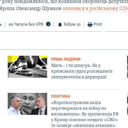
7 року повідомлялося, що колишній охоронець депутат
 Яроша Олександр Шумков
опинився в російському СІЗ
ь
Читати без VPN
Follow us
Print
ПРАВА ЛЮДИНИ
Мить – і ти шпигун. Як у
кримських судах розглядають
звинувачення в держзраді
ПОЛІТИКА
«Короткострокова акція
перетворилася на війну на
виснаження»: Як пропаганда РФ
у Криму пояснює невдачі «СВО»
та залякує «мінними атаками»