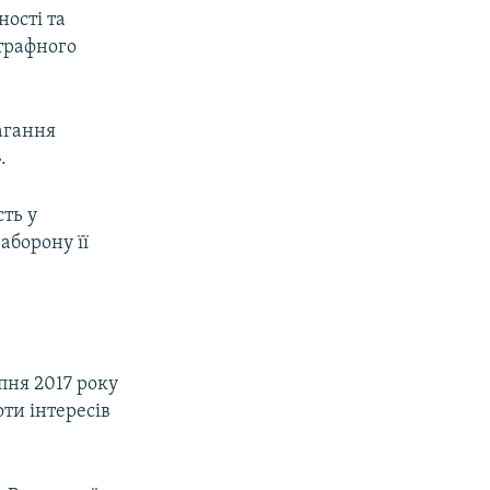
ності та
штрафного
агання
.
сть у
аборону її
пня 2017 року
оти інтересів