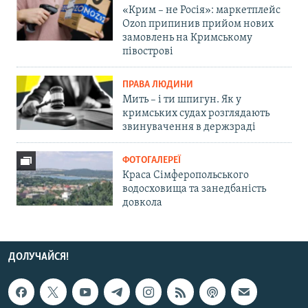
«Крим – не Росія»: маркетплейс
Ozon припинив прийом нових
замовлень на Кримському
півострові
ПРАВА ЛЮДИНИ
Мить – і ти шпигун. Як у
кримських судах розглядають
звинувачення в держзраді
ФОТОГАЛЕРЕЇ
Краса Сімферопольського
водосховища та занедбаність
довкола
ДОЛУЧАЙСЯ!