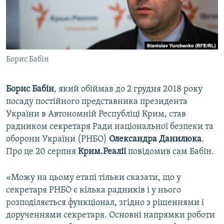
ВІДЕОУРОКИ «ELIFBE»
Русский
СВІДЧЕННЯ ОКУПАЦІЇ
Qırımtatar
УКРАЇНСЬКА ПРОБЛЕМА КРИМУ
Борис Бабін
ДОЛУЧАЙСЯ!
ІНФОГРАФІКА
Борис Бабін
, який обіймав до 2 грудня 2018 року
посаду постійного представника президента
Усі сайти RFE/RL
України в Автономній Республіці Крим, став
радником секретаря Ради національної безпеки та
оборони України (РНБО)
Олександра Данилюка
.
Про це 20 серпня
Крим.Реалії
повідомив сам Бабін.
«Можу на цьому етапі тільки сказати, що у
секретаря РНБО є кілька радників і у нього
розподіляється функціонал, згідно з рішеннями і
дорученнями секретаря. Основні напрямки роботи