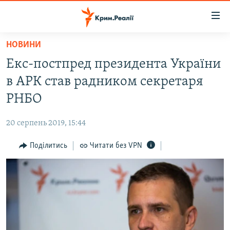
Доступність
посилання
Перейти
НОВИНИ
до
НОВИНИ
Екс-постпред президента України
основного
ВОДА.КРИМ
матеріалу
в АРК став радником секретаря
ВІДЕО ТА ФОТО
Перейти
РНБО
до
ПОЛІТИКА
основної
20 серпень 2019, 15:44
БЛОГИ
навігації
Перейти
Поділитись
Читати без VPN
ПОГЛЯД
до
ІНТЕРВ'Ю
пошуку
ВСЕ ЗА ДЕНЬ
СПЕЦПРОЕКТИ
ЯК ОБІЙТИ БЛОКУВАННЯ
ДЕПОРТАЦІЯ