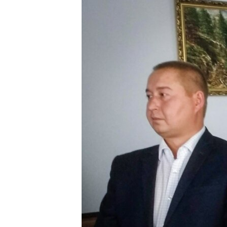
ВІДЕОУРОКИ «ELIFBE»
СВІДЧЕННЯ ОКУПАЦІЇ
УКРАЇНСЬКА ПРОБЛЕМА КРИМУ
ІНФОГРАФІКА