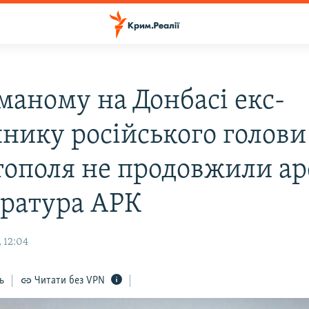
маному на Донбасі екс-
пнику російського голови
тополя не продовжили ар
ратура АРК
 12:04
ь
Читати без VPN