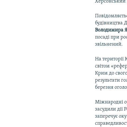
Херсонський 
Повідомляєть
будівництва Д
Володимира 
посаді при р
звільнений.
На території 
світом «рефер
Крим до свого
результати го
березня оголо
Міжнародні о
засудили дії 
заперечує оку
справедливост