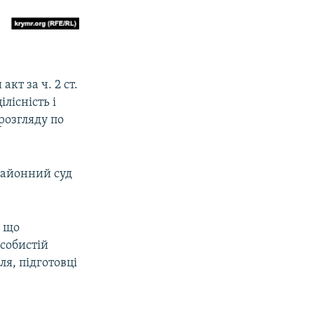
кт за ч. 2 ст.
лісність і
розгляду по
районний суд
, що
собистій
ля, підготовці