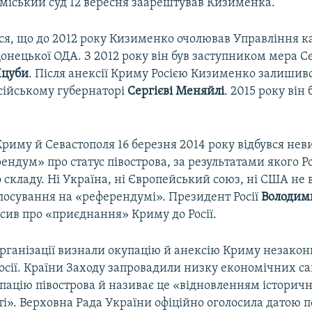
міський суд 12 вересня заарештував Кизименка.
ся, що до 2012 року Кизименко очолював Управління к
онецької ОДА. З 2012 року він був заступником мера С
Яцуби
. Після анексії Криму Росією Кизименко залишивс
осійському губернаторі
Сергієві Меняйлі
. 2015 року він 
Криму й Севастополя 16 березня 2014 року відбувся не
ендум» про статус півострова, за результатами якого Р
 складу. Ні Україна, ні Європейський союз, ні США не
лосування на «референдумі». Президент Росії
Володим
сив про «приєднання» Криму до Росії.
рганізації визнали окупацію й анексію Криму незако
Росії. Країни Заходу запровадили низку економічних са
пацію півострова й називає це «відновленням історичн
і». Верховна Рада України офіційно оголосила датою 