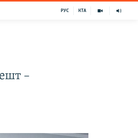
РУС
КТА
ешт –