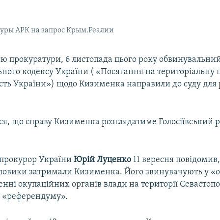
уры АРК на запрос Крым.Реалии
ю прокуратури, 6 листопада цього року обвинувальний а
ного кодексу України ( «Посягання на територіальну ці
сть України») щодо Кизименка направили до суду для 
ся, що справу Кизименка розглядатиме Голосіївський 
прокурор України
Юрій Луценко
11 вересня повідомив
иловики затримали Кизименка. Його звинувачують у «о
ренні окупаційних органів влади на території Севастопо
і «референдуму».