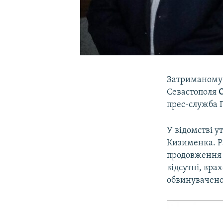
Затриманому 
Севастополя
прес-служба 
У відомстві у
Кизименка. Р
продовження 
відсутні, вра
обвинувачено