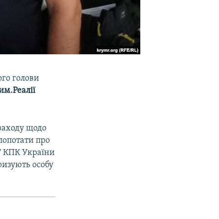
го голови
им.Реалії
 заходу щодо
лопотати про
7 КПК України
ризують особу