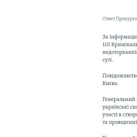
Ответ Прокурат
За інформаціє
110 Криміналь
недоторканні
суті.
Повідомляєть
Києва.
Генеральний 
українські с
участі в ство
та проведенн