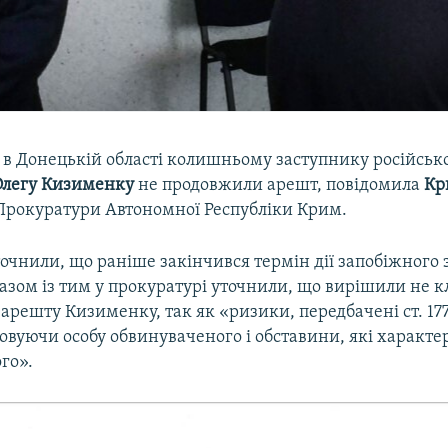
в Донецькій області колишньому заступнику російсько
Олегу Кизименку
не продовжили арешт, повідомила
Кр
Прокуратури Автономної Республіки Крим.
точнили, що раніше закінчився термін дії запобіжного
азом із тим у прокуратурі уточнили, що вирішили не к
арешту Кизименку, так як «ризики, передбачені ст. 17
ховуючи особу обвинуваченого і обставини, які характе
го».