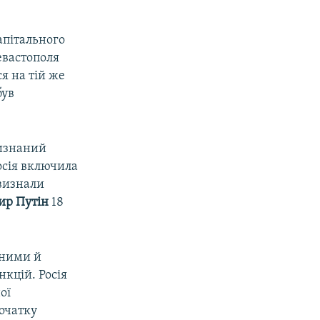
апітального
евастополя
я на тій же
був
визнаний
осія включила
 визнали
ир Путін
18
нними й
нкцій. Росія
ої
початку