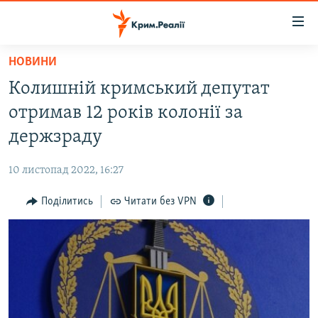
Доступність
посилання
Перейти
НОВИНИ
до
НОВИНИ
Колишній кримський депутат
основного
ВОДА.КРИМ
матеріалу
отримав 12 років колонії за
ВІДЕО ТА ФОТО
Перейти
держзраду
до
ПОЛІТИКА
основної
10 листопад 2022, 16:27
БЛОГИ
навігації
Перейти
Поділитись
Читати без VPN
ПОГЛЯД
до
ІНТЕРВ'Ю
пошуку
ВСЕ ЗА ДЕНЬ
СПЕЦПРОЕКТИ
ЯК ОБІЙТИ БЛОКУВАННЯ
ДЕПОРТАЦІЯ