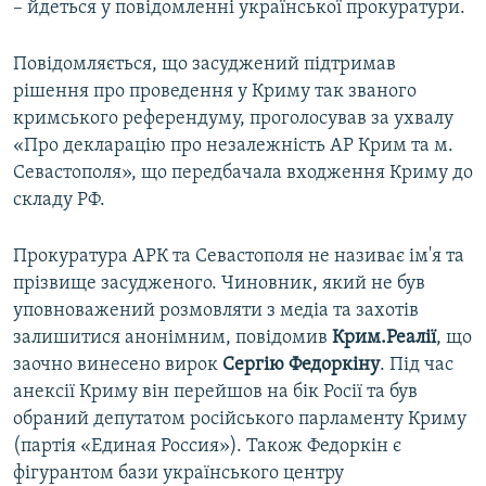
– йдеться у повідомленні української прокуратури.
Повідомляється, що засуджений підтримав
рішення про проведення у Криму так званого
кримського референдуму, проголосував за ухвалу
«Про декларацію про незалежність АР Крим та м.
Севастополя», що передбачала входження Криму до
складу РФ.
Прокуратура АРК та Севастополя не називає ім'я та
прізвище засудженого. Чиновник, який не був
уповноважений розмовляти з медіа та захотів
залишитися анонімним, повідомив
Крим.Реалії
, що
заочно винесено вирок
Сергію Федоркіну
. Під час
анексії Криму він перейшов на бік Росії та був
обраний депутатом російського парламенту Криму
(партія «Единая Россия»). Також Федоркін є
фігурантом бази українського центру