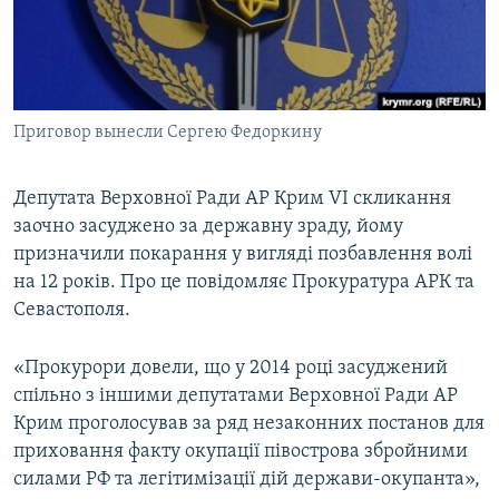
ВІДЕОУРОКИ «ELIFBE»
Русский
СВІДЧЕННЯ ОКУПАЦІЇ
Qırımtatar
УКРАЇНСЬКА ПРОБЛЕМА КРИМУ
Приговор вынесли Сергею Федоркину
ДОЛУЧАЙСЯ!
ІНФОГРАФІКА
Депутата Верховної Ради АР Крим VI скликання
заочно засуджено за державну зраду, йому
Усі сайти RFE/RL
призначили покарання у вигляді позбавлення волі
на 12 років. Про це повідомляє Прокуратура АРК та
Севастополя.
«Прокурори довели, що у 2014 році засуджений
спільно з іншими депутатами Верховної Ради АР
Крим проголосував за ряд незаконних постанов для
приховання факту окупації півострова збройними
силами РФ та легітимізації дій держави-окупанта»,