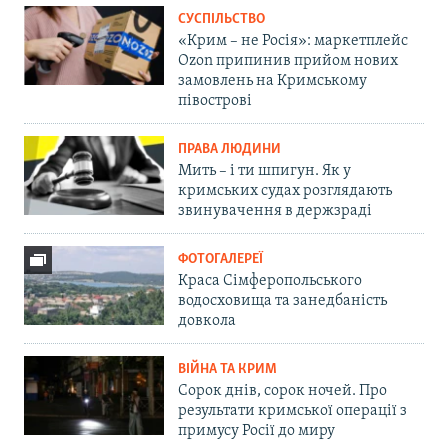
СУСПІЛЬСТВО
«Крим – не Росія»: маркетплейс
Ozon припинив прийом нових
замовлень на Кримському
півострові
ПРАВА ЛЮДИНИ
Мить – і ти шпигун. Як у
кримських судах розглядають
звинувачення в держзраді
ФОТОГАЛЕРЕЇ
Краса Сімферопольського
водосховища та занедбаність
довкола
ВІЙНА ТА КРИМ
Сорок днів, сорок ночей. Про
результати кримської операції з
примусу Росії до миру