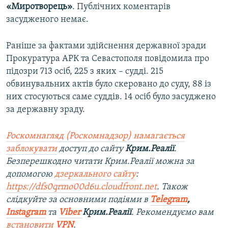
«Миротворець»
. Публічних коментарів
засудженого немає.
Раніше за фактами здійснення державної зради
Прокуратура АРК та Севастополя повідомила про
підозри 713 осіб, 225 з яких – судді. 215
обвинувальних актів було скеровано до суду, 88 із
них стосуються саме суддів. 14 осіб було засуджено
за державну зраду.
Роскомнагляд (Роскомнадзор) намагається
заблокувати
доступ до сайту
Крим.Реалії
.
Безперешкодно читати Крим.Реалії можна за
допомогою
дзеркального сайту
:
https://dfs0qrmo00d6u.cloudfront.net
. Також
слідкуйте за основними подіями в
Telegram
,
Instagram
та
Viber
Крим.Реалії
. Рекомендуємо вам
встановити
VPN
.