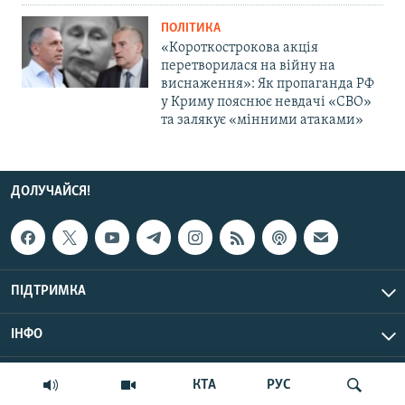
ПОЛІТИКА
«Короткострокова акція
перетворилася на війну на
виснаження»: Як пропаганда РФ
у Криму пояснює невдачі «СВО»
та залякує «мінними атаками»
ДОЛУЧАЙСЯ!
ПІДТРИМКА
ІНФО
© Крим.Реалії, 2026 | Усі права застережено.
КТА
РУС