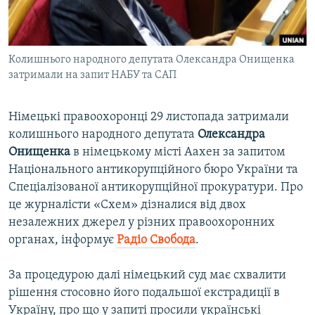
ВІДЕОУРОКИ «ELIFBE»
Русский
СВІДЧЕННЯ ОКУПАЦІЇ
Qırımtatar
Колишнього народного депутата Олександра Онищенка
УКРАЇНСЬКА ПРОБЛЕМА КРИМУ
затримали на запит НАБУ та САП
ДОЛУЧАЙСЯ!
ІНФОГРАФІКА
Німецькі правоохоронці 29 листопада затримали
колишнього народного депутата
Олександра
Онищенка
в німецькому місті Аахен за запитом
Усі сайти RFE/RL
Національного антикорупційного бюро України та
Спеціалізованої антикорупційної прокуратури. Про
це журналісти «Схем» дізналися від двох
незалежних джерел у різних правоохоронних
органах, інформує
Радіо Свобода
.
За процедурою далі німецький суд має схвалити
рішення стосовно його подальшої екстрадиції в
Україну, про що у запиті просили українські