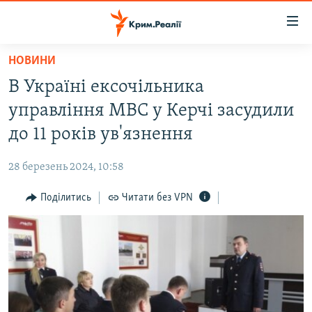
Доступність
посилання
Перейти
НОВИНИ
до
НОВИНИ
В Україні ексочільника
основного
ВОДА.КРИМ
матеріалу
управління МВС у Керчі засудили
ВІДЕО ТА ФОТО
Перейти
до 11 років ув'язнення
до
ПОЛІТИКА
основної
28 березень 2024, 10:58
БЛОГИ
навігації
Перейти
Поділитись
Читати без VPN
ПОГЛЯД
до
ІНТЕРВ'Ю
пошуку
ВСЕ ЗА ДЕНЬ
СПЕЦПРОЕКТИ
ЯК ОБІЙТИ БЛОКУВАННЯ
ДЕПОРТАЦІЯ