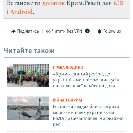
Встановити
додаток
Крим.Реалії для
iOS
і
Android
.
Поділитись
Читати без VPN
Follow us
Читайте також
ПРАВА ЛЮДИНИ
«Крим – єдиний регіон, де
українці – меншість»: дискусія
навколо нової пам'ятної дати
ВІЙНА ТА КРИМ
Російська влада обіцяє закрити
морський шлях українським
БпЛА до Севастополя. Чи реально
це?