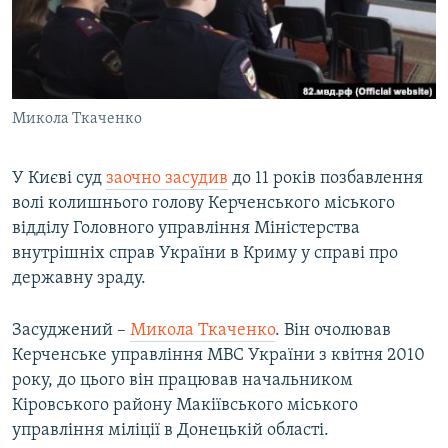
ВІДЕОУРОКИ «ELIFBE»
Русский
СВІДЧЕННЯ ОКУПАЦІЇ
Qırımtatar
УКРАЇНСЬКА ПРОБЛЕМА КРИМУ
Микола Ткаченко
ДОЛУЧАЙСЯ!
ІНФОГРАФІКА
У Києві суд
заочно засудив
до 11 років позбавлення
волі колишнього голову Керченського міського
Усі сайти RFE/RL
відділу Головного управління Міністерства
внутрішніх справ України в Криму у справі про
державну зраду.
Засуджений –
Микола Ткаченко
. Він очолював
Керченське управління МВС України з квітня 2010
року, до цього він працював начальником
Кіровського району Макіївського міського
управління міліції в Донецькій області.