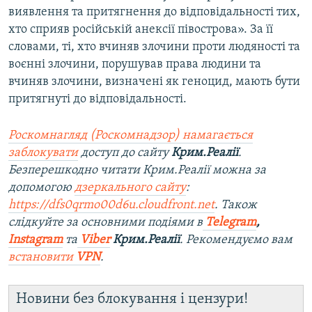
виявлення та притягнення до відповідальності тих,
хто сприяв російській анексії півострова». За її
словами, ті, хто вчиняв злочини проти людяності та
воєнні злочини, порушував права людини та
вчиняв злочини, визначені як геноцид, мають бути
притягнуті до відповідальності.
Роскомнагляд (Роскомнадзор) намагається
заблокувати
доступ до сайту
Крим.Реалії
.
Безперешкодно читати Крим.Реалії можна за
допомогою
дзеркального сайту
:
https://dfs0qrmo00d6u.cloudfront.net
. Також
слідкуйте за основними подіями в
Telegram
,
Instagram
та
Viber
Крим.Реалії
. Рекомендуємо вам
встановити
VPN
.
Новини без блокування і цензури!