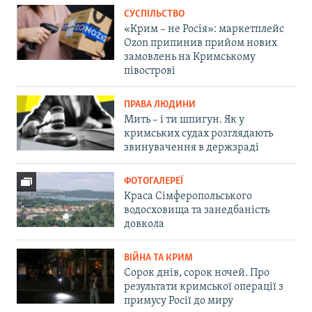
СУСПІЛЬСТВО
«Крим – не Росія»: маркетплейс
Ozon припинив прийом нових
замовлень на Кримському
півострові
ПРАВА ЛЮДИНИ
Мить – і ти шпигун. Як у
кримських судах розглядають
звинувачення в держзраді
ФОТОГАЛЕРЕЇ
Краса Сімферопольського
водосховища та занедбаність
довкола
ВІЙНА ТА КРИМ
Сорок днів, сорок ночей. Про
результати кримської операції з
примусу Росії до миру