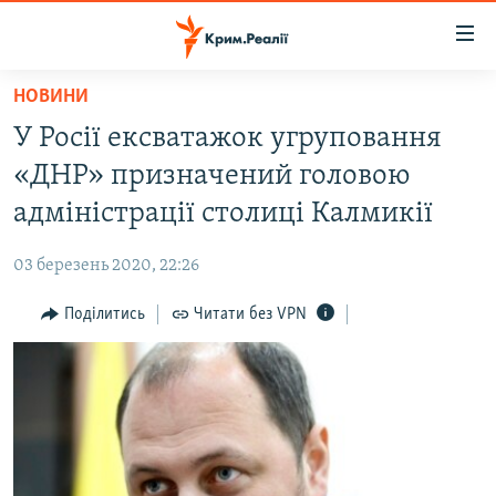
Доступність
посилання
Перейти
НОВИНИ
до
НОВИНИ
У Росії ексватажок угруповання
основного
ВОДА.КРИМ
матеріалу
«ДНР» призначений головою
ВІДЕО ТА ФОТО
Перейти
адміністрації столиці Калмикії
до
ПОЛІТИКА
основної
03 березень 2020, 22:26
БЛОГИ
навігації
Перейти
Поділитись
Читати без VPN
ПОГЛЯД
до
ІНТЕРВ'Ю
пошуку
ВСЕ ЗА ДЕНЬ
СПЕЦПРОЕКТИ
ЯК ОБІЙТИ БЛОКУВАННЯ
ДЕПОРТАЦІЯ