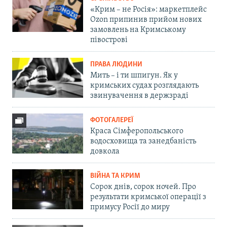
«Крим – не Росія»: маркетплейс
Ozon припинив прийом нових
замовлень на Кримському
півострові
ПРАВА ЛЮДИНИ
Мить – і ти шпигун. Як у
кримських судах розглядають
звинувачення в держзраді
ФОТОГАЛЕРЕЇ
Краса Сімферопольського
водосховища та занедбаність
довкола
ВІЙНА ТА КРИМ
Сорок днів, сорок ночей. Про
результати кримської операції з
примусу Росії до миру