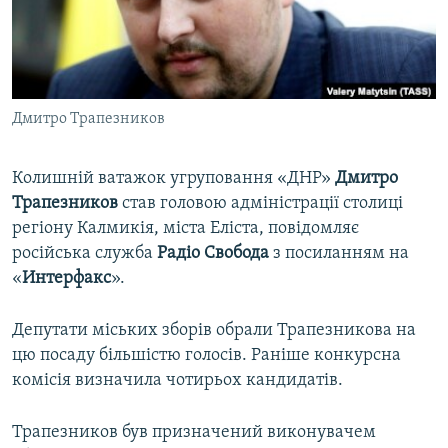
ВІДЕОУРОКИ «ELIFBE»
Русский
СВІДЧЕННЯ ОКУПАЦІЇ
Qırımtatar
УКРАЇНСЬКА ПРОБЛЕМА КРИМУ
Дмитро Трапезников
ДОЛУЧАЙСЯ!
ІНФОГРАФІКА
Колишній ватажок угруповання «ДНР»
Дмитро
Трапезников
став головою адміністрації столиці
Усі сайти RFE/RL
регіону Калмикія, міста Еліста, повідомляє
російська служба
Радіо Свобода
з посиланням на
«
Интерфакс
».
Депутати міських зборів обрали Трапезникова на
цю посаду більшістю голосів. Раніше конкурсна
комісія визначила чотирьох кандидатів.
Трапезников був призначений виконувачем