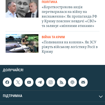
ПОЛІТИКА
«Короткострокова акція
перетворилася на війну на
виснаження»: Як пропаганда РФ
у Криму пояснює невдачі «СВО»
та залякує «мінними атаками»
ВІЙНА ТА КРИМ
«Полювання на колони». Як ЗСУ
ріжуть військову логістику Росії в
Криму
ДОЛУЧАЙСЯ!
ПІДТРИМКА