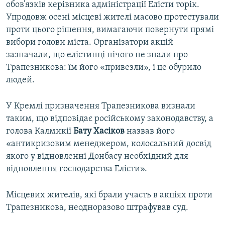
обов’язків керівника адміністрації Елісти торік.
Упродовж осені місцеві жителі масово протестували
проти цього рішення, вимагаючи повернути прямі
вибори голови міста. Організатори акцій
зазначали, що елістинці нічого не знали про
Трапезникова: їм його «привезли», і це обурило
людей.
У Кремлі призначення Трапезникова визнали
таким, що відповідає російському законодавству, а
голова Калмикії
Бату Хасіков
назвав його
«антикризовим менеджером, колосальний досвід
якого у відновленні Донбасу необхідний для
відновлення господарства Елісти».
Місцевих жителів, які брали участь в акціях проти
Трапезникова, неодноразово штрафував суд.