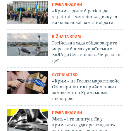
ПРАВА ЛЮДИНИ
«Крим – єдиний регіон, де
українці – меншість»: дискусія
навколо нової пам'ятної дати
ВІЙНА ТА КРИМ
Російська влада обіцяє закрити
морський шлях українським
БпЛА до Севастополя. Чи реально
це?
СУСПІЛЬСТВО
«Крим – не Росія»: маркетплейс
Ozon припинив прийом нових
замовлень на Кримському
півострові
ПРАВА ЛЮДИНИ
Мить – і ти шпигун. Як у
кримських судах розглядають