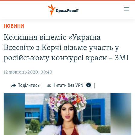
Доступність
посилання
Перейти
НОВИНИ
до
НОВИНИ
Колишня віцеміс «Україна
основного
ВОДА.КРИМ
матеріалу
Всесвіт» з Керчі візьме участь у
ВІДЕО ТА ФОТО
Перейти
російському конкурсі краси – ЗМІ
до
ПОЛІТИКА
основної
12 жовтень 2020, 09:40
БЛОГИ
навігації
Перейти
Поділитись
Читати без VPN
ПОГЛЯД
до
ІНТЕРВ'Ю
пошуку
ВСЕ ЗА ДЕНЬ
СПЕЦПРОЕКТИ
ЯК ОБІЙТИ БЛОКУВАННЯ
ДЕПОРТАЦІЯ