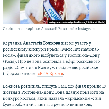
ВІДЕОУРОКИ «ELIFBE»
Русский
СВІДЧЕННЯ ОКУПАЦІЇ
Qırımtatar
УКРАЇНСЬКА ПРОБЛЕМА КРИМУ
Скріншот зі сторінки Анастасії Божкової в Instagram
ДОЛУЧАЙСЯ!
ІНФОГРАФІКА
Керчанка
Анастасія Божкова
візьме участь у
російському конкурсі краси «Місіс International-
Усі сайти RFE/RL
Росія», фінал якого відбудеться у Ростові-на-Дону
(Росія). Про це вона розповіла в ефірі російського
радіо «Спутник в Крыму», повідомляє російське
інформагентство
«РИА Крым»
.
Божкова розповіла, пишуть ЗМІ, що фінал пройде 19
жовтня в Ростові-на-Дону. Вона планує привезти на
конкурс костюм, який назвала «кримським»: він
буде зроблений з квітів, з ручною вишивкою,