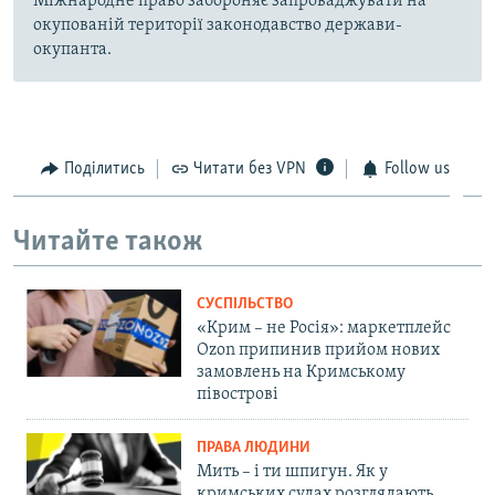
Міжнародне право забороняє запроваджувати на
окупованій території законодавство держави-
окупанта.
Поділитись
Читати без VPN
Follow us
Читайте також
СУСПІЛЬСТВО
«Крим – не Росія»: маркетплейс
Ozon припинив прийом нових
замовлень на Кримському
півострові
ПРАВА ЛЮДИНИ
Мить – і ти шпигун. Як у
кримських судах розглядають