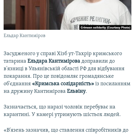
ВІДЕОУРОКИ «ELIFBE»
Русский
СВІДЧЕННЯ ОКУПАЦІЇ
Qırımtatar
УКРАЇНСЬКА ПРОБЛЕМА КРИМУ
Ельдар Кантиміров
ДОЛУЧАЙСЯ!
ІНФОГРАФІКА
Засудженого у справі Хізб ут-Тахрір кримського
татарина
Ельдара Кантимірова
доправили до
Усі сайти RFE/RL
в'язниці в Ульянівській області РФ для відбування
покарання. Про це повідомляє громадянське
об'єднання
«Кримська солідарність»
із посиланням
на дружину Кантимірова
Ельвіну
.
Зазначається, що наразі чоловік перебуває на
карантині. У камері утримують шістьох людей.
«В'язень зазначив, що ставлення співробітників до