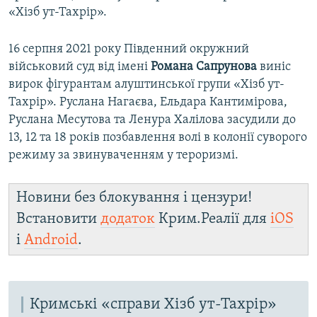
«Хізб ут-Тахрір».
16 серпня 2021 року Південний окружний
військовий суд від імені
Романа Сапрунова
виніс
вирок фігурантам алуштинської групи «Хізб ут-
Тахрір». Руслана Нагаєва, Ельдара Кантимірова,
Руслана Месутова та Ленура Халілова засудили до
13, 12 та 18 років позбавлення волі в колонії суворого
режиму за звинуваченням у тероризмі.
Новини без блокування і цензури!
Встановити
додаток
Крим.Реалії для
iOS
і
Android
.
Кримські «справи Хізб ут-Тахрір»