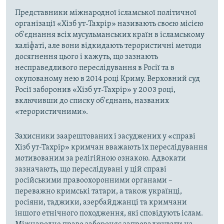
Представники міжнародної ісламської політичної
організації «Хізб ут-Тахрір» називають своєю місією
об'єднання всіх мусульманських країн в ісламському
халіфаті, але вони відкидають терористичні методи
досягнення цього і кажуть, що зазнають
несправедливого переслідування в Росії та в
окупованому нею в 2014 році Криму. Верховний суд
Росії заборонив «Хізб ут-Тахрір» у 2003 році,
включивши до списку об'єднань, названих
«терористичними».
Захисники заарештованих і засуджених у «справі
Хізб ут-Тахрір» кримчан вважають їх переслідування
мотивованим за релігійною ознакою. Адвокати
зазначають, що переслідувані у цій справі
російськими правоохоронними органами –
переважно кримські татари, а також українці,
росіяни, таджики, азербайджанці та кримчани
іншого етнічного походження, які сповідують іслам.