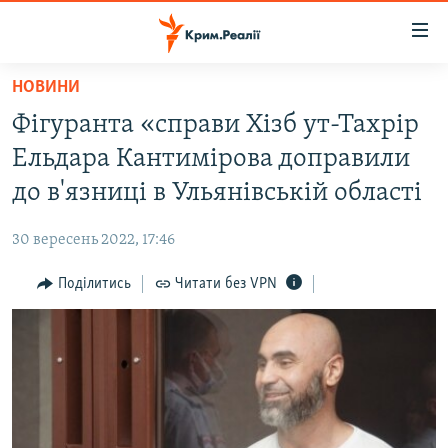
Доступність
посилання
Перейти
НОВИНИ
до
НОВИНИ
Фігуранта «справи Хізб ут-Тахрір
основного
ВОДА.КРИМ
матеріалу
Ельдара Кантимірова доправили
ВІДЕО ТА ФОТО
Перейти
до в'язниці в Ульянівській області
до
ПОЛІТИКА
основної
30 вересень 2022, 17:46
БЛОГИ
навігації
Перейти
Поділитись
Читати без VPN
ПОГЛЯД
до
ІНТЕРВ'Ю
пошуку
ВСЕ ЗА ДЕНЬ
СПЕЦПРОЕКТИ
ЯК ОБІЙТИ БЛОКУВАННЯ
ДЕПОРТАЦІЯ