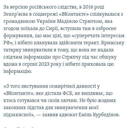
ВІДЕОУРОКИ «ELIFBE»
За версією російського слідства, в 2016 році
Русский
Зекер'яєва в соцмережі «ВКонтакте» спілкувалася з
СВІДЧЕННЯ ОКУПАЦІЇ
Qırımtatar
громадянкою України Мадіною Стряпчою, яка
УКРАЇНСЬКА ПРОБЛЕМА КРИМУ
згодом поїхала до Сирії, вступила там в озброєне
формування, що має цілі, що «суперечать інтересам
ДОЛУЧАЙСЯ!
ІНФОГРАФІКА
РФ», і нібито планувала здійснити теракт. Кримську
татарку звинуватили в тому, що вона не надала
слідчим інформацію про Стряпчу під час обшуку
Усі сайти RFE/RL
вдома в серпні 2023 року і нібито приховала цю
інформацію.
«З того листування семирічної давності у
«ВКонтакте», яке дістала ФСБ, не випливає, що
хтось готувався чи скоїв злочин. Не було жодних
законних підстав для звинувачення моєї
підзахисної», — заявив адвокат Еміль Курбедінов.