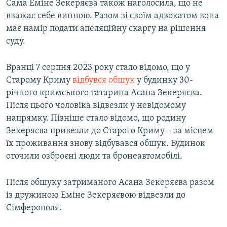
Сама Еміне Зекеряєва також наголосила, що не
вважає себе винною. Разом зі своїм адвокатом вона
має намір подати апеляційну скаргу на рішення
суду.
Вранці 7 серпня 2023 року стало відомо, що у
Старому Криму
відбувся обшук
у будинку 30-
річного кримського татарина Асана Зекеряєва.
Після цього чоловіка відвезли у невідомому
напрямку. Пізніше стало відомо, що родину
Зекеряєва привезли до Старого Криму – за місцем
їх проживання знову відбувався обшук. Будинок
оточили озброєні люди та бронеавтомобілі.
Після обшуку затриманого Асана Зекеряєва разом
із дружиною Еміне Зекеряєвою відвезли до
Сімферополя.