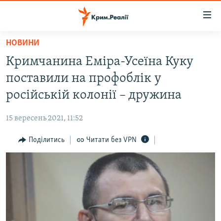
Доступність
посилання
Перейти
НОВИНИ
до
НОВИНИ
Кримчанина Еміра-Усеїна Куку
основного
ВОДА.КРИМ
матеріалу
поставили на профоблік у
ВІДЕО ТА ФОТО
Перейти
російській колонії – дружина
до
ПОЛІТИКА
основної
15 вересень 2021, 11:52
БЛОГИ
навігації
Перейти
Поділитись
Читати без VPN
ПОГЛЯД
до
ІНТЕРВ'Ю
пошуку
ВСЕ ЗА ДЕНЬ
СПЕЦПРОЕКТИ
ЯК ОБІЙТИ БЛОКУВАННЯ
ДЕПОРТАЦІЯ