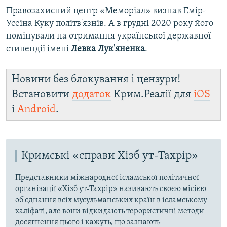
Правозахисний центр «Меморіал» визнав Емір-
Усеіна Куку політв'язнів. А в грудні 2020 року його
номінували на отримання української державної
стипендії імені
Левка Лук'яненка
.
Новини без блокування і цензури!
Встановити
додаток
Крим.Реалії для
iOS
і
Android
.
Кримські «справи Хізб ут-Тахрір»
Представники міжнародної ісламської політичної
організації «Хізб ут-Тахрір» називають своєю місією
об'єднання всіх мусульманських країн в ісламському
халіфаті, але вони відкидають терористичні методи
досягнення цього і кажуть, що зазнають