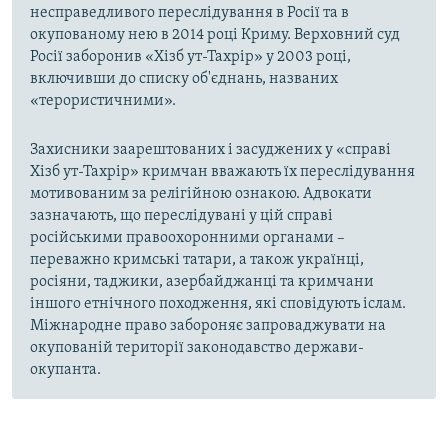
несправедливого переслідування в Росії та в
окупованому нею в 2014 році Криму. Верховний суд
Росії заборонив «Хізб ут-Тахрір» у 2003 році,
включивши до списку об'єднань, названих
«терористичними».
Захисники заарештованих і засуджених у «справі
Хізб ут-Тахрір» кримчан вважають їх переслідування
мотивованим за релігійною ознакою. Адвокати
зазначають, що переслідувані у цій справі
російськими правоохоронними органами –
переважно кримські татари, а також українці,
росіяни, таджики, азербайджанці та кримчани
іншого етнічного походження, які сповідують іслам.
Міжнародне право забороняє запроваджувати на
окупованій території законодавство держави-
окупанта.