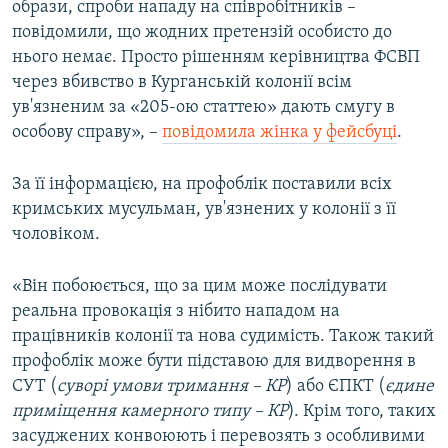
образи, спроби нападу на співробітників –
повідомили, що жодних претензій особисто до
нього немає. Просто рішенням керівництва ФСВП
через вбивство в Курганській колонії всім
ув'язненим за «205-ою статтею» дають смугу в
особову справу», –
повідомила жінка у фейсбуці
.
За її інформацією, на профоблік поставили всіх
кримських мусульман, ув'язнених у колонії з її
чоловіком.
«Він побоюється, що за цим може послідувати
реальна провокація з нібито нападом на
працівників колонії та нова судимість. Також такий
профоблік може бути підставою для видворення в
СУТ (
суворі умови тримання – КР
) або ЄПКТ (
єдине
приміщення камерного типу – КР
). Крім того, таких
засуджених конвоюють і перевозять з особливими