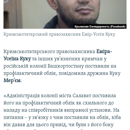
ВІДЕОУРОКИ «ELIFBE»
Русский
СВІДЧЕННЯ ОКУПАЦІЇ
Qırımtatar
УКРАЇНСЬКА ПРОБЛЕМА КРИМУ
Кримськотатарський правозахисник Емір-Усеїн Куку
ДОЛУЧАЙСЯ!
ІНФОГРАФІКА
Кримськотатарського правозахисника
Еміра-
Усеїна Куку
та інших ув'язнених кримчан у
Усі сайти RFE/RL
російській колонії Башкортостану поставили на
профілактичний облік, повідомила дружина Куку
Мер'єм
.
«Адміністрація колонії міста Салават поставила
його на профілактичний облік як схильного до
нападу на співробітників виправної установи. На
питання – у зв'язку з чим поставили на облік, хіба
він давав для цього привід, чи були з його боку