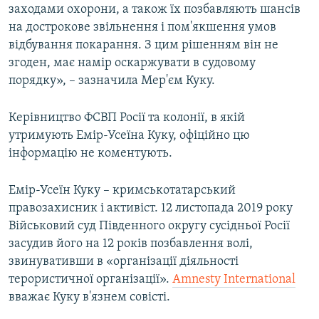
заходами охорони, а також їх позбавляють шансів
на дострокове звільнення і пом'якшення умов
відбування покарання. З цим рішенням він не
згоден, має намір оскаржувати в судовому
порядку», – зазначила Мер'єм Куку.
Керівництво ФСВП Росії та колонії, в якій
утримують Емір-Усеїна Куку, офіційно цю
інформацію не коментують.
Емір-Усеїн Куку – кримськотатарський
правозахисник і активіст. 12 листопада 2019 року
Військовий суд Південного округу сусідньої Росії
засудив його на 12 років позбавлення волі,
звинувативши в «організації діяльності
терористичної організації».
Amnesty International
вважає Куку в'язнем совісті.