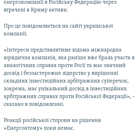
енергокомпанії в Російську Федерацію через
ВІДЕОУРОКИ «ELIFBE»
втрачені в Криму активи.
Русский
СВІДЧЕННЯ ОКУПАЦІЇ
Qırımtatar
Про це повідомляється на сайті української
УКРАЇНСЬКА ПРОБЛЕМА КРИМУ
компанії.
ДОЛУЧАЙСЯ!
ІНФОГРАФІКА
«Інтереси представлятиме відома міжнародна
юридична компанія, яка раніше вже брала участь в
аналогічних справах проти Росії та має значний
Усі сайти RFE/RL
досвід і беззастережне лідерство у вирішенні
складних інвестиційних арбітражних суперечок,
зокрема, має унікальний досвід в інвестиційних
арбітражних справах проти Російської Федерації», –
сказано в повідомленні.
Реакції російської сторони на рішення
«Енергоатому» поки немає.