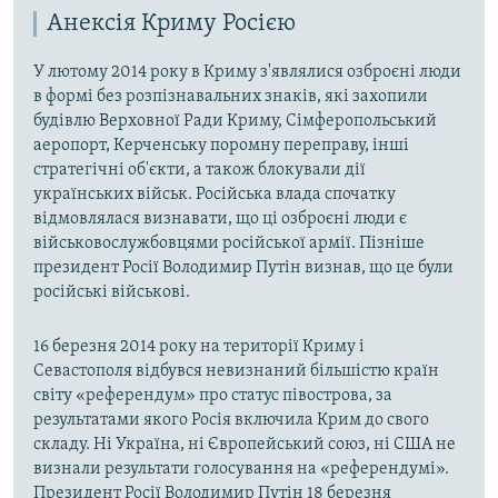
Анексія Криму Росією
У лютому 2014 року в Криму з'являлися озброєні люди
в формі без розпізнавальних знаків, які захопили
будівлю Верховної Ради Криму, Сімферопольський
аеропорт, Керченську поромну переправу, інші
стратегічні об'єкти, а також блокували дії
українських військ. Російська влада спочатку
відмовлялася визнавати, що ці озброєні люди є
військовослужбовцями російської армії. Пізніше
президент Росії Володимир Путін визнав, що це були
російські військові.
16 березня 2014 року на території Криму і
Севастополя відбувся невизнаний більшістю країн
світу «референдум» про статус півострова, за
результатами якого Росія включила Крим до свого
складу. Ні Україна, ні Європейський союз, ні США не
визнали результати голосування на «референдумі».
Президент Росії Володимир Путін 18 березня