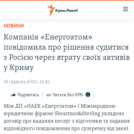
Доступність
посилання
Перейти
НОВИНИ
до
НОВИНИ
Компанія «Енергоатом»
основного
ВОДА.КРИМ
матеріалу
повідомила про рішення судитися
ВІДЕО ТА ФОТО
Перейти
з Росією через втрату своїх активів
до
ПОЛІТИКА
у Криму
основної
БЛОГИ
навігації
18 грудень 2020, 12:42
Перейти
ПОГЛЯД
до
Поділитись
Читати без VPN
ІНТЕРВ'Ю
пошуку
Між ДП «НАЕК «Енергоатом» і Міжнародною
ВСЕ ЗА ДЕНЬ
юридичною фірмою Shearman&Sterling укладено
СПЕЦПРОЕКТИ
договір про надання послуг з підготовки та подання
відповідного повідомлення про суперечку від імені
ЯК ОБІЙТИ БЛОКУВАННЯ
ДЕПОРТАЦІЯ