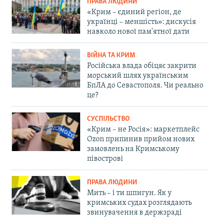
ПРАВА ЛЮДИНИ
«Крим – єдиний регіон, де
українці – меншість»: дискусія
навколо нової пам'ятної дати
ВІЙНА ТА КРИМ
Російська влада обіцяє закрити
морський шлях українським
БпЛА до Севастополя. Чи реально
це?
СУСПІЛЬСТВО
«Крим – не Росія»: маркетплейс
Ozon припинив прийом нових
замовлень на Кримському
півострові
ПРАВА ЛЮДИНИ
Мить – і ти шпигун. Як у
кримських судах розглядають
звинувачення в держзраді