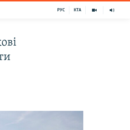
РУС
КТА
кові
ти