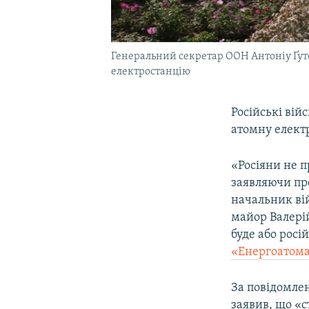
Генеральний секретар ООН Антоніу Ґут
електростанцію
Російські вій
атомну елект
«Росіяни не п
заявляючи про
начальник вій
майор Валерій
буде або росі
«Енергоатома
За повідомле
заявив, що «с