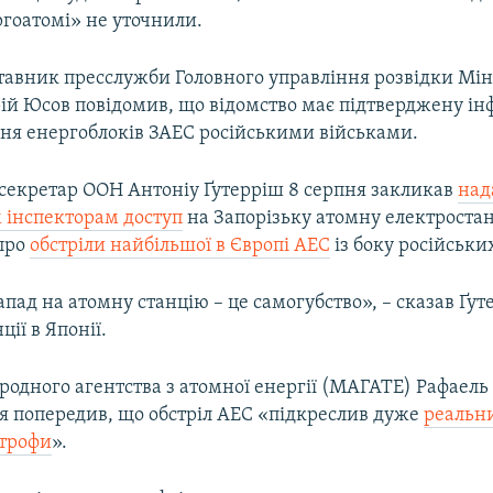
ргоатомі» не уточнили.
тавник пресслужби Головного управління розвідки Мі
ій Юсов повідомив, що відомство має підтверджену і
ня енергоблоків ЗАЕС російськими військами.
секретар ООН Антоніу Ґутерріш 8 серпня закликав
над
інспекторам доступ
на Запорізьку атомну електростан
про
обстріли найбільшої в Європі АЕС
із боку російськи
пад на атомну станцію – це самогубство», – сказав Ґут
ії в Японії.
родного агентства з атомної енергії (МАГАТЕ) Рафаель
ня попередив, що обстріл АЕС «підкреслив дуже
реальн
строфи
».