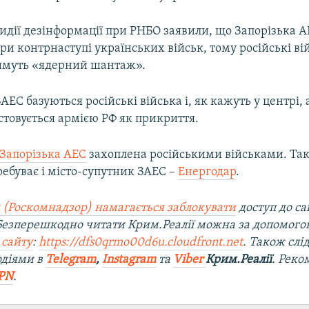
идії дезінформації при РНБО заявили, що Запорізька А
ри контрнаступі українських військ, тому російські ві
имуть «ядерний шантаж».
ЗАЕС базуються російські війська і, як кажуть у центрі
стовується армією РФ як прикриття.
Запорізька АЕС
захоплена російськими військами. Так
ебуває і місто-супутник ЗАЕС –
Енергодар
.
 (Роскомнадзор) намагається заблокувати
доступ до са
 Безперешкодно читати Крим.Реалії можна за допомог
 сайту
:
https://dfs0qrmo00d6u.cloudfront.net
. Також слі
одіями в
Telegram
,
Instagram
та
Viber
Крим.Реалії
. Рек
PN
.