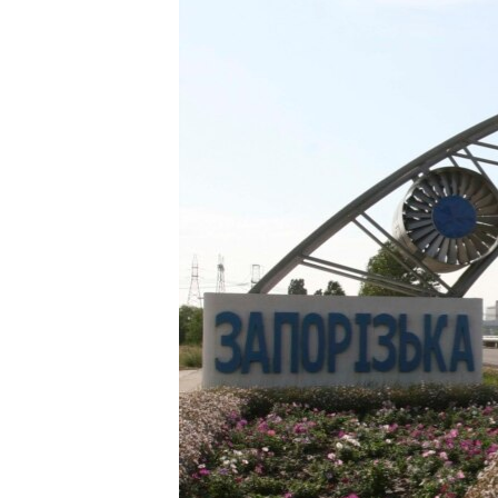
ВІДЕОУРОКИ «ELIFBE»
СВІДЧЕННЯ ОКУПАЦІЇ
УКРАЇНСЬКА ПРОБЛЕМА КРИМУ
ІНФОГРАФІКА