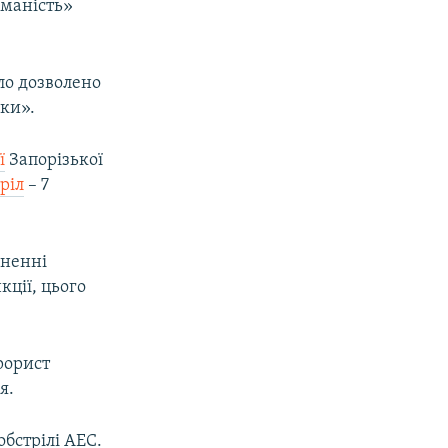
иманість»
ло дозволено
еки».
ї
Запорізької
ріл
– 7
сненні
кції, цього
рорист
я.
обстрілі АЕС.