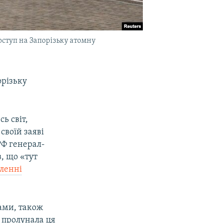
ступ на Запорізьку атомну
орізьку
ь світ,
своїй заяві
РФ генерал-
, що «тут
мленні
ами, також
е пролунала ця