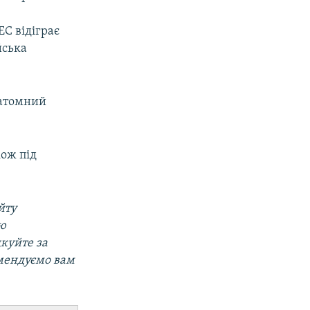
ЕС відіграє
йська
, атомний
ож під
йту
ою
дкуйте за
омендуємо вам