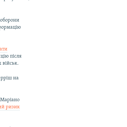
ноборони
нформацію
ати
цію після
х військ.
ерріш на
 Маріано
ий ризик