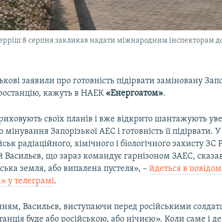
ерріш 8 серпня закликав надати міжнародним інспекторам до
ськові заявили про готовність підірвати заміновану Зап
ростанцію, кажуть в НАЕК
«Енергоатом»
.
риховують своїх планів і вже відкрито шантажують увес
 мінування Запорізької АЕС і готовність її підірвати. У 
ськ радіаційного, хімічного і біологічного захисту ЗС 
 Васильєв, що зараз командує гарнізоном ЗАЕС, сказав
йська земля, або випалена пустеля», –
йдеться в повідо
» у телеграмі
.
нням, Васильєв, виступаючи перед російськими солдат
танція буде або російською, або нічиєю». Коли саме і д