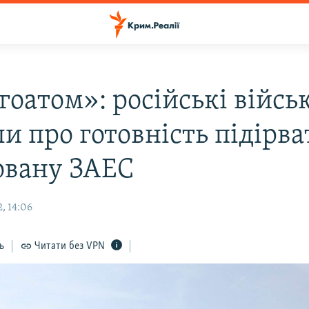
оатом»: російські війсь
и про готовність підірва
овану ЗАЕС
, 14:06
ь
Читати без VPN