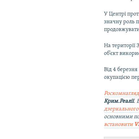
У Центрі прот
значну роль п
продовжуват
На території 
об’єкт викори
Від 4 березня
окупацією пер
Роскомнагляд
Крим.Реалії
.
дзеркального
основними п
встановити
V