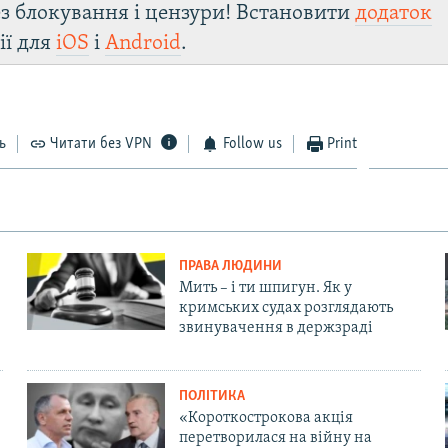
з блокування і цензури! Встановити
додаток
ії для
iOS
і
Android
.
ь
Читати без VPN
Follow us
Print
ПРАВА ЛЮДИНИ
Мить – і ти шпигун. Як у
кримських судах розглядають
звинувачення в держзраді
ПОЛІТИКА
«Короткострокова акція
перетворилася на війну на