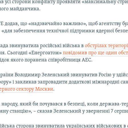
ав усі сторони конфлікту проявляти «максимальну стр
ного майданчика.
Е додав, що «надзвичайно важливо», щоб агентству бу
 «для забезпечення технічної підтримки ядерної безп
ада звинуватила російські війська в
обстрілах територі
пня. Сьогодні «Енергоатом»
повідомив про ще один обст
ідок якого поранена співробітниця АЕС.
раїни Володимир Зеленський звинуватив Росію у здій
ору» і закликав запровадити додаткові міжнародні сан
ерного сектору Москви
.
і народу, який би почувався в безпеці, коли держава-те
мну станцію», – сказав Зеленський у зверненні 7 серпн
ійська сторона звинуватила українських військових в 