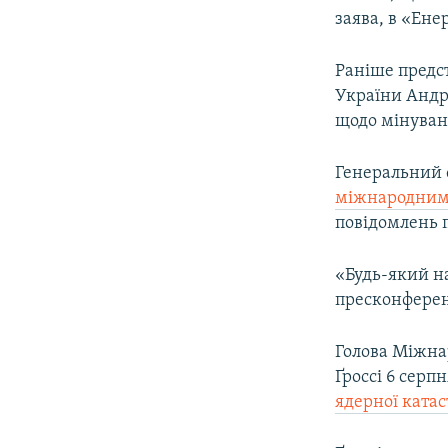
заява, в «Ене
Раніше предс
України Андр
щодо мінуван
Генеральний 
міжнародним 
повідомлень 
«Будь-який на
пресконференц
Голова Міжна
Ґроссі 6 серп
ядерної ката