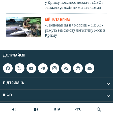
у Криму пояснює невдачі «СВО»
та залякує «мінними атаками»
ВІЙНА ТА КРИМ
«Полювання на колони». Як ЗСУ
ріжуть військову логістику Росії в
Криму
ДОЛУЧАЙСЯ!
ПІДТРИМКА
ІНФО
© Крим.Реалії, 2026 | Усі права застережено.
КТА
РУС