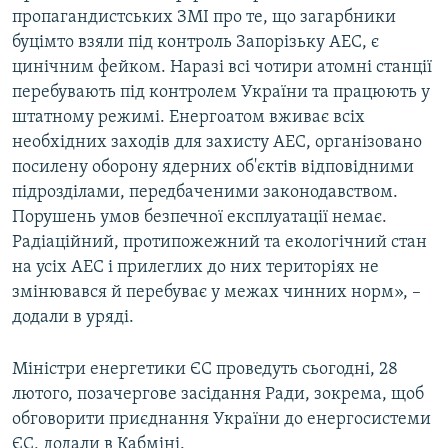
пропагандистських ЗМІ про те, що загарбники
буцімто взяли під контроль Запорізьку АЕС, є
цинічним фейком. Наразі всі чотири атомні станції
перебувають під контролем України та працюють у
штатному режимі. Енергоатом вживає всіх
необхідних заходів для захисту АЕС, організовано
посилену оборону ядерних об'єктів відповідними
підрозділами, передбаченими законодавством.
Порушень умов безпечної експлуатації немає.
Радіаційний, протипожежний та екологічний стан
на усіх АЕС і прилеглих до них територіях не
змінювався й перебуває у межах чинних норм», –
додали в уряді.
Міністри енергетики ЄС проведуть сьогодні, 28
лютого, позачергове засідання Ради, зокрема, щоб
обговорити приєднання України до енергосистеми
ЄС, додали в Кабміні.