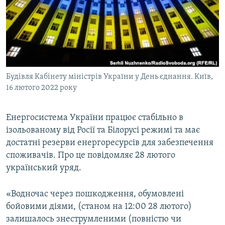
ВІДЕОУРОКИ «ELIFBE»
Русский
СВІДЧЕННЯ ОКУПАЦІЇ
Qırımtatar
УКРАЇНСЬКА ПРОБЛЕМА КРИМУ
ДОЛУЧАЙСЯ!
ІНФОГРАФІКА
Будівля Кабінету міністрів України у День єднання. Київ,
16 лютого 2022 року
Усі сайти RFE/RL
Енергосистема України працює стабільно в
ізольованому від Росії та Білорусі режимі та має
достатні резерви енергоресурсів для забезпечення
споживачів. Про це повідомляє 28 лютого
український уряд.
«Водночас через пошкодження, обумовлені
бойовими діями, (станом на 12:00 28 лютого)
залишалось знеструмленими (повністю чи