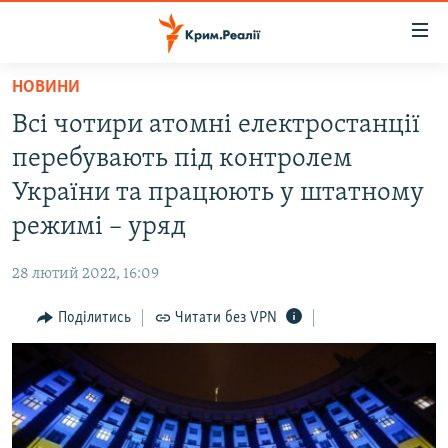
Доступність
посилання
Перейти
НОВИНИ
до
НОВИНИ
Всі чотири атомні електростанції
основного
ВОДА.КРИМ
матеріалу
перебувають під контролем
ВІДЕО ТА ФОТО
Перейти
України та працюють у штатному
до
ПОЛІТИКА
режимі – уряд
основної
БЛОГИ
навігації
28 лютий 2022, 16:09
Перейти
ПОГЛЯД
до
Поділитись
Читати без VPN
ІНТЕРВ'Ю
пошуку
ВСЕ ЗА ДЕНЬ
СПЕЦПРОЕКТИ
ЯК ОБІЙТИ БЛОКУВАННЯ
ДЕПОРТАЦІЯ