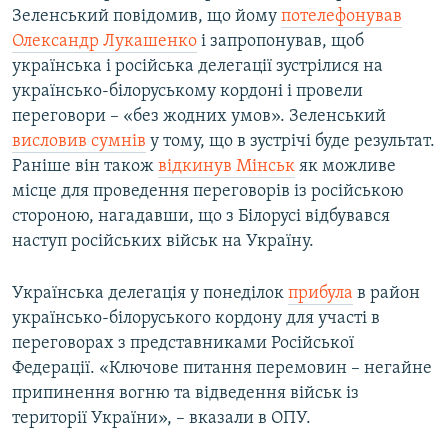
Зеленський повідомив, що йому
потелефонував
Олександр Лукашенко
і запропонував, щоб
українська і російська делегації зустрілися на
українсько-білоруському кордоні і провели
переговори – «без жодних умов». Зеленський
висловив сумнів
у тому, що в зустрічі буде результат.
Раніше він також
відкинув Мінськ
як можливе
місце для проведення переговорів із російською
стороною, нагадавши, що з Білорусі відбувався
наступ російських військ на Україну.
Українська делегація у понеділок
прибула
в район
українсько-білоруського кордону для участі в
переговорах з представниками Російської
Федерації. «Ключове питання перемовин – негайне
припинення вогню та відведення військ із
території України», – вказали в ОПУ.