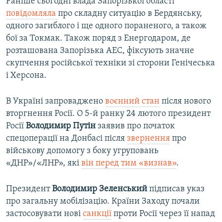
Раніше сьогодні влада Запорізької області
повідомляла
про складну ситуацію в Бердянську,
одного загиблого і ще одного пораненого, а також
бої за Токмак. Також поряд з Енергодаром, де
розташована Запорізька АЕС, фіксують значне
скупчення російської техніки зі сторони Генічеська
і Херсона.
В Україні запроваджено
воєнний стан
після нового
вторгнення Росії. О 5-й ранку 24 лютого президент
Росії
Володимир Путін
заявив про початок
спецоперації на Донбасі після
звернення
про
військову допомогу з боку угруповань
«ДНР»/«ЛНР», які
він перед тим «визнав»
.
Президент
Володимир Зеленський
підписав указ
про загальну мобілізацію. Країни Заходу почали
застосовувати нові
санкції
проти Росії через її напад