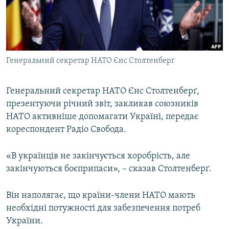
ВІДЕОУРОКИ «ELIFBE»
Русский
СВІДЧЕННЯ ОКУПАЦІЇ
Qırımtatar
УКРАЇНСЬКА ПРОБЛЕМА КРИМУ
Генеральний секретар НАТО Єнс Столтенберґ
ДОЛУЧАЙСЯ!
ІНФОГРАФІКА
Генеральний секретар НАТО Єнс Столтенберґ,
презентуючи річний звіт, закликав союзників
Усі сайти RFE/RL
НАТО активніше допомагати Україні, передає
кореспондент Радіо Свобода.
«В українців не закінчується хоробрість, але
закінчуються боєприпаси», – сказав Столтенберґ.
Він наполягає, що країни-члени НАТО мають
необхідні потужності для забезпечення потреб
України.