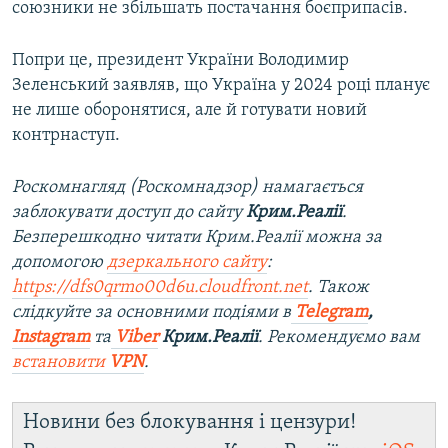
союзники не збільшать постачання боєприпасів.
Попри це, президент України Володимир
Зеленський заявляв, що Україна у 2024 році планує
не лише оборонятися, але й готувати новий
контрнаступ.
Роскомнагляд (Роскомнадзор) намагається
заблокувати доступ до сайту
Крим.Реалії
.
Безперешкодно читати Крим.Реалії можна за
допомогою
дзеркального сайту
:
https://dfs0qrmo00d6u.cloudfront.net
. Також
слідкуйте за основними подіями в
Telegram
,
Instagram
та
Viber
Крим.Реалії
. Рекомендуємо вам
встановити
VPN
.
Новини без блокування і цензури!