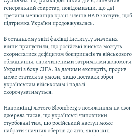
Суспільна підтримка для таких дій є, запевнив
генеральний секретар, повідомивши, що дві
третини мешканців країн-членів НАТО хочуть, щоб
підтримка України продовжувалась.
В останньому звіті фахівці Інституту вивчення
війни припустили, що російські війська можуть
скористатися дефіцитом боєприпасів та військового
обладнання, спричиненими затримками допомоги
Україні з боку США. За даними експертів, прорив
може статися за умови, якщо поставки зброї
українським військовим і надалі
скорочуватимуться.
Наприкінці лютого Bloomberg з посиланням на свої
джерела писав, що українські чиновники
стурбовані тим, що російський наступ може
набрати значних обертів до літа, якщо їхні