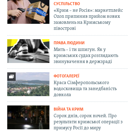
СУСПІЛЬСТВО
«Крим – не Росія»: маркетплейс
Ozon припинив прийом нових
замовлень на Кримському
півострові
ПРАВА ЛЮДИНИ
Мить – і ти шпигун. Як у
кримських судах розглядають
звинувачення в держзраді
ФОТОГАЛЕРЕЇ
Краса Сімферопольського
водосховища та занедбаність
довкола
ВІЙНА ТА КРИМ
Сорок днів, сорок ночей. Про
результати кримської операції з
примусу Росії до миру