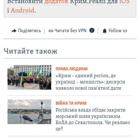
Встановити
додаток
Крим.Реалії для
iOS
і
Android
.
Поділитись
Читати без VPN
Follow us
Читайте також
ПРАВА ЛЮДИНИ
«Крим – єдиний регіон, де
українці – меншість»: дискусія
навколо нової пам'ятної дати
ВІЙНА ТА КРИМ
Російська влада обіцяє закрити
морський шлях українським
БпЛА до Севастополя. Чи реально
це?