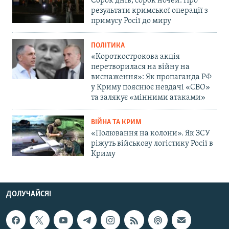
Сорок днів, сорок ночей. Про
результати кримської операції з
примусу Росії до миру
ПОЛІТИКА
«Короткострокова акція
перетворилася на війну на
виснаження»: Як пропаганда РФ
у Криму пояснює невдачі «СВО»
та залякує «мінними атаками»
ВІЙНА ТА КРИМ
«Полювання на колони». Як ЗСУ
ріжуть військову логістику Росії в
Криму
ДОЛУЧАЙСЯ!