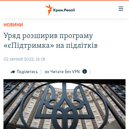
Доступність
посилання
Перейти
НОВИНИ
до
НОВИНИ
Уряд розширив програму
основного
ВОДА.КРИМ
матеріалу
«єПідтримка» на підлітків
ВІДЕО ТА ФОТО
Перейти
до
02 лютий 2022, 16:18
ПОЛІТИКА
основної
БЛОГИ
Поділитись
Читати без VPN
навігації
Перейти
ПОГЛЯД
до
ІНТЕРВ'Ю
пошуку
ВСЕ ЗА ДЕНЬ
СПЕЦПРОЕКТИ
ЯК ОБІЙТИ БЛОКУВАННЯ
ДЕПОРТАЦІЯ