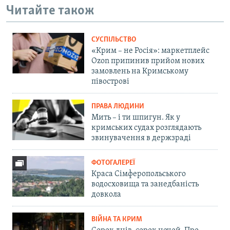
Читайте також
СУСПІЛЬСТВО
«Крим – не Росія»: маркетплейс
Ozon припинив прийом нових
замовлень на Кримському
півострові
ПРАВА ЛЮДИНИ
Мить – і ти шпигун. Як у
кримських судах розглядають
звинувачення в держзраді
ФОТОГАЛЕРЕЇ
Краса Сімферопольського
водосховища та занедбаність
довкола
ВІЙНА ТА КРИМ