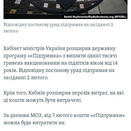
ВІДЕОУРОКИ «ELIFBE»
Русский
СВІДЧЕННЯ ОКУПАЦІЇ
Qırımtatar
Відповідну постанову уряд підтримав на засіданні 2
УКРАЇНСЬКА ПРОБЛЕМА КРИМУ
лютого
ДОЛУЧАЙСЯ!
ІНФОГРАФІКА
Кабінет міністрів України розширив державну
програму «єПідтримка» з виплати однієї тисячі
гривень вакцинованим на підлітків віком від 14
Усі сайти RFE/RL
років. Відповідну постанову уряд підтримав на
засіданні 2 лютого.
Крім того, Кабмін розширив перелік витрат, на які
ці кошти можуть бути витрачені.
За даними МОЗ, від 7 лютого кошти «єПідтримки»
можна буде витратити на: