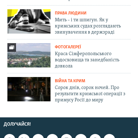
ПРАВА ЛЮДИНИ
Мить – і ти шпигун. Як у
кримських судах розглядають
звинувачення в держзраді
ФОТОГАЛЕРЕЇ
Краса Сімферопольського
водосховища та занедбаність
довкола
ВІЙНА ТА КРИМ
Сорок днів, сорок ночей. Про
результати кримської операції з
примусу Росії до миру
ДОЛУЧАЙСЯ!