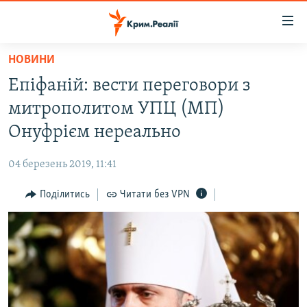
Доступність
посилання
Перейти
НОВИНИ
до
НОВИНИ
Епіфаній: вести переговори з
основного
ВОДА.КРИМ
матеріалу
митрополитом УПЦ (МП)
ВІДЕО ТА ФОТО
Перейти
Онуфрієм нереально
до
ПОЛІТИКА
основної
04 березень 2019, 11:41
БЛОГИ
навігації
Перейти
Поділитись
Читати без VPN
ПОГЛЯД
до
ІНТЕРВ'Ю
пошуку
ВСЕ ЗА ДЕНЬ
СПЕЦПРОЕКТИ
ЯК ОБІЙТИ БЛОКУВАННЯ
ДЕПОРТАЦІЯ