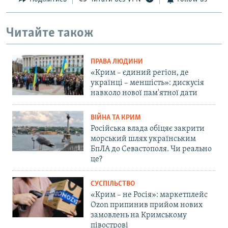
Читайте також
ПРАВА ЛЮДИНИ
«Крим – єдиний регіон, де
українці – меншість»: дискусія
навколо нової пам'ятної дати
ВІЙНА ТА КРИМ
Російська влада обіцяє закрити
морський шлях українським
БпЛА до Севастополя. Чи реально
це?
СУСПІЛЬСТВО
«Крим – не Росія»: маркетплейс
Ozon припинив прийом нових
замовлень на Кримському
півострові