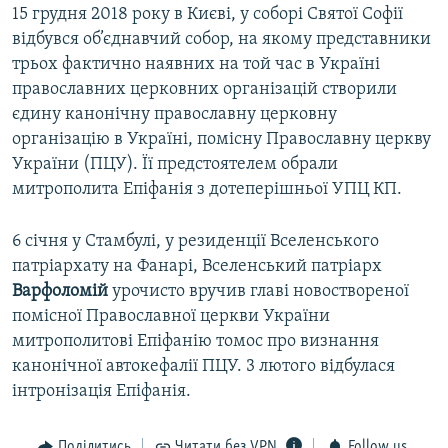
15 грудня 2018 року в Києві, у соборі Святої Софії
відбувся об’єднавчий собор, на якому представники
трьох фактично наявних на той час в Україні
православних церковних організацій створили
єдину канонічну православну церковну
організацію в Україні, помісну Православну церкву
України (ПЦУ). Її предстоятелем обрали
митрополита Епіфанія з дотеперішньої УПЦ КП.
6 січня у Стамбулі, у резиденції Вселенського
патріархату на Фанарі, Вселенський патріарх
Варфоломій
урочисто вручив главі новоствореної
помісної Православної церкви України
митрополитові Епіфанію томос про визнання
канонічної автокефалії ПЦУ. 3 лютого відбулася
інтронізація Епіфанія.
Поділитись
Читати без VPN
Follow us