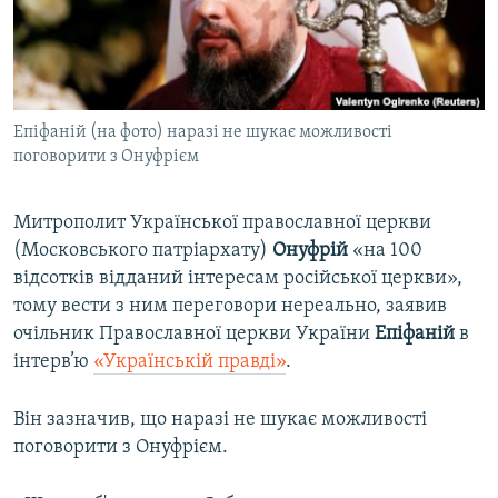
ВІДЕОУРОКИ «ELIFBE»
Русский
СВІДЧЕННЯ ОКУПАЦІЇ
Qırımtatar
УКРАЇНСЬКА ПРОБЛЕМА КРИМУ
Епіфаній (на фото) наразі не шукає можливості
ДОЛУЧАЙСЯ!
ІНФОГРАФІКА
поговорити з Онуфрієм
Митрополит Української православної церкви
Усі сайти RFE/RL
(Московського патріархату)
Онуфрій
«на 100
відсотків відданий інтересам російської церкви»,
тому вести з ним переговори нереально, заявив
очільник Православної церкви України
Епіфаній
в
інтерв’ю
«Українській правді»
.
Він зазначив, що наразі не шукає можливості
поговорити з Онуфрієм.