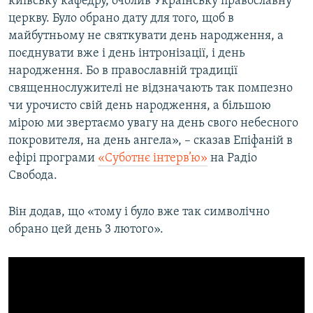
київську кафедру, очолив Українську православну
церкву. Було обрано дату для того, щоб в
майбутньому не святкувати день народження, а
поєднувати вже і день інтронізації, і день
народження. Бо в православній традиції
священнослужителі не відзначають так помпезно
чи урочисто свій день народження, а більшою
мірою ми звертаємо увагу на день свого небесного
покровителя, на день ангела», – сказав Епіфаній в
ефірі програми
«Суботнє інтерв’ю»
на Радіо
Свобода.
Він додав, що «тому і було вже так символічно
обрано цей день 3 лютого».