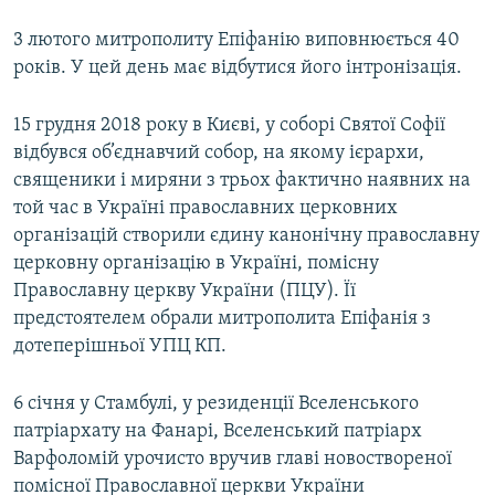
3 лютого митрополиту Епіфанію виповнюється 40
років. У цей день має відбутися його інтронізація.
15 грудня 2018 року в Києві, у соборі Святої Софії
відбувся об’єднавчий собор, на якому ієрархи,
священики і миряни з трьох фактично наявних на
той час в Україні православних церковних
організацій створили єдину канонічну православну
церковну організацію в Україні, помісну
Православну церкву України (ПЦУ). Її
предстоятелем обрали митрополита Епіфанія з
дотеперішньої УПЦ КП.
6 січня у Стамбулі, у резиденції Вселенського
патріархату на Фанарі, Вселенський патріарх
Варфоломій урочисто вручив главі новоствореної
помісної Православної церкви України