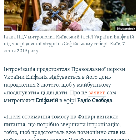
ВІДЕОУРОКИ «ELIFBE»
Русский
СВІДЧЕННЯ ОКУПАЦІЇ
Qırımtatar
УКРАЇНСЬКА ПРОБЛЕМА КРИМУ
Глава ПЦУ митрополит Київський і всієї України Епіфаній
ДОЛУЧАЙСЯ!
ІНФОГРАФІКА
під час різдвяної літургії в Софійському соборі. Київ, 7
січня 2019 року
Усі сайти RFE/RL
Інтронізація предстоятеля Православної церкви
України Епіфанія відбувається в його день
народження 3 лютого, щоб у майбутньому
«поєднувати» ці дві дати. Про це
заявив
сам
митрополит
Епіфаній
в ефірі
Радіо Свобода
.
«Після отримання томосу на Фанарі виникло
питання, що потрібно звершити інтронізацію,
тобто, щоб предстоятель вже повноцінно став на