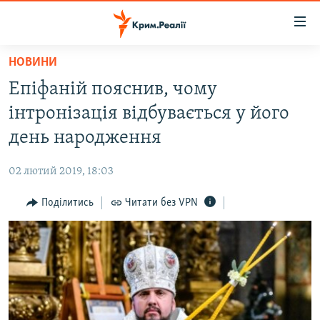
Доступність
посилання
Перейти
НОВИНИ
до
НОВИНИ
Епіфаній пояснив, чому
основного
ВОДА.КРИМ
матеріалу
інтронізація відбувається у його
ВІДЕО ТА ФОТО
Перейти
день народження
до
ПОЛІТИКА
основної
02 лютий 2019, 18:03
БЛОГИ
навігації
Перейти
Поділитись
Читати без VPN
ПОГЛЯД
до
ІНТЕРВ'Ю
пошуку
ВСЕ ЗА ДЕНЬ
СПЕЦПРОЕКТИ
ЯК ОБІЙТИ БЛОКУВАННЯ
ДЕПОРТАЦІЯ