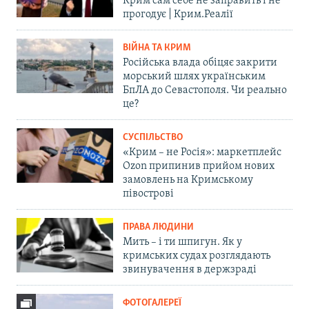
Крим сам себе не заправить і не
прогодує | Крим.Реалії
ВІЙНА ТА КРИМ
Російська влада обіцяє закрити
морський шлях українським
БпЛА до Севастополя. Чи реально
це?
СУСПІЛЬСТВО
«Крим – не Росія»: маркетплейс
Ozon припинив прийом нових
замовлень на Кримському
півострові
ПРАВА ЛЮДИНИ
Мить – і ти шпигун. Як у
кримських судах розглядають
звинувачення в держзраді
ФОТОГАЛЕРЕЇ