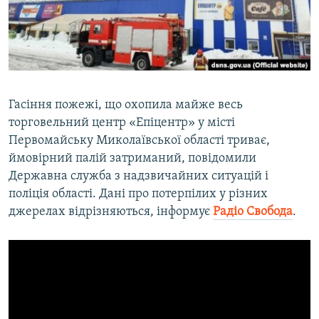
ВІДЕОУРОКИ «ELIFBE»
Русский
СВІДЧЕННЯ ОКУПАЦІЇ
Qırımtatar
УКРАЇНСЬКА ПРОБЛЕМА КРИМУ
ДОЛУЧАЙСЯ!
ІНФОГРАФІКА
Гасіння пожежі, що охопила майже весь
торговельний центр «Епіцентр» у місті
Первомайську Миколаївської області триває,
Усі сайти RFE/RL
ймовірний палій затриманий, повідомили
Державна служба з надзвичайних ситуацій і
поліція області. Дані про потерпілих у різних
джерелах відрізняються, інформує
Радіо Свобода
.