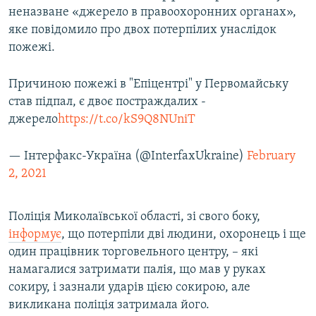
неназване «джерело в правоохоронних органах»,
яке повідомило про двох потерпілих унаслідок
пожежі.
Причиною пожежі в "Епіцентрі" у Первомайську
став підпал, є двоє постраждалих -
джерело
https://t.co/kS9Q8NUniT
— Інтерфакс-Україна (@InterfaxUkraine)
February
2, 2021
Поліція Миколаївської області, зі свого боку,
інформує
, що потерпіли дві людини, охоронець і ще
один працівник торговельного центру, – які
намагалися затримати палія, що мав у руках
сокиру, і зазнали ударів цією сокирою, але
викликана поліція затримала його.