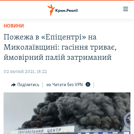
Доступність
посилання
Перейти
НОВИНИ
до
НОВИНИ
Пожежа в «Епіцентрі» на
основного
ВОДА.КРИМ
матеріалу
Миколаївщині: гасіння триває,
ВІДЕО ТА ФОТО
Перейти
ймовірний палій затриманий
до
ПОЛІТИКА
основної
02 лютий 2021, 18:22
БЛОГИ
навігації
Перейти
Поділитись
Читати без VPN
ПОГЛЯД
до
ІНТЕРВ'Ю
пошуку
ВСЕ ЗА ДЕНЬ
СПЕЦПРОЕКТИ
ЯК ОБІЙТИ БЛОКУВАННЯ
ДЕПОРТАЦІЯ