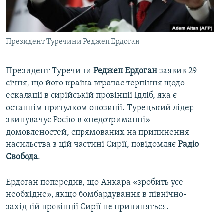
ВІДЕОУРОКИ «ELIFBE»
Русский
СВІДЧЕННЯ ОКУПАЦІЇ
Qırımtatar
Президент Туречини Реджеп Ердоган
УКРАЇНСЬКА ПРОБЛЕМА КРИМУ
ДОЛУЧАЙСЯ!
ІНФОГРАФІКА
Президент Туречини
Реджеп Ердоган
заявив 29
січня, що його країна втрачає терпіння щодо
ескалації в сирійській провінції Ідліб, яка є
Усі сайти RFE/RL
останнім притулком опозиції. Турецький лідер
звинувачує Росію в «недотриманні»
домовленостей, спрямованих на припинення
насильства в цій частині Сирії, повідомляє
Радіо
Свобода
.
Ердоган попередив, що Анкара «зробить усе
необхідне», якщо бомбардування в північно-
західній провінції Сирії не припиняться.