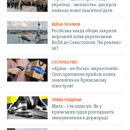
українці – меншість»: дискусія
навколо нової пам'ятної дати
ВІЙНА ТА КРИМ
Російська влада обіцяє закрити
морський шлях українським
БпЛА до Севастополя. Чи реально
це?
СУСПІЛЬСТВО
«Крим – не Росія»: маркетплейс
Ozon припинив прийом нових
замовлень на Кримському
півострові
ПРАВА ЛЮДИНИ
Мить – і ти шпигун. Як у
кримських судах розглядають
звинувачення в держзраді