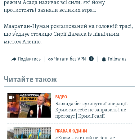
режим Асада називає всі сили, які йому
протистоять) зазнали великих втрат.
Маарат ан-Нуман розташований на головній трасі,
що з’єднує столицю Сирії Дамаск із північним
містом Алеппо.
Поділитись
Читати без VPN
Follow us
Читайте також
ВІДЕО
Блокада без сухопутної операції:
Крим сам себе не заправить і не
прогодує | Крим.Реалії
ПРАВА ЛЮДИНИ
«Крим – єдиний регіон, де