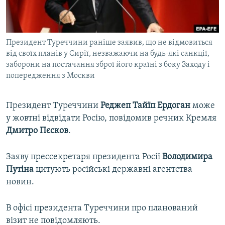
ВІДЕОУРОКИ «ELIFBE»
Русский
СВІДЧЕННЯ ОКУПАЦІЇ
Qırımtatar
Президент Туреччини раніше заявив, що не відмовиться
УКРАЇНСЬКА ПРОБЛЕМА КРИМУ
від своїх планів у Сирії, незважаючи на будь-які санкції,
ДОЛУЧАЙСЯ!
ІНФОГРАФІКА
заборони на постачання зброї його країні з боку Заходу і
попередження з Москви
Президент Туреччини
Реджеп Тайїп Ердоган
може
Усі сайти RFE/RL
у жовтні відвідати Росію, повідомив речник Кремля
Дмитро Пєсков
.
Заяву прессекретаря президента Росії
Володимира
Путіна
цитують російські державні агентства
новин.
В офісі президента Туреччини про планований
візит не повідомляють.