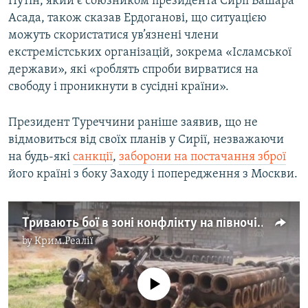
Путін, який є союзником президента Сирії Башара
Асада, також сказав Ердоганові, що ситуацією
можуть скористатися ув’язнені члени
екстремістських організацій, зокрема «Ісламської
держави», які «роблять спроби вирватися на
свободу і проникнути в сусідні країни».
Президент Туреччини раніше заявив, що не
відмовиться від своїх планів у Сирії, незважаючи
на будь-які
санкції
,
заборони на постачання зброї
його країні з боку Заходу і попередження з Москви.
Тривають бої в зоні конфлікту на півночі Сирії – відео
by
Крим.Реалії
No media source currently available