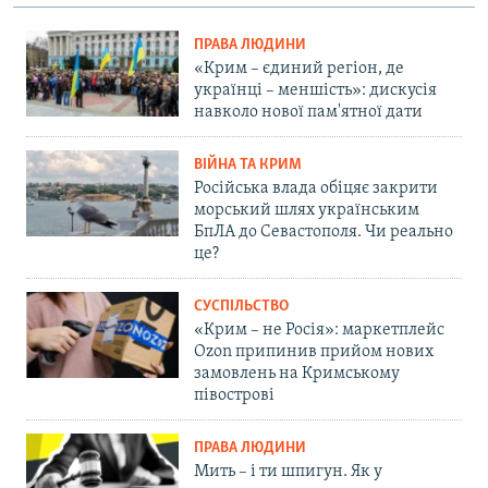
ПРАВА ЛЮДИНИ
«Крим – єдиний регіон, де
українці – меншість»: дискусія
навколо нової пам'ятної дати
ВІЙНА ТА КРИМ
Російська влада обіцяє закрити
морський шлях українським
БпЛА до Севастополя. Чи реально
це?
СУСПІЛЬСТВО
«Крим – не Росія»: маркетплейс
Ozon припинив прийом нових
замовлень на Кримському
півострові
ПРАВА ЛЮДИНИ
Мить – і ти шпигун. Як у