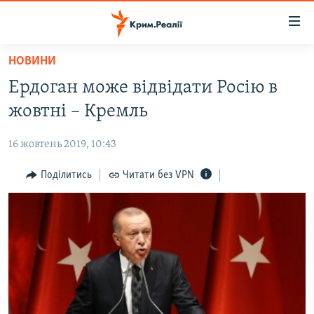
Доступність
посилання
Перейти
НОВИНИ
до
НОВИНИ
Ердоган може відвідати Росію в
основного
ВОДА.КРИМ
матеріалу
жовтні – Кремль
ВІДЕО ТА ФОТО
Перейти
до
16 жовтень 2019, 10:43
ПОЛІТИКА
основної
БЛОГИ
Поділитись
Читати без VPN
навігації
Перейти
ПОГЛЯД
до
ІНТЕРВ'Ю
пошуку
ВСЕ ЗА ДЕНЬ
СПЕЦПРОЕКТИ
ЯК ОБІЙТИ БЛОКУВАННЯ
ДЕПОРТАЦІЯ