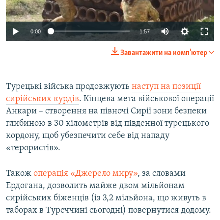
0:00
1:57
Завантажити на комп'ютер
Турецькі війська продовжують
наступ на позиції
сирійських курдів
. Кінцева мета військової операції
Анкари – створення на півночі Сирії зони безпеки
глибиною в 30 кілометрів від південної турецького
кордону, щоб убезпечити себе від нападу
«терористів».
Також
операція «Джерело миру»
, за словами
Ердогана, дозволить майже двом мільйонам
сирійських біженців (із 3,2 мільйона, що живуть в
таборах в Туреччині сьогодні) повернутися додому.