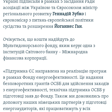
Україні підписали в рамках 5 засідання Ради
асоціації між Україною та Євросоюзом міністр
регіонального розвитку
Геннадій Зубко
і
єврокомісар з питань європейської політики
сусідства та розширення
Йоганнес Ган
.
Очікується, що кошти надійдуть до
Мультидонорського фонду, яким керує одна з
інституцій Світового банку – Міжнародна
фінансова корпорації.​
«Підтримка ЄС направлена на реалізацію програм
в рамках Фонду енергоефективності. Це надання
безповоротних грантів ОСББ для здійснення заходів
з енергоефективності, технічна підтримка ОСББ у
підготовці заяв до Фонду. Також ми домовились про
допомогу наших німецьких партнерів у підготовці
енергоаудиторів, які працюватимуть у всіх