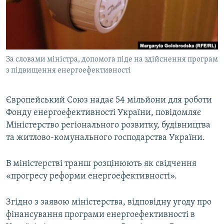
ВІДЕОУРОКИ «ELIFBE»
Русский
СВІДЧЕННЯ ОКУПАЦІЇ
Qırımtatar
УКРАЇНСЬКА ПРОБЛЕМА КРИМУ
За словами міністра, допомога піде на здійснення програм
ДОЛУЧАЙСЯ!
ІНФОГРАФІКА
з підвищення енергоефективності
Європейський Союз надає 54 мільйони для роботи
Усі сайти RFE/RL
Фонду енергоефективності України, повідомляє
Міністерство регіонального розвитку, будівництва
та житлово-комунального господарства України.
В міністерстві транш розцінюють як свідчення
«прогресу реформи енергоефективності».
Згідно з заявою міністерства, відповідну угоду про
фінансування програми енергоефективності в