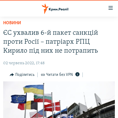
Доступність
посилання
Перейти
НОВИНИ
до
НОВИНИ
ЄС ухвалив 6-й пакет санкцій
основного
ВОДА.КРИМ
матеріалу
проти Росії – патріарх РПЦ
ВІДЕО ТА ФОТО
Перейти
Кирило під них не потрапить
до
ПОЛІТИКА
основної
02 червень 2022, 17:48
БЛОГИ
навігації
Перейти
Поділитись
Читати без VPN
ПОГЛЯД
до
ІНТЕРВ'Ю
пошуку
ВСЕ ЗА ДЕНЬ
СПЕЦПРОЕКТИ
ЯК ОБІЙТИ БЛОКУВАННЯ
ДЕПОРТАЦІЯ