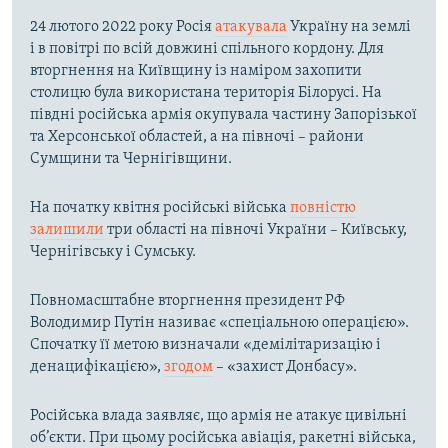
24 лютого 2022 року Росія
атакувала
Україну на землі
і в повітрі по всій довжині спільного кордону. Для
вторгнення на Київщину із наміром захопити
столицю була використана територія Білорусі. На
півдні російська армія окупувала частину Запорізької
та Херсонської областей, а на півночі – райони
Сумщини та Чернігівщини.
На початку квітня російські війська
повністю
залишили
три області на півночі України – Київську,
Чернігівську і Сумську.
Повномасштабне вторгнення президент РФ
Володимир Путін називає «спеціальною операцією».
Спочатку її метою визначали «демілітаризацію і
денацифікацією»,
згодом
– «захист Донбасу».
Російська влада заявляє, що армія не атакує цивільні
об’єкти. При цьому російська авіація, ракетні війська,