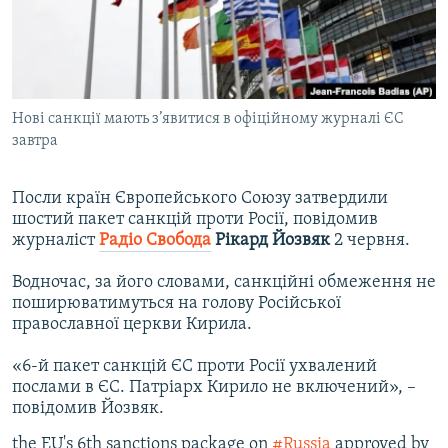
ВІДЕОУРОКИ «ELIFBE»
Русский
СВІДЧЕННЯ ОКУПАЦІЇ
Qırımtatar
УКРАЇНСЬКА ПРОБЛЕМА КРИМУ
Нові санкції мають з’явитися в офіційному журналі ЄС
ДОЛУЧАЙСЯ!
ІНФОГРАФІКА
завтра
Посли країн Європейського Союзу затвердили
Усі сайти RFE/RL
шостий пакет санкцій проти Росії, повідомив
журналіст
Радіо Свобода
Рікард Йозвяк
2 червня.
Водночас, за його словами, санкційні обмеження не
поширюватимуться на голову Російської
православної церкви Кирила.
«6-й пакет санкцій ЄС проти Росії ухвалений
послами в ЄС. Патріарх Кирило не включений», –
повідомив Йозвяк.
the EU's 6th sanctions package on
#Russia
approved by