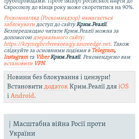
трубопроводами. Проте імпорт російської нафти до
Євросоюзу до кінця року може скоротитися на 90%.
Роскомнагляд (Роскомнадзор) намагається
заблокувати
доступ до сайту
Крим.Реалії
.
Безперешкодно читати Крим.Реалії можна за
допомогою
дзеркального сайту
:
https://krymrgbcrlvrexoeaqjy.azureedge.net
. Також
слідкуйте за основними подіями в
Telegram
,
Instagram
та
Viber
Крим.Реалії
. Рекомендуємо вам
встановити
VPN
Новини без блокування і цензури!
Встановити
додаток
Крим.Реалії для
iOS
і
Android
.
Масштабна війна Росії проти
України