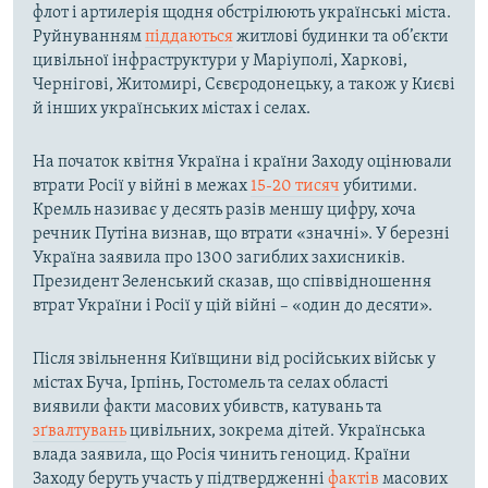
флот і артилерія щодня обстрілюють українські міста.
Руйнуванням
піддаються
житлові будинки та об’єкти
цивільної інфраструктури у Маріуполі, Харкові,
Чернігові, Житомирі, Сєвєродонецьку, а також у Києві
й інших українських містах і селах.
На початок квітня Україна і країни Заходу оцінювали
втрати Росії у війні в межах
15-20 тисяч
убитими.
Кремль називає у десять разів меншу цифру, хоча
речник Путіна визнав, що втрати «значні». У березні
Україна заявила про 1300 загиблих захисників.
Президент Зеленський сказав, що співвідношення
втрат України і Росії у цій війні – «один до десяти».
Після звільнення Київщини від російських військ у
містах Буча, Ірпінь, Гостомель та селах області
виявили факти масових убивств, катувань та
зґвалтувань
цивільних, зокрема дітей. Українська
влада заявила, що Росія чинить геноцид. Країни
Заходу беруть участь у підтвердженні
фактів
масових