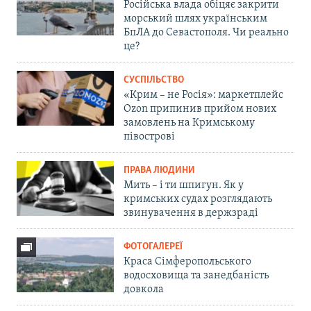
Російська влада обіцяє закрити
морський шлях українським
БпЛА до Севастополя. Чи реально
це?
СУСПІЛЬСТВО
«Крим – не Росія»: маркетплейс
Ozon припинив прийом нових
замовлень на Кримському
півострові
ПРАВА ЛЮДИНИ
Мить – і ти шпигун. Як у
кримських судах розглядають
звинувачення в держзраді
ФОТОГАЛЕРЕЇ
Краса Сімферопольського
водосховища та занедбаність
довкола